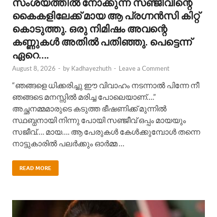
സംശയത്തിൽ നോക്കുന്ന സഞ്ജീവിന്റെ
കൈകളിലേക്ക് മായ ആ പ്രഗ്നൻസി കിറ്റ്
കൊടുത്തു. ഒരു നിമിഷം അവന്റെ
കണ്ണുകൾ അതിൽ പതിഞ്ഞു. പെട്ടെന്ന്
ഏറെ….
August 8, 2026
-
by
Kadhayezhuth
-
Leave a Comment
“ഞങ്ങളെ ധിക്കരിച്ചു ഈ വിവാഹം നടന്നാൽ പിന്നേ നീ
ഞങ്ങടെ മനസ്സിൽ മരിച്ച പോലെയാണ്….”
അച്ഛനമ്മമാരുടെ കടുത്ത ഭീഷണിക്ക് മുന്നിൽ
സ്ഥബ്ധനായി നിന്നു പോയി സഞ്ജീവ് ഒപ്പം മായയും
സജീവ്…. മായ…. ആ പേരുകൾ കേൾക്കുമ്പോൾ തന്നെ
നാട്ടുകാരിൽ പലർക്കും ഓർമ്മ …
READ MORE