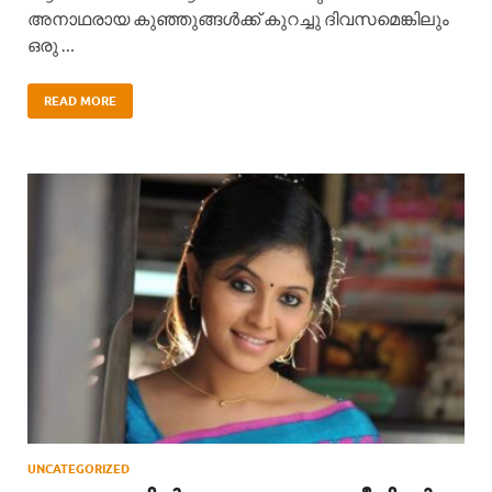
അനാഥരായ കുഞ്ഞുങ്ങൾക്ക് കുറച്ചു ദിവസമെങ്കിലും
ഒരു …
READ MORE
UNCATEGORIZED