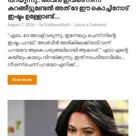
കറങ്ങീട്ടുണ്ടേൽ അത് ദേ ഈ കൊച്ചിനോട്
ഇഷ്ടം ഉള്ളോണ്ട്….
August 7, 2026
-
by
Kadhayezhuth
-
Leave a Comment
“എടാ.. ദേ അവള് വരുന്നു.. ഇന്നേലും ചെന്ന് നിന്റെ
ഇഷ്ടം പറയ്..” അശ്വിൻ അരികിലേക്ക് ഓടി വന്ന്
പറയവേ ആകെ പരുങ്ങലിലായി ആകാശ്. ” എടാ എന്റെ
കയ്യും കാലും വിറയ്ക്കുന്നു.. ഇത് നടപടിയാവില്ല…
നീ ഒന്ന് ചെന്ന് പറയോ എനിക്ക് …
READ MORE