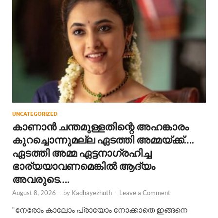
UNCATEGORIZED
കാണാൻ ചന്തമുള്ളതിന്റെ അഹങ്കാരം
കുറച്ചൊന്നുമല്ല ഏടത്തി അമ്മയ്ക്ക്….
ഏടത്തി അമ്മ ഏട്ടനാഗ്രഹിച്ച
ഭാര്യയാവണമെങ്കിൽ ആദ്യം
അവരുടെ….
August 8, 2026
-
by
Kadhayezhuth
-
Leave a Comment
“നേരോം കാലോം പ്രായോം നോക്കാതെ ഇങ്ങനെ