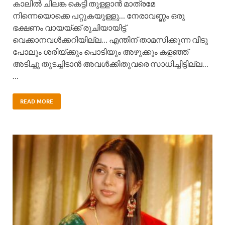
കാലിൽ ചിലങ്ക കെട്ടി തുള്ളാൻ മാത്രമേ
നിന്നെയൊക്കെ പറ്റുകയുള്ളു… നേരാവണ്ണം ഒരു
ഭക്ഷണം വായയ്ക്ക് രുചിയായിട്ട്
വെക്കാനവൾക്കറിയില്ല… എന്തിന് താമസിക്കുന്ന വീടു
പോലും ശരിയ്ക്കും പൊടിയും അഴുക്കും കളഞ്ഞ്
അടിച്ചു തുടച്ചിടാൻ അവൾക്കിതുവരെ സാധിച്ചിട്ടില്ല…
…
READ MORE