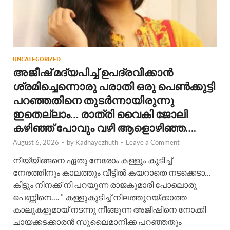
UNCATEGORIZED
അജീഷ് മദ്യപിച്ച് ഉപദ്രവിക്കാൻ
ശ്രമിച്ചെന്നൊരു പരാതി ഒരു പെൺക്കുട്ടി
പറഞ്ഞതിനെ തുടർന്നായിരുന്നു
ഇതെല്ലാം… രാത്രി വൈകി ജോലി
കഴിഞ്ഞ് പോവും വഴി ആളൊഴിഞ്ഞ….
August 6, 2026
-
by
Kadhayezhuth
-
Leave a Comment
നീയ്യിങ്ങനെ ഏതു നേരോം കള്ളും കുടിച്ച്
നേരത്തിനും കാലത്തും വീട്ടിൽ കയറാതെ നടക്കെടാ…
കിട്ടും നിനക്ക് നീ പറയുന്ന രാജകുമാരി പോലൊരു
പെണ്ണിനെ…. ” കള്ളുകുടിച്ച് നിലത്തുറയ്ക്കാത്ത
കാലുകളുമായ് നടന്നു നീങ്ങുന്ന അജീഷിനെ നോക്കി
ചായക്കടക്കാരൻ സുലൈമാനിക്ക പറഞ്ഞതും