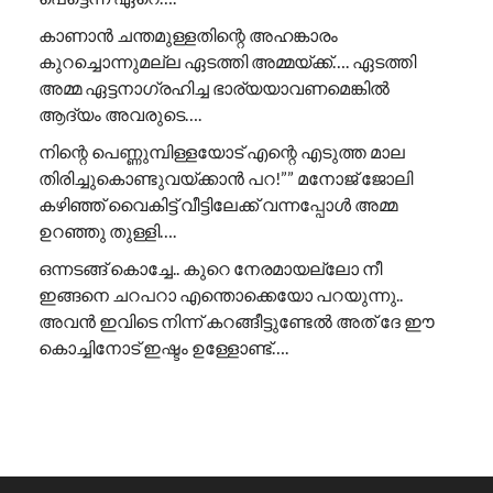
കാണാൻ ചന്തമുള്ളതിന്റെ അഹങ്കാരം
കുറച്ചൊന്നുമല്ല ഏടത്തി അമ്മയ്ക്ക്…. ഏടത്തി
അമ്മ ഏട്ടനാഗ്രഹിച്ച ഭാര്യയാവണമെങ്കിൽ
ആദ്യം അവരുടെ….
നിന്റെ പെണ്ണുമ്പിള്ളയോട് എന്റെ എടുത്ത മാല
തിരിച്ചുകൊണ്ടുവയ്ക്കാൻ പറ!”” ​മനോജ് ജോലി
കഴിഞ്ഞ് വൈകിട്ട് വീട്ടിലേക്ക് വന്നപ്പോൾ അമ്മ
ഉറഞ്ഞു തുള്ളി….
ഒന്നടങ്ങ് കൊച്ചേ.. കുറെ നേരമായല്ലോ നീ
ഇങ്ങനെ ചറപറാ എന്തൊക്കെയോ പറയുന്നു..
അവൻ ഇവിടെ നിന്ന് കറങ്ങീട്ടുണ്ടേൽ അത് ദേ ഈ
കൊച്ചിനോട് ഇഷ്ടം ഉള്ളോണ്ട്….