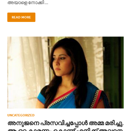
അയാളെ നോക്കി …
READ MORE
UNCATEGORIZED
അനുജനെ പ്രസവിച്ചപ്പോൾ അമ്മ മരിച്ചു.
ആ ഒറ്റ കാരണം കൊണ്ട് എനിക്ക് അവനെ