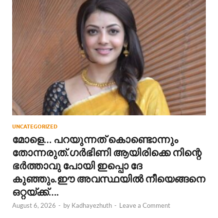
UNCATEGORIZED
മോളെ… പറയുന്നത് കൊണ്ടൊന്നും
തോന്നരുത്.ഗർഭിണി ആയിരിക്കെ നിന്റെ
ഭർത്താവു പോയി ഇപ്പൊ ദേ
കുഞ്ഞും.ഈ അവസ്ഥയിൽ നീയെങ്ങനെ
ഒറ്റയ്ക്ക്….
August 6, 2026
-
by
Kadhayezhuth
-
Leave a Comment