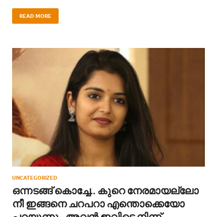
READ MORE
UNCATEGORIZED
ഒന്നടങ്ങ് കൊച്ചേ.. കുറെ നേരമായല്ലോ
നീ ഇങ്ങനെ ചറപറാ എന്തൊക്കെയോ
പറയുന്നു.. അവൻ ഇവിടെ നിന്ന്