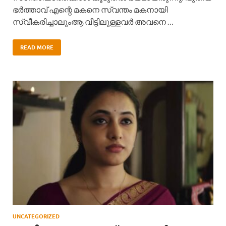
ഭർത്താവ് എന്റെ മകനെ സ്വന്തം മകനായി
സ്വീകരിച്ചാലുംആ വീട്ടിലുള്ളവർ അവനെ …
READ MORE
UNCATEGORIZED