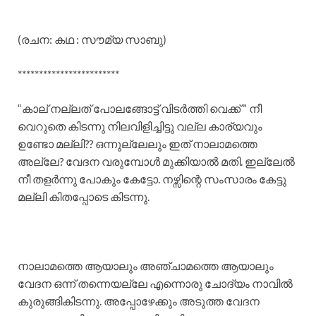
(രചന: കഥ : സൗമ്യ സാബു)
************************
“കാല് നല്ലത് പോലങ്ങോട്ട് വിടർത്തി വെക്ക് ” നീ
വെറുതെ കിടന്നു നിലവിളിച്ചിട്ടു വല്ല കാര്യവും
ഉണ്ടോ മല്ലി?? ഒന്നുല്ലേലും ഇത് നാലാമത്തെ
അല്ലേ? വേദന വരുമ്പോൾ മുക്കിയാൽ മതി. ഇല്ലേൽ
നീ തളർന്നു പോകും കേട്ടോ. നഴ്സിന്റെ സംസാരം കേട്ടു
മല്ലി കിതപ്പോടെ കിടന്നു.
നാലാമത്തെ ആയാലും അഞ്ചാമത്തെ ആയാലും
വേദന ഒന്ന് തന്നെയല്ലേ എന്നൊരു ചോദ്യം നാവിൽ
കുരുങ്ങികിടന്നു. അപ്പോഴേക്കും അടുത്ത വേദന