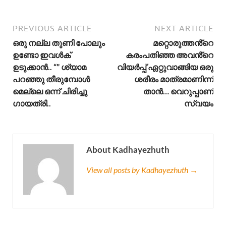
PREVIOUS ARTICLE
NEXT ARTICLE
ഒരു നല്ല തുണി പോലും
മറ്റൊരുത്തൻ്റെ
ഉണ്ടോ ഇവൾക്
കരംപതിഞ്ഞ അവൻ്റെ
ഉടുക്കാൻ.. “” ശ്യാമ
വിയർപ്പ് ഏറ്റുവാങ്ങിയ ഒരു
പറഞ്ഞു തീരുമ്പോൾ
ശരീരം മാത്രമാണിന്ന്
മെല്ലെ ഒന്ന് ചിരിച്ചു
താൻ… വെറുപ്പാണ്
ഗായത്രി..
സ്വയം
About Kadhayezhuth
View all posts by Kadhayezhuth →