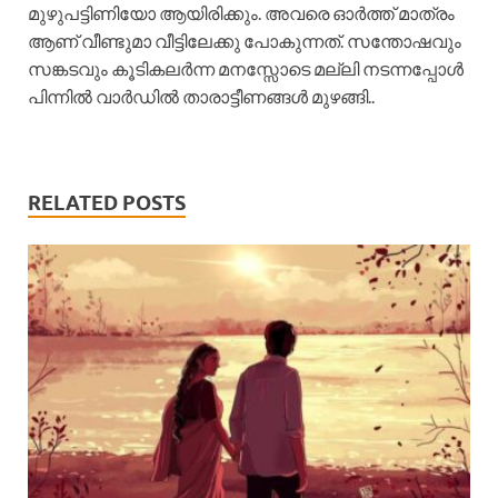
മുഴുപട്ടിണിയോ ആയിരിക്കും. അവരെ ഓർത്ത് മാത്രം
ആണ് വീണ്ടുമാ വീട്ടിലേക്കു പോകുന്നത്. സന്തോഷവും
സങ്കടവും കൂടികലർന്ന മനസ്സോടെ മല്ലി നടന്നപ്പോൾ
പിന്നിൽ വാർഡിൽ താരാട്ടീണങ്ങൾ മുഴങ്ങി..
RELATED POSTS