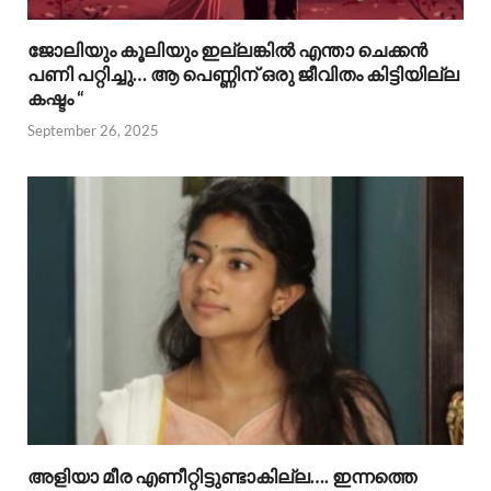
ജോലിയും കൂലിയും ഇല്ലങ്കിൽ എന്താ ചെക്കൻ
പണി പറ്റിച്ചു… ആ പെണ്ണിന് ഒരു ജീവിതം കിട്ടിയില്ല
കഷ്ടം “
September 26, 2025
അളിയാ മീര എണീറ്റിട്ടുണ്ടാകില്ല…. ഇന്നത്തെ