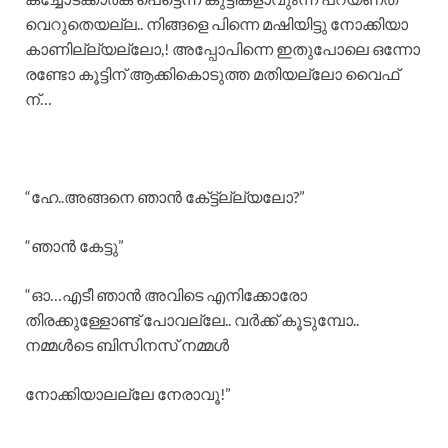
വെറുതെയല്ല.. നിങ്ങളെ പിന്നെ മഷിയിട്ടു നോക്കിയാ
കാണില്ല്യല്ലോ,! അപ്പോപിന്നെ ഇതുപോലെ ഒന്നോ
രണ്ടോ കൂട്ടിന് ആക്കികൊടുത്ത മതിയല്ലോ വൈഫ്
ന്…
“ഹേ..അങ്ങനെ ഞാൻ കേ്ട്ട്ല്ല്യലോ?”
“ഞാൻ കേട്ടു”
“ഓ…എടീ ഞാൻ അവിടെ എനിക്കോരോ
തിരക്കുള്ളോണ്ട് പോവല്ലേ.. വർക്ക് കൂടുമ്പോ..
നമ്മൾടെ ബിസിനസ് നമ്മൾ
നോക്കിയാലല്ലേ നേരാവൂ!”