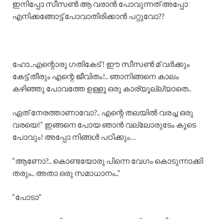
ഇനിപ്പോ സീസൺ ആ വരാൻ പോവുന്നത് അപ്പോ
എനിക്കങ്ങോട്ട് പോവാതിരിക്കാൻ പറ്റുവോ??
ഹോ..എന്റൊരു ഗതികേട് ! ഈ സീസൺ മ് വർക്കും
കേട്ട് തീരും എന്റെ ജീവിതം!.. ഞാനിങ്ങനെ കാലം
കഴിഞ്ഞു പോവത്തേ ഉള്ളൂ ഒരു കാര്യൂല്ല്യാതെ..
ഏത് നേരത്താണാവോ?.. എന്റെ തലയിൽ വരച്ച ഒരു
വരയെ!” ഇങ്ങനെ പോയ ഞാൻ വല്ലോരുടേം കൂടെ
പോവും! അപ്പോ നിങ്ങൾ പഠിക്കും…
“ആണോ?.. കൊണ്ടയോരു പിന്നെ വേഗം കൊടുന്നാക്കി
തരും.. അതാ ഒരു സമാധാനം..”
“പോടാ”