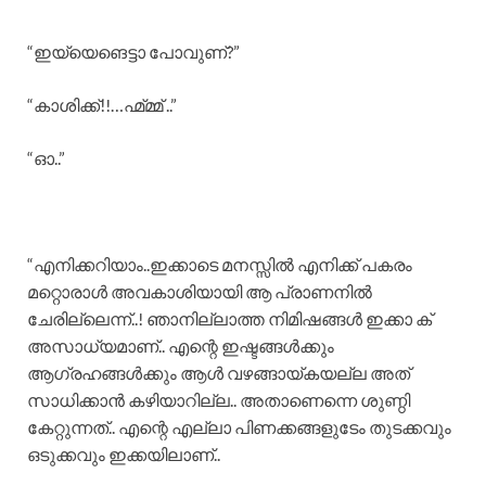
“ഇയ്യെങെട്ടാ പോവുണ്‌?”
“കാശിക്ക്!!…ഹ്മ്മ്മ് ..”
“ഓ..”
“എനിക്കറിയാം..ഇക്കാടെ മനസ്സിൽ എനിക്ക് പകരം
മറ്റൊരാൾ അവകാശിയായി ആ പ്രാണനിൽ
ചേരില്ലെന്ന്..! ഞാനില്ലാത്ത നിമിഷങ്ങൾ ഇക്കാ ക്
അസാധ്യമാണ്.. എന്റെ ഇഷ്ടങ്ങൾക്കും
ആഗ്രഹങ്ങൾക്കും ആൾ വഴങ്ങായ്കയല്ല അത്‌
സാധിക്കാൻ കഴിയാറില്ല.. അതാണെന്നെ ശുണ്ഠി
കേറ്റുന്നത്.. എന്റെ എല്ലാ പിണക്കങ്ങളുടേം തുടക്കവും
ഒടുക്കവും ഇക്കയിലാണ്..