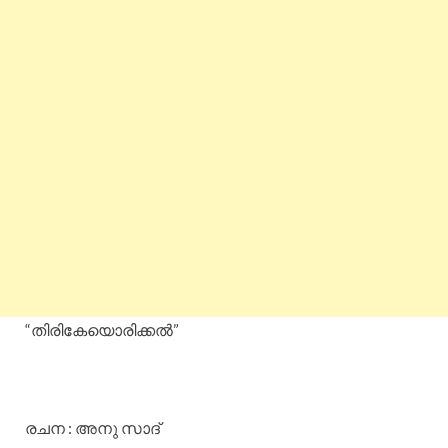
“തിരികേയൊരിക്കൽ”
രചന : അനു സാദ്