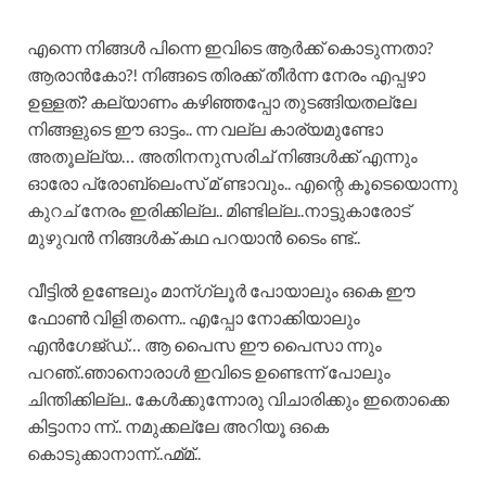
എന്നെ നിങ്ങൾ പിന്നെ ഇവിടെ ആർക്ക് കൊടുന്നതാ?
ആരാൻകോ?! നിങ്ങടെ തിരക്ക് തീർന്ന നേരം എപ്പഴാ
ഉള്ളത്? കല്യാണം കഴിഞ്ഞപ്പോ തുടങ്ങിയതല്ലേ
നിങ്ങളുടെ ഈ ഓട്ടം.. ന്ന വല്ല കാര്യമുണ്ടോ
അതൂല്ല്യ… അതിനനുസരിച് നിങ്ങൾക്ക് എന്നും
ഓരോ പ്രോബ്ലെംസ് മ് ണ്ടാവും.. എന്റെ കൂടെയൊന്നു
കുറച് നേരം ഇരിക്കില്ല.. മിണ്ടില്ല..നാട്ടുകാരോട്
മുഴുവൻ നിങ്ങൾക് കഥ പറയാൻ ടൈം ണ്ട്..
വീട്ടിൽ ഉണ്ടേലും മാന്ഗ്ലൂർ പോയാലും ഒകെ ഈ
ഫോൺ വിളി തന്നെ.. എപ്പോ നോക്കിയാലും
എൻഗേജ്ഡ്… ആ പൈസ ഈ പൈസാ ന്നും
പറഞ്..ഞാനൊരാൾ ഇവിടെ ഉണ്ടെന്ന് പോലും
ചിന്തിക്കില്ല.. കേൾക്കുന്നോരു വിചാരിക്കും ഇതൊക്കെ
കിട്ടാനാ ന്ന്.. നമുക്കല്ലേ അറിയൂ ഒകെ
കൊടുക്കാനാന്ന്..ഹ്മ്മ്..