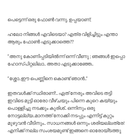
പെട്ടെന്ന് ഒരു ഫോൺ വന്നു. ഉപ്പയാണ്;
ഹലോ നിങ്ങൾ എവിടെയാ? എത്ര വിളിച്ചിട്ടും എന്താ
ആരും ഫോൺ എടുക്കാത്തെ??
“അനു കോണിപ്പടിയിൽന്ന് ഒന്ന്‌ വീണു ; ഞങ്ങൾ ഇപ്പൊ
ഹോസ്പിറ്റലിലാ.. അതാ എടുക്കാഞ്ഞേ..
“ശ്ശോ..ഈ പെണ്ണിനെ കൊണ്ട് ഞാൻ..”
ഇതവൾക്ക് സ്ഥിരാണ്!.. ഏത് നേരും അവിടെ തട്ടി
ഇവിടെ മുട്ടി ഓരോ വീഴ്ചയും പിന്നെ കുറെ കയ്യും
പൊള്ളിച്ചു നടക്കും കുരിശ്.. ഒന്നിനും ഒരു
നോട്ടല്ല്യ..മാനത്ത് നോക്കി നടപ്പും എന്നിട്ട് കുറ്റം
മുഴുവൻ വീടിനും.. സാധനങ്ങൾ ഒന്നും ശരിയല്ലത്രേ!
എനിക്ക് നല്ല സംശയമുണ്ട് ഇങ്ങനെ ഓരോയി്ടത്തു