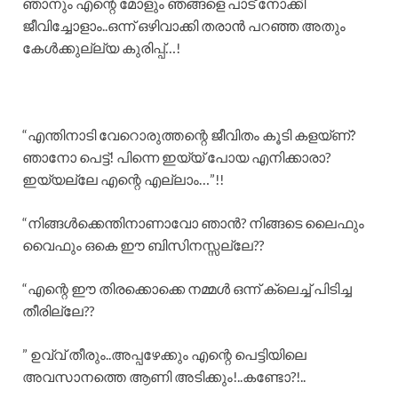
ഞാനും എന്റെ മോളും ഞങ്ങളെ പാട് നോക്കി
ജീവിച്ചോളാം..ഒന്ന് ഒഴിവാക്കി തരാൻ പറഞ്ഞ അതും
കേൾക്കുല്ല്യ കുരിപ്പ്…!
“എന്തിനാടി വേറൊരുത്തന്റെ ജീവിതം കൂടി കളയ്ണ്?
ഞാനോ പെട്ട്! പിന്നെ ഇയ്യ്‌ പോയ എനിക്കാരാ?
ഇയ്യല്ലേ എന്റെ എല്ലാം…”!!
“നിങ്ങൾക്കെന്തിനാണാവോ ഞാൻ? നിങ്ങടെ ലൈഫും
വൈഫും ഒകെ ഈ ബിസിനസ്സല്ലേ??
“എന്റെ ഈ തിരക്കൊക്കെ നമ്മൾ ഒന്ന് ക്ലെച്ച് പിടിച്ച
തീരില്ലേ??
” ഉവ്വ് തീരും..അപ്പഴേക്കും എന്റെ പെട്ടിയിലെ
അവസാനത്തെ ആണി അടിക്കും!..കണ്ടോ?!..