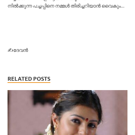
നിൽക്കുന്ന പച്ചപ്പിനെ നമ്മൾ തിരിച്ചറിയാൻ വൈകും…
✍️ദേവൻ
RELATED POSTS