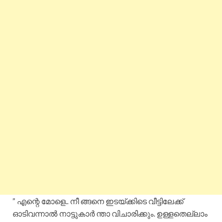
” എന്റെ മോളെ.. നീ ങ്ങനെ ഇടയ്ക്കിടെ വീട്ടിലേക്ക്
ഓടിവന്നാൽ നാട്ടുകാർ ന്താ വിചാരിക്കും. ഉള്ളതെല്ലാം