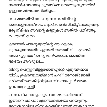
ഞങ്ങൾ വേറൊരു കുഞ്ഞിനെ ദത്തെടുക്കുന്നതിൽ
ഉള്ള അമർഷം അറിയിച്ചു.…
സംശയത്തിൽ നോക്കുന്ന സഞ്ജീവിന്റെ
കൈകളിലേക്ക് മായ ആ പ്രഗ്നൻസി കിറ്റ് കൊടുത്തു.
ഒരു നിമിഷം അവന്റെ കണ്ണുകൾ അതിൽ പതിഞ്ഞു.
പെട്ടെന്ന് ഏറെ….
കാണാൻ ചന്തമുള്ളതിന്റെ അഹങ്കാരം
കുറച്ചൊന്നുമല്ല ഏടത്തി അമ്മയ്ക്ക്…. ഏടത്തി
അമ്മ ഏട്ടനാഗ്രഹിച്ച ഭാര്യയാവണമെങ്കിൽ
ആദ്യം അവരുടെ….
നിന്റെ പെണ്ണുമ്പിള്ളയോട് എന്റെ എടുത്ത മാല
തിരിച്ചുകൊണ്ടുവയ്ക്കാൻ പറ!”” ​മനോജ് ജോലി
കഴിഞ്ഞ് വൈകിട്ട് വീട്ടിലേക്ക് വന്നപ്പോൾ അമ്മ
ഉറഞ്ഞു തുള്ളി….
ഒന്നടങ്ങ് കൊച്ചേ.. കുറെ നേരമായല്ലോ നീ
ഇങ്ങനെ ചറപറാ എന്തൊക്കെയോ പറയുന്നു..
അവൻ ഇവിടെ നിന്ന് കറങ്ങീട്ടുണ്ടേൽ അത് ദേ ഈ