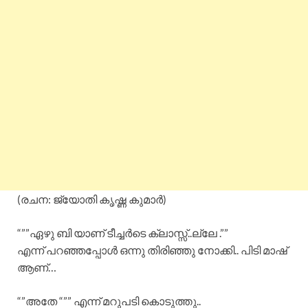
(രചന: ജ്യോതി കൃഷ്ണ കുമാർ)
“””ഏഴു ബി യാണ് ടീച്ചർടെ ക്ലാസ്സ്‌..ല്ലേ .””
എന്ന് പറഞ്ഞപ്പോൾ ഒന്നു തിരിഞ്ഞു നോക്കി.. പിടി മാഷ്
ആണ്…
“”അതേ “”” എന്ന് മറുപടി കൊടുത്തു..