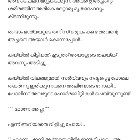
അവിടെ ചലനമറ്റുകിടക്കുന്ന അവന്റെ അച്ഛന്റെ
ശരീരത്തിന് അരികെ മറ്റൊരു മൃതദേഹവും
കിടന്നിരുന്നു…
രണ്ടാം ഭാര്യയുടെ തനിസ്വരൂപം കണ്ട അവന്റെ
അച്ഛനെ അയാൾ കൊന്നപ്പോൾ..
കയ്യിൽ കിട്ടിയത് എടുത്ത് അയാളുടെ തലയ്ക്ക്
അവനും അടിച്ചു…
കയ്യിൽ വിലങ്ങുമായി സർവ്വവും നഷ്ടപ്പെട്ട പോലെ
തകർന്നു ഇരിക്കുന്നവനെ അലിവോടെ നോക്കി…
പോലീസ് അവരുടെ ഫോർമാലിറ്റി കൾ ചെയ്യുന്നുണ്ട്..
“”” മോനേ അപ്പു “”
എന്ന് അറിയാതെ വിളിച്ചു പോയി…
“” എന്നെ… ഇനി അങ്ങനെ വിളിക്കേണ്ട ടീച്ചറെ… ആ