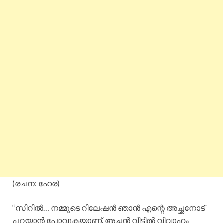
(രചന: ഹേര)
“സിറിൽ… നമ്മുടെ റിലേഷൻ ഞാൻ എന്റെ അച്ഛനോട്
പറയാൻ പോവുകയാണ്. അച്ഛൻ വീട്ടിൽ വിവാഹം