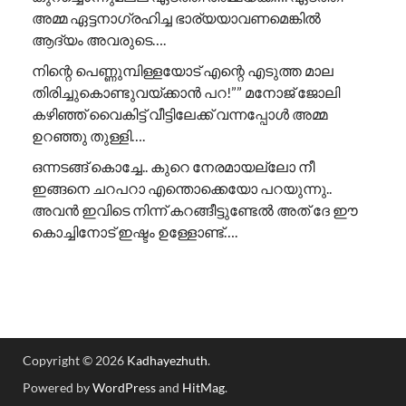
അമ്മ ഏട്ടനാഗ്രഹിച്ച ഭാര്യയാവണമെങ്കിൽ
ആദ്യം അവരുടെ….
നിന്റെ പെണ്ണുമ്പിള്ളയോട് എന്റെ എടുത്ത മാല
തിരിച്ചുകൊണ്ടുവയ്ക്കാൻ പറ!”” ​മനോജ് ജോലി
കഴിഞ്ഞ് വൈകിട്ട് വീട്ടിലേക്ക് വന്നപ്പോൾ അമ്മ
ഉറഞ്ഞു തുള്ളി….
ഒന്നടങ്ങ് കൊച്ചേ.. കുറെ നേരമായല്ലോ നീ
ഇങ്ങനെ ചറപറാ എന്തൊക്കെയോ പറയുന്നു..
അവൻ ഇവിടെ നിന്ന് കറങ്ങീട്ടുണ്ടേൽ അത് ദേ ഈ
കൊച്ചിനോട് ഇഷ്ടം ഉള്ളോണ്ട്….
Copyright © 2026
Kadhayezhuth
.
Powered by
WordPress
and
HitMag
.