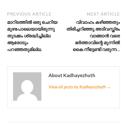
PREVIOUS ARTICLE
NEXT ARTICLE
മാറിടത്തിൽ ഒരു ചെറിയ
വിവാഹം കഴിഞ്ഞതും
മുഴപോലെയായിരുന്നു
തിരിച്ചറിഞ്ഞു.അടിവസ്ത്രം
തുടക്കം ശ്രദ്ധിച്ചില്ല
വാങ്ങാൻ വരെ
ആരോടും
ഭർത്താവിന്റെ മുന്നിൽ
പറഞ്ഞതുമില്ല.
കൈ നീട്ടേണ്ടി വരുന്ന…
About Kadhayezhuth
View all posts by Kadhayezhuth →