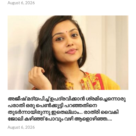
August 6, 2026
അജീഷ് മദ്യപിച്ച് ഉപദ്രവിക്കാൻ ശ്രമിച്ചെന്നൊരു
പരാതി ഒരു പെൺക്കുട്ടി പറഞ്ഞതിനെ
തുടർന്നായിരുന്നു ഇതെല്ലാം… രാത്രി വൈകി
ജോലി കഴിഞ്ഞ് പോവും വഴി ആളൊഴിഞ്ഞ….
August 6, 2026