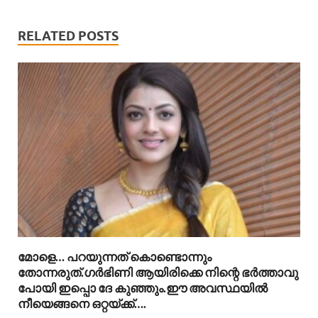
RELATED POSTS
മോളെ… പറയുന്നത് കൊണ്ടൊന്നും
തോന്നരുത്.ഗർഭിണി ആയിരിക്കെ നിന്റെ ഭർത്താവു
പോയി ഇപ്പൊ ദേ കുഞ്ഞും.ഈ അവസ്ഥയിൽ
നീയെങ്ങനെ ഒറ്റയ്ക്ക്….