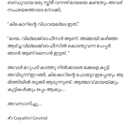
ബന്ധുവായ ഒരു സ്ത്രീ വന്നത് മായയെ കണ്ടതും അവര്
സംശയത്തോടെ നോക്കി..
“കിഷോറിന്റെ വിധവയല്ലേ ഇത്..”
“മായ.. വില്ലേജ് ഓഫീസർ ആണ്.. അമ്മായി കഴിഞ്ഞ
ആഴ്ച്ച വില്ലേജ് ഓഫീസിൽ കൊണ്ടുവന്ന പേപ്പർ
ഞാൻ ആണ് സൈൻ ഇട്ടത്.. ”
അവൾ മറുപടി കാത്തു നിൽക്കാതെ മക്കളെ കൂട്ടി
അവിടുന്ന് ഇറങ്ങി.. കിഷോറിന്റെ ഫോട്ടോ ഇപ്പോഴും ആ
ഭിത്തിയിൽ തൂങ്ങി ആടുന്നുണ്ട്.. ആത്മാവ് മായയ്ക്കും
കുട്ടികൾക്കും ഒപ്പം ആകും…
അവസാനിച്ചു….
✍️ Gayathri Govind