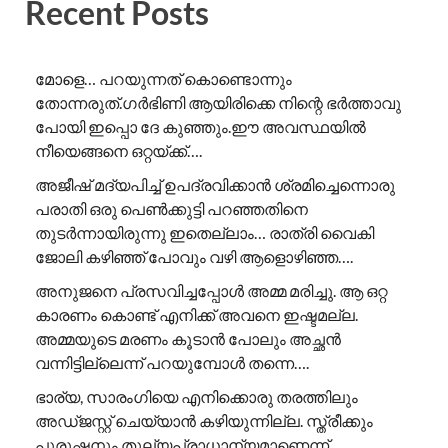
Recent Posts
മോളെ… പറയുന്നത് കൊണ്ടൊന്നും
തോന്നരുത്.ഗർഭിണി ആയിരിക്കെ നിന്റെ ഭർത്താവു
പോയി ഇപ്പൊ ദേ കുഞ്ഞും.ഈ അവസ്ഥയിൽ
നീയെങ്ങനെ ഒറ്റയ്ക്ക്….
അജീഷ് മദ്യപിച്ച് ഉപദ്രവിക്കാൻ ശ്രമിച്ചെന്നൊരു
പരാതി ഒരു പെൺക്കുട്ടി പറഞ്ഞതിനെ
തുടർന്നായിരുന്നു ഇതെല്ലാം… രാത്രി വൈകി
ജോലി കഴിഞ്ഞ് പോവും വഴി ആളൊഴിഞ്ഞ….
അനുജനെ പ്രസവിച്ചപ്പോൾ അമ്മ മരിച്ചു. ആ ഒറ്റ
കാരണം കൊണ്ട് എനിക്ക് അവനെ ഇഷ്ടമല്ല.
അമ്മയുടെ മരണം കൂടാൻ പോലും അച്ഛൻ
വന്നിട്ടില്ലെന്ന് പറയുമ്പോൾ തന്നെ….
ഭാര്യ, സാരംഗിയെ എനിക്കൊരു തരത്തിലും
അഡ്ജസ്റ്റ് ചെയ്യാൻ കഴിയുന്നില്ല. സ്ത്രീക്കും
പുരുഷനും തുല്യപ്രാധാന്യമാണെന്ന്