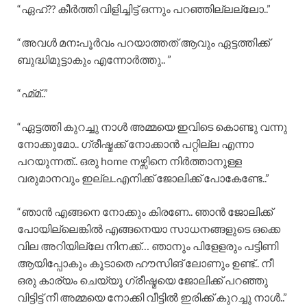
“ഏഹ്?? കീർത്തി വിളിച്ചിട്ട് ഒന്നും പറഞ്ഞില്ലല്ലോ..”
“അവൾ മനഃപൂർവം പറയാത്തത് ആവും ഏട്ടത്തിക്ക്
ബുദ്ധിമുട്ടാകും എന്നോർത്തു.. ”
“ഹ്മ്മ്..”
“ഏട്ടത്തി കുറച്ചു നാൾ അമ്മയെ ഇവിടെ കൊണ്ടു വന്നു
നോക്കുമോ.. ഗ്രീഷ്മക്ക് നോക്കാൻ പറ്റില്ല എന്നാ
പറയുന്നത്.. ഒരു home നഴ്സിനെ നിർത്താനുള്ള
വരുമാനവും ഇല്ല..എനിക്ക് ജോലിക്ക് പോകേണ്ടേ..”
“ഞാൻ എങ്ങനെ നോക്കും കിരണേ.. ഞാൻ ജോലിക്ക്
പോയില്ലെങ്കിൽ എങ്ങനെയാ സാധനങ്ങളുടെ ഒക്കെ
വില അറിയില്ലേ നിനക്ക്… ഞാനും പിളേളരും പട്ടിണി
ആയിപ്പോകും കൂടാതെ ഹൗസിങ് ലോണും ഉണ്ട്.. നീ
ഒരു കാര്യം ചെയ്യൂ ഗ്രീഷ്മയെ ജോലിക്ക് പറഞ്ഞു
വിട്ടിട്ട് നീ അമ്മയെ നോക്കി വീട്ടിൽ ഇരിക്ക് കുറച്ചു നാൾ..”