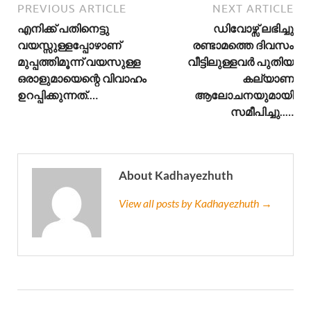
PREVIOUS ARTICLE
NEXT ARTICLE
എനിക്ക് പതിനെട്ടു
ഡിവോഴ്സ് ലഭിച്ചു
വയസ്സുള്ളപ്പോഴാണ്
രണ്ടാമത്തെ ദിവസം
മുപ്പത്തിമൂന്ന് വയസുള്ള
വീട്ടിലുള്ളവർ പുതിയ
ഒരാളുമായെന്റെ വിവാഹം
കല്യാണ
ഉറപ്പിക്കുന്നത്.…
ആലോചനയുമായി
സമീപിച്ചു..…
About Kadhayezhuth
View all posts by Kadhayezhuth →