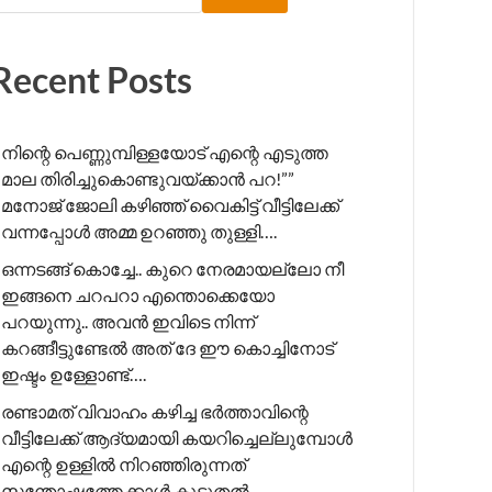
Recent Posts
നിന്റെ പെണ്ണുമ്പിള്ളയോട് എന്റെ എടുത്ത
മാല തിരിച്ചുകൊണ്ടുവയ്ക്കാൻ പറ!”” ​
മനോജ് ജോലി കഴിഞ്ഞ് വൈകിട്ട് വീട്ടിലേക്ക്
വന്നപ്പോൾ അമ്മ ഉറഞ്ഞു തുള്ളി….
ഒന്നടങ്ങ് കൊച്ചേ.. കുറെ നേരമായല്ലോ നീ
ഇങ്ങനെ ചറപറാ എന്തൊക്കെയോ
പറയുന്നു.. അവൻ ഇവിടെ നിന്ന്
കറങ്ങീട്ടുണ്ടേൽ അത് ദേ ഈ കൊച്ചിനോട്
ഇഷ്ടം ഉള്ളോണ്ട്….
രണ്ടാമത് വിവാഹം കഴിച്ച ഭർത്താവിന്റെ
വീട്ടിലേക്ക് ആദ്യമായി കയറിച്ചെല്ലുമ്പോൾ
എന്റെ ഉള്ളിൽ നിറഞ്ഞിരുന്നത്
സന്തോഷത്തേക്കാൾ കൂടുതൽ