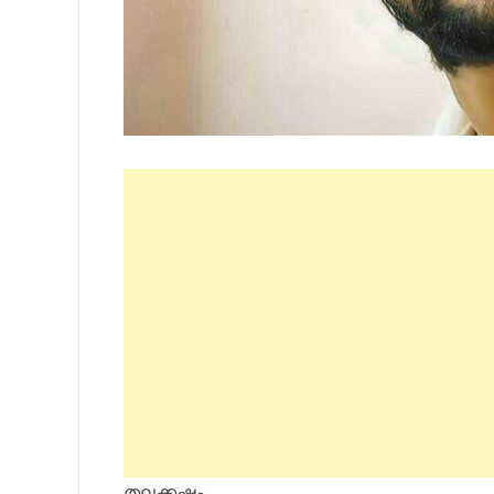
തലക്കഷ്ണം