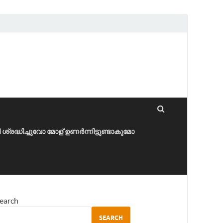
ീ ശ്രദ്ധിച്ചുവോ മോള് ഉണർന്നിട്ടുണ്ടാകുമോ
earch
SEARCH