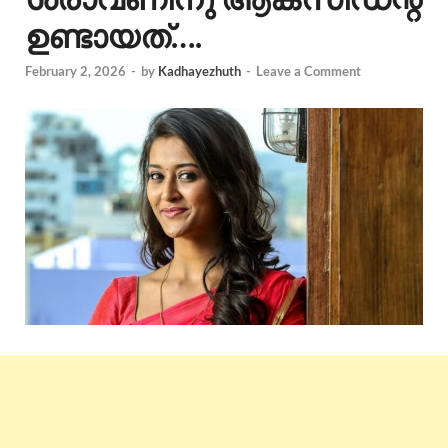
ഉണ്ടായത്….
February 2, 2026
-
by
Kadhayezhuth
-
Leave a Comment