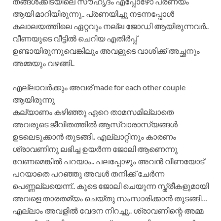
തങ്ങൾക്കിടയിലെ സൗഹൃദം എപ്പോഴോ പ്രണയം
ആയി മാറിയിരുന്നു.. പ്രണയിച്ചു നടന്നപ്പോൾ
കലാലയത്തിലെ ഏറ്റവും നല്ല ജോഡി ആയിരുന്നവർ..
വീണയുടെ വീട്ടിൽ ചെറിയ എതിർപ്പ്
ഉണ്ടായിരുന്നുവെങ്കിലും അവളുടെ വാശിക്ക് അച്ഛനും
അമ്മയും വഴങ്ങി..
എല്ലാവർക്കും അവര് made for each other couple
ആയിരുന്നു
കല്യാണം കഴിഞ്ഞു ഏറെ താമസമില്ലാതെ
അവരുടെ ജീവിതത്തിൽ ആസ്വാരാസ്യങ്ങൾ
ഉടലെടുക്കാൻ തുടങ്ങി.. എല്ലാറ്റിനും കാരണം
ശ്രാവണിനു ലഭിച്ച ഉയർന്ന ജോലി ആണെന്നു
വേണമെങ്കിൽ പറയാം.. പലപ്പോഴും അവൻ വീണയോട്
പറയാതെ പറഞ്ഞു അവൾ തനിക്ക് ചേർന്ന
പെണ്ണല്ലയെന്ന്.. കൂടെ ജോലി ചെയുന്ന സ്ത്രീകളുമായി
അവളെ താരതമ്യം ചെയ്തു സംസാരിക്കാൻ തുടങ്ങി…
എല്ലാം അവളിൽ വേദന നിറച്ചു.. ശ്രാവണിന്റെ അമ്മ