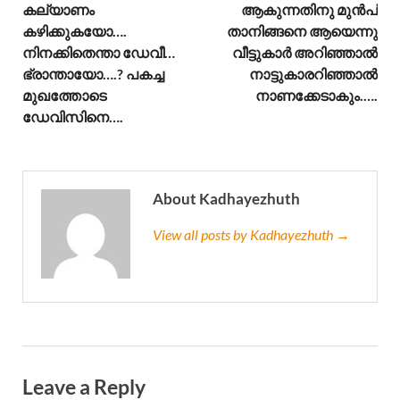
കല്യാണം
ആകുന്നതിനു മുൻപ്
കഴിക്കുകയോ….
താനിങ്ങനെ ആയെന്നു
നിനക്കിതെന്താ ഡേവീ…
വീട്ടുകാർ അറിഞ്ഞാൽ
ഭ്രാന്തായോ….? പകച്ച
നാട്ടുകാരറിഞ്ഞാൽ
മുഖത്തോടെ
നാണക്കേടാകും.….
ഡേവിസിനെ….
About Kadhayezhuth
View all posts by Kadhayezhuth →
Leave a Reply