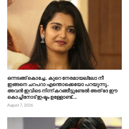
ഒന്നടങ്ങ് കൊച്ചേ.. കുറെ നേരമായല്ലോ നീ
ഇങ്ങനെ ചറപറാ എന്തൊക്കെയോ പറയുന്നു..
അവൻ ഇവിടെ നിന്ന് കറങ്ങീട്ടുണ്ടേൽ അത് ദേ ഈ
കൊച്ചിനോട് ഇഷ്ടം ഉള്ളോണ്ട്….
August 7, 2026