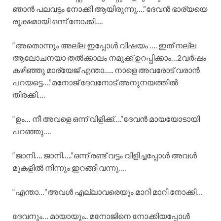
ഞാൻ പലവട്ടം നോക്കി ആയിരുന്നു….”ദേവൻ ഭാര്യയെ
രൂക്ഷമായി ഒന്ന് നോക്കി….
“അതൊന്നും അല്ല ഇപ്പോൾ വിഷയം …. ഇത് നല്ല
ആലോചനയാ തൽക്കാലം നമുക്ക് ഉറപ്പിക്കാം…2വർഷം
കഴിഞ്ഞു മാര്യേജ് എന്താ….. നാളെ അവരോട് വരാൻ
പറയട്ടെ….”മനോജ്‌ ദേവനോട് അനുനയത്തിൽ
തിരക്കി….
“ഉം… നീ അവളെ ഒന്ന് വിളിക്ക്….”ദേവൻ മായയോടായി
പറഞ്ഞു….
“ജാനി…. ജാനി…..”ഒന്ന് രണ്ട് വട്ടം വിളിച്ചപ്പോൾ അവൾ
മുകളിൽ നിന്നും ഇറങ്ങി വന്നു….
“എന്താ…”അവൾ എല്ലാവരെയും മാറി മാറി നോക്കി…
ദേവനും… മായായും.. മനോജിനെ നോക്കിയപ്പോൾ