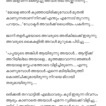
അവളെ ഒന്ന് ഞെട്ടിച്ചു അവൾ തല താഴ്ത്തി നിന്നു…
“മോളെ ഞാൻ കുഞ്ഞായിരിക്കുമ്പോൾ മുതൽ
കാണുന്നതാണ് നിനക്ക് എന്തും എന്നോട് തുറന്നു
പറയാം…”ഡോക്ടർ അവൾക്ക് ധൈര്യം പകർന്നു….
ജാനി തളർച്ചയോടെ അവരുടെ അരികിലേക്ക് ഇരുന്നു
അവരുടെ കൈകളിൽ അവൾ മുറുകെ പിടിച്ചു……
“പപ്പയുടെ അങ്കിൾ ആയിരുന്നു അയാൾ… ആന്റിക്ക്
അറിയില്ലേ അയാളെ… മൂത്തമ്മാവാന്നാ ഞങ്ങൾ
അയാളെ സ്നേഹത്തോടെ വിളിച്ചിരുന്നെ…. എന്നു
കാണുമ്പോൾ അയാൾ എന്നെ മടിയിലിരുത്തി
കൊഞ്ചിക്കുമായിരുന്നു നിറയെ മിഠായി
തരുമായിരുന്നു…..
ഒരിക്കൽ തറവാട്ടിൽ എല്ലാവരും കൂടി ഇരുന്ന ദിവസം
ആരും കാണാതെ അയാൾ എന്നേ റൂമിലേക്ക് വിളിച്ചു…
ന്നിട്ട്….” അത്രയും പറഞ്ഞതും അവൾ മുഖം പൊത്തി