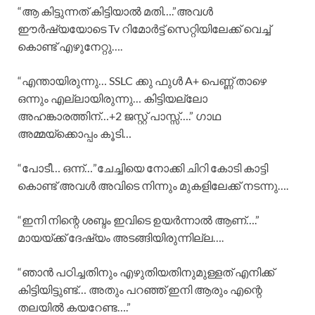
“ആ കിട്ടുന്നത് കിട്ടിയാൽ മതി….”അവൾ
ഈർഷ്യയോടെ Tv റിമോർട്ട് സെറ്റിയിലേക്ക് വെച്ച്
കൊണ്ട് എഴുനേറ്റു….
“എന്തായിരുന്നു… SSLC ക്കു ഫുൾ A+ പെണ്ണ് താഴെ
ഒന്നും എല്ലായിരുന്നു… കിട്ടിയല്ലോ
അഹങ്കാരത്തിന്…+2 ജസ്റ്റ്‌ പാസ്സ്….” ഗാഥ
അമ്മയ്‌ക്കൊപ്പം കൂടി…
“പോടീ… ഒന്ന്…”ചേച്ചിയെ നോക്കി ചിറി കോടി കാട്ടി
കൊണ്ട് അവൾ അവിടെ നിന്നും മുകളിലേക്ക് നടന്നു….
“ഇനി നിന്റെ ശബ്ദം ഇവിടെ ഉയർന്നാൽ ആണ്….”
മായയ്ക്ക് ദേഷ്യം അടങ്ങിയിരുന്നില്ല….
“ഞാൻ പഠിച്ചതിനും എഴുതിയതിനുമുള്ളത് എനിക്ക്
കിട്ടിയിട്ടുണ്ട്… അതും പറഞ്ഞ് ഇനി ആരും എന്റെ
തലയിൽ കയറേണ്ട….”