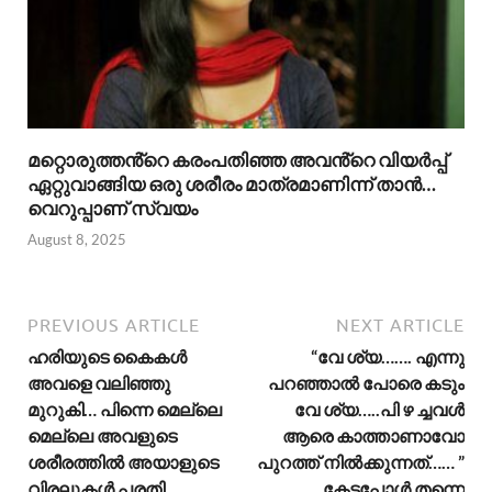
മറ്റൊരുത്തൻ്റെ കരംപതിഞ്ഞ അവൻ്റെ വിയർപ്പ്
ഏറ്റുവാങ്ങിയ ഒരു ശരീരം മാത്രമാണിന്ന് താൻ…
വെറുപ്പാണ് സ്വയം
August 8, 2025
PREVIOUS ARTICLE
NEXT ARTICLE
ഹരിയുടെ കൈകൾ
“വേ ശ്യ……. എന്നു
അവളെ വലിഞ്ഞു
പറഞ്ഞാൽ പോരെ കടും
മുറുകി… പിന്നെ മെല്ലെ
വേ ശ്യ…..പി ഴ ച്ചവൾ
മെല്ലെ അവളുടെ
ആരെ കാത്താണാവോ
ശരീരത്തിൽ അയാളുടെ
പുറത്ത് നിൽക്കുന്നത്…… ”
വിരലുകൾ പരതി
കേട്ടപ്പോൾ തന്നെ