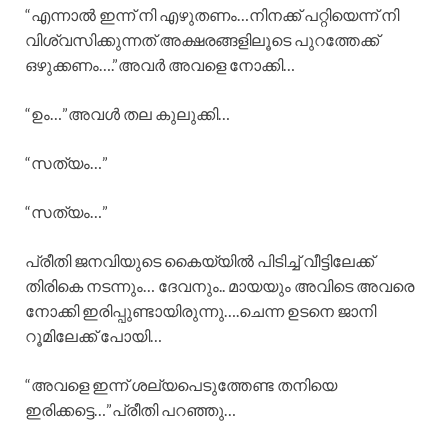
“എന്നാൽ ഇന്ന് നി എഴുതണം…നിനക്ക് പറ്റിയെന്ന് നി
വിശ്വസിക്കുന്നത് അക്ഷരങ്ങളിലൂടെ പുറത്തേക്ക്
ഒഴുക്കണം….”അവർ അവളെ നോക്കി…
“ഉം…”അവൾ തല കുലുക്കി…
“സത്യം…”
“സത്യം…”
പ്രീതി ജനവിയുടെ കൈയ്യിൽ പിടിച്ച് വീട്ടിലേക്ക്
തിരികെ നടന്നും… ദേവനും.. മായയും അവിടെ അവരെ
നോക്കി ഇരിപ്പുണ്ടായിരുന്നു….ചെന്ന ഉടനെ ജാനി
റൂമിലേക്ക് പോയി…
“അവളെ ഇന്ന് ശല്യപെടുത്തേണ്ട തനിയെ
ഇരിക്കട്ടെ…”പ്രീതി പറഞ്ഞു…