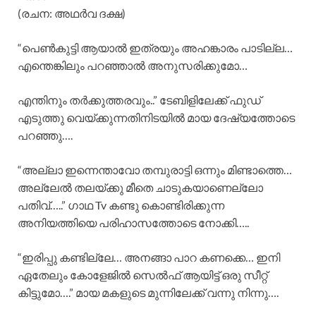
(രചന: അഥർവ ദക്ഷ)
“പെൺകുട്ടി ആയാൽ ഇത്രയും അഹങ്കാരം പാടില്ല…
എന്തെങ്കിലും പറഞ്ഞാൽ അനുസരിക്കുമോ…
എന്തിനും തർക്കുത്തരവും..” ടേബിളിലേക്ക് ഫുഡ്‌
എടുത്തു വെയ്ക്കുന്നതിനിടയിൽ മായ ദേഷ്യത്തോടെ
പറഞ്ഞു….
“അല്ലാ ഇന്നെന്താവോ തമ്പുരാട്ടി ഒന്നും മിണ്ടാത്തെ…
അല്ലേൽ തലയ്ക്കു മീതെ ചാടുകയാണെല്ലോ
പതിവ്…..” ഗാഥ Tv കണ്ടു കൊണ്ടിരിക്കുന്ന
അനിയത്തിയെ പരിഹാസത്തോടെ നോക്കി…..
“ഇരിപ്പു കണ്ടില്ലേ… അനങ്ങാ പാറ കണക്കെ… ഇനി
ഏതേലും കോളേജിൽ സെൽഫ് ആയിട്ട് ഒരു സീറ്റ്
കിട്ടുമോ….” മായ മകളുടെ മുന്നിലേക്ക് വന്നു നിന്നു….