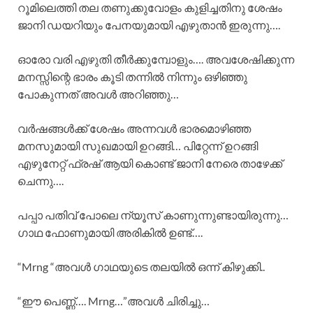
റൂമിലെത്തി തല തണുക്കുവോളം കുളിച്ചതിനു ശേഷം
ജാനി ഡയറിയും പേനയുമായി എഴുതാൻ ഇരുന്നു….
ഓരോ വരി എഴുതി തീർക്കുമ്പോളും…. അവശേഷിക്കുന്ന
മനസ്സിന്റെ ഭാരം കൂടി തന്നിൽ നിന്നും ഒഴിഞ്ഞു
പോകുന്നത് അവൾ അറിഞ്ഞു…
വർഷങ്ങൾക്ക് ശേഷം അന്നവൾ ഭാരമൊഴിഞ്ഞ
മനസുമായി സുഖമായി ഉറങ്ങി… പിറ്റേന്ന് ഉറങ്ങി
എഴുനേറ്റ് ഫ്രഷ് ആയി കൊണ്ട് ജാനി നേരെ താഴേക്ക്
ചെന്നു….
പപ്പാ പതിവ് പോലെ ന്യൂസ്‌ കാണുന്നുണ്ടായിരുന്നു…
ഗാഥ ഫോണുമായി അരികിൽ ഉണ്ട്….
“Mrng “അവൾ ഗാഥയുടെ തലയിൽ ഒന്ന് കിഴുക്കി..
“ഈ പെണ്ണ്…. Mrng…”അവൾ ചിരിച്ചു…