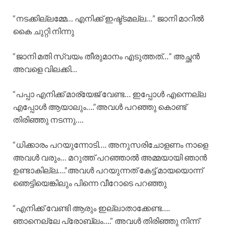
“നടക്കില്ലമ്മേ… എനിക്ക് ഇഷ്ട്ടമല്ല…” ജാനി മാറിൽ
കൈ ചുറ്റി നിന്നു
“ജാനി മതി സ്വയം തീരുമാനം എടുത്തത്…” അച്ഛൻ
അവളെ വിലക്കി…
“പപ്പാ എനിക്ക് മാര്യേജ് വേണ്ട… ഇപ്പോൾ എന്നെല്ല
എപ്പോൾ ആയാലും….”അവൾ പറഞ്ഞു കൊണ്ട്
തിരിഞ്ഞു നടന്നു….
“ധിക്കാരം പറയുന്നോടി…. അനുസരിചോളണം നാളെ
അവൾ വരും… മറുത്ത് പറഞ്ഞാൽ അമ്മയായി ഞാൻ
ഉണ്ടാകില്ല….”അവൾ പറയുന്നത് കേട്ട് മായയൊന്ന്
ഞെട്ടിയെങ്കിലും പിന്നെ വീറോടെ പറഞ്ഞു
“എനിക്ക് വേണ്ടി ആരും ഇല്ലാതാക്കേണ്ട….
ഞാനെല്ലേ പ്രോബ്ലം….” അവൾ തിരിഞ്ഞു നിന്ന്