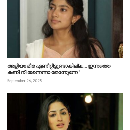
അളിയാ മീര എണീറ്റിട്ടുണ്ടാകില്ല…. ഇന്നത്തെ
കണി നീ തന്നെന്നാ തോന്നുന്നേ “
September 26, 2025