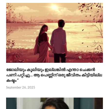
ജോലിയും കൂലിയും ഇല്ലങ്കിൽ എന്താ ചെക്കൻ
പണി പറ്റിച്ചു… ആ പെണ്ണിന് ഒരു ജീവിതം കിട്ടിയില്ല
കഷ്ടം “
September 26, 2025