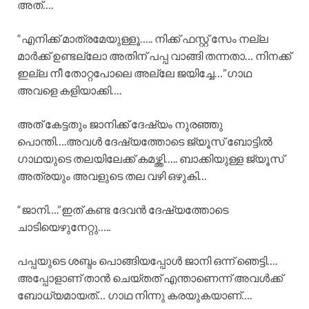
അത്‌….
“എനിക്ക് മാത്രമേയുള്ളൂ….. നിക്ക് ഫസ്റ്റ് സേം നല്ല
മാർക്ക് ഉണ്ടല്ലോ അതിന് പപ്പ വാങ്ങി തന്നതാ… നിനക്ക്
ഇല്ല നീ തോറ്റപോലെ അല്ലേ ജയിച്ചേ…”ഗാഥ
അവളെ കളിയാക്കി….
അത്‌ കേട്ടതും ജാനിക്ക് ദേഷ്യം നുരഞ്ഞു
പൊന്തി….അവൾ ദേഷ്യത്തോടെ ജ്യൂസ് ബോട്ടിൽ
ഗാഥയുടെ തലയിലേക്ക് കമഴ്ത്തി….. ബാക്കിയുള്ള ജ്യൂസ്
അത്രയും അവളുടെ തല വഴി ഒഴുകി…
“ജാനി….”ഇത് കണ്ട ദേവൻ ദേഷ്യത്തോടെ
ചാടിയെഴുനേറ്റു…..
പപ്പയുടെ ശബ്ദം പൊങ്ങിയപ്പോൾ ജാനി ഒന്ന് ഞെട്ടി….
അപ്പോളാണ് താൻ ചെയ്തത് എന്താണെന്ന് അവൾക്ക്
ബോധ്യമായത്… ഗാഥ നിന്നു കരയുകയാണ്….