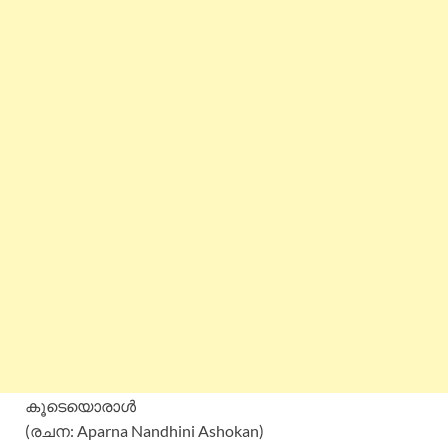
കൂടെയൊരാൾ
(രചന: Aparna Nandhini Ashokan)