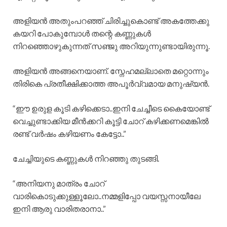
അളിയൻ അതുംപറഞ്ഞ് ചിരിച്ചുകൊണ്ട് അകത്തേക്കു
കയറി പോകുമ്പോൾ തന്റെ കണ്ണുകൾ
നിറഞ്ഞൊഴുകുന്നത് സഞ്ജു അറിയുന്നുണ്ടായിരുന്നൂ.
അളിയൻ അങ്ങനെയാണ്. സ്നേഹമല്ലാതെ മറ്റൊന്നും
തിരികെ പ്രതീക്ഷിക്കാത്ത അപൂർവ്വമായ മനുഷ്യൻ.
“ഈ ഉരുള കൂടി കഴിക്കെടാ..ഇനി ചേച്ചീടെ കൈയോണ്ട്
വെച്ചുണ്ടാക്കിയ മീൻക്കറി കൂട്ടി ചോറ് കഴിക്കണമെങ്കിൽ
രണ്ട് വർഷം കഴിയണം കേട്ടോ..”
ചേച്ചിയുടെ കണ്ണുകൾ നിറഞ്ഞു തുടങ്ങി.
“അനിയനു മാത്രം ചോറ്
വാരികൊടുക്കുള്ളൂലോ..നമ്മളിപ്പോ വയസ്സനായീലേ
ഇനി ആരു വാരിതരാനാ..”