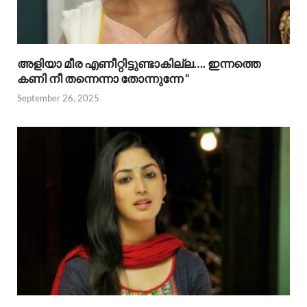
അളിയാ മീര എണീറ്റിട്ടുണ്ടാകില്ല…. ഇന്നത്തെ
കണി നീ തന്നെന്നാ തോന്നുന്നേ “
September 26, 2025