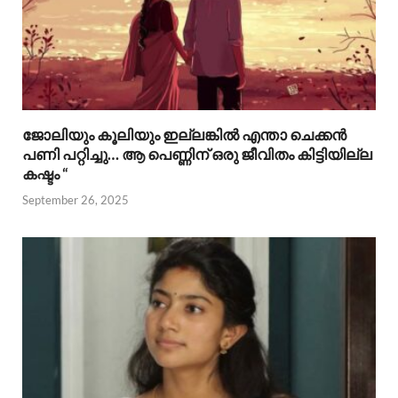
ജോലിയും കൂലിയും ഇല്ലങ്കിൽ എന്താ ചെക്കൻ
പണി പറ്റിച്ചു… ആ പെണ്ണിന് ഒരു ജീവിതം കിട്ടിയില്ല
കഷ്ടം “
September 26, 2025