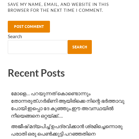
SAVE MY NAME, EMAIL, AND WEBSITE IN THIS
BROWSER FOR THE NEXT TIME I COMMENT.
Search
SEARCH
Recent Posts
മോളെ… പറയുന്നത് കൊണ്ടൊന്നും
തോന്നരുത്.ഗർഭിണി ആയിരിക്കെ നിന്റെ ഭർത്താവു
പോയി ഇപ്പൊ ദേ കുഞ്ഞും.ഈ അവസ്ഥയിൽ
നീയെങ്ങനെ ഒറ്റയ്ക്ക്….
അജീഷ് മദ്യപിച്ച് ഉപദ്രവിക്കാൻ ശ്രമിച്ചെന്നൊരു
പരാതി ഒരു പെൺക്കുട്ടി പറഞ്ഞതിനെ