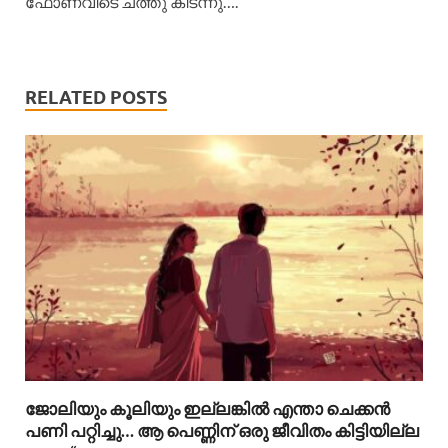
ഫോണവിടെ ചത്തു കിടന്നു….
RELATED POSTS
ജോലിയും കൂലിയും ഇല്ലങ്കിൽ എന്താ ചെക്കൻ
പണി പറ്റിച്ചു… ആ പെണ്ണിന് ഒരു ജീവിതം കിട്ടിയില്ല