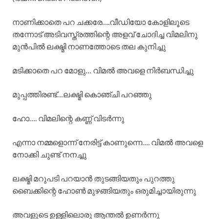
നാണിക്കാതെ പറ ചക്കരേ….വീഡിയോ കോളിലൂടെ
തന്നോട് അടിവസ്ത്രത്തിന്റെ അളവ് ചോദിച്ച വിമലിനു
മുൻപിൽ ലക്ഷ്മി നാണത്തോടെ തല കുനിച്ചു
മടിക്കാതെ പറ മോളു… വിമൽ അവളെ നിർബന്ധിച്ചു
മുപ്പത്തിരണ്ട്…ലക്ഷ്മി കൊഞ്ചി പറഞ്ഞു
ഹോ…. വിമലിന്റെ കണ്ണ് വിടർന്നു
എന്നാ നമ്മളൊന്ന് നേരിട്ട് കാണുന്നെ…. വിമൽ അവളെ
നോക്കി ചുണ്ട് നനച്ചു
ലക്ഷ്മി മറുപടി പറയാൻ തുടങ്ങിയതും പുറത്തു
ബൈക്കിന്റെ ഹോൺ മുഴങ്ങിയതും ഒരുമിച്ചായിരുന്നു
അവളുടെ ഉള്ളിലൊരു ആന്തൽ ഉണർന്നു