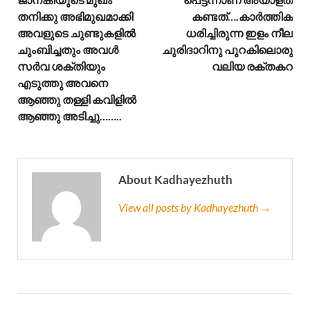
തനിക്കു അഭിമുഖമാക്കി
കണ്ടത്….കാർത്തിക
അവളുടെ ചുണ്ടുകളിൽ
ധരിച്ചിരുന്ന ഇളം നീല
ചുംബിച്ചതും അവൾ
ചുരിദാറിനു പുറകിലൊരു
സർവ ശക്തിയും
വലിയ രക്തകറ
എടുത്തു അവനെ
ആഞ്ഞു തള്ളി കവിളിൽ
ആഞ്ഞു അടിച്ചു……..
About Kadhayezhuth
View all posts by Kadhayezhuth →