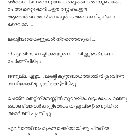
ഭർത്താവിനെ മറന്നു വേറെ ഒരുത്തനിൽ സുഖം തേടി
പോയ തെറ്റുകാരി….ഈ സ്നേഹം..ഈ
ആത്മാർത്ഥ..താൻ മനഃപൂർവം അവഗണിച്ചല്ലോ
ദൈവമേ…..
ലക്ഷ്മിയുടെ കണ്ണുകൾ നിറഞ്ഞൊഴുകി……
നീ എന്തിനാ ലക്ഷ്മി കരയുന്നെ….. വിഷ്ണു ഭാര്യയെ
ചേർത്ത് പിടിച്ചു
ഒന്നുല്ല ഏട്ടാ…. ലക്ഷ്മി കുറ്റബോധത്താൽ വിഷ്ണുവിനെ
തന്നിലേക്ക് മുറുക്കി കെട്ടിപിടിച്ചു….
ചെയ്ത തെറ്റിന് മനസ്സിൽ നൂറായിരം വട്ടം മാപ്പ് പറഞ്ഞു
കൊണ്ട് അവൾ കണ്ണീരോടെ വിഷ്ണുവിന്റെ നെറ്റിയിൽ
അമർത്തി ചുംബിച്ചു
എല്ലാത്തിനും മൂകസാക്ഷിയായി ആ ചിതറിയ