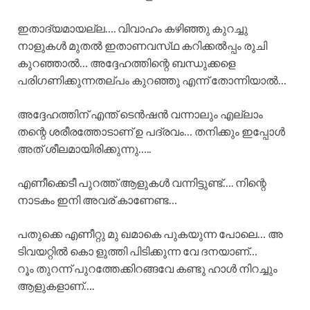
ഇതാദ്യമായല്ല…. വിവാഹം കഴിഞ്ഞു കുറച്ചു
നാളുകൾ മുതൽ ഇതാണവസ്‌ഥ കറിക്കൽപ്പം രുചി
കുറഞ്ഞാൽ… അദ്ദേഹത്തിന്റെ ബന്ധുക്കളെ
പരിഗണിക്കുന്നതല്പം കുറഞ്ഞു എന്ന് തോന്നിയാൽ…
അദ്ദേഹത്തിന് എന്ത് ടെൻഷൻ വന്നാലും എല്ലാം
തന്റെ ശരീരത്തോടാണ് ഉ പദ്രവം… തനിക്കും ഇപ്പോൾ
അത് ശീലമായിരിക്കുന്നു…..
എണീക്കെടീ പുറത്ത് ആളുകൾ വന്നിട്ടുണ്ട്…. നിന്റെ
നാടകം ഇനി അവര് കാണേണ്ട…
പതുക്കെ എണീറ്റു മു ഖമാകെ പുകയുന്ന പോലെ… അ
ടിവയറ്റിൽ കൊ ളുത്തി പിടിക്കുന്ന വേ ദനയാണ്…
റൂം തുറന്ന് പുറത്തേക്കിറങ്ങവേ കണ്ടു ഹാൾ നിറച്ചും
ആളുകളാണ്….