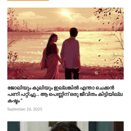
ജോലിയും കൂലിയും ഇല്ലങ്കിൽ എന്താ ചെക്കൻ
പണി പറ്റിച്ചു… ആ പെണ്ണിന് ഒരു ജീവിതം കിട്ടിയില്ല
കഷ്ടം “
September 26, 2025