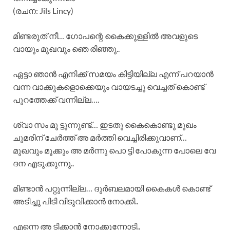
(രചന: Jils Lincy)
മിണ്ടരുത് നീ… ഗോപന്റെ കൈക്കുള്ളിൽ അവളുടെ
വായും മുഖവും ഞെ രിഞ്ഞു..
ഏട്ടാ ഞാൻ എനിക്ക് സമയം കിട്ടിയില്ല എന്ന് പറയാൻ
വന്ന വാക്കുകളൊക്കെയും വായടച്ചു വെച്ചത് കൊണ്ട്
പുറത്തേക്ക് വന്നില്ല….
ശ്വാ സം മു ട്ടുന്നുണ്ട്… ഇടതു കൈകൊണ്ടു മുഖം
ചുമരിന് ചേർത്ത് അ മർത്തി വെച്ചിരിക്കുവാണ്…
മുഖവും മൂക്കും അ മർന്നു പൊ ട്ടി പോകുന്ന പോലെ വേ
ദന എടുക്കുന്നു..
മിണ്ടാൻ പറ്റുന്നില്ല… ദുർബലമായി കൈകൾ കൊണ്ട്
അടിച്ചു പിടി വിടുവിക്കാൻ നോക്കി..
എന്നെ അ ടിക്കാൻ നോക്കുന്നോടി..