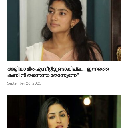
അളിയാ മീര എണീറ്റിട്ടുണ്ടാകില്ല…. ഇന്നത്തെ
കണി നീ തന്നെന്നാ തോന്നുന്നേ “
September 26, 2025