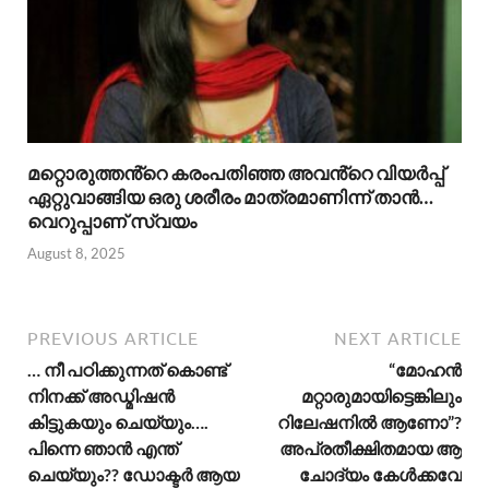
മറ്റൊരുത്തൻ്റെ കരംപതിഞ്ഞ അവൻ്റെ വിയർപ്പ്
ഏറ്റുവാങ്ങിയ ഒരു ശരീരം മാത്രമാണിന്ന് താൻ…
വെറുപ്പാണ് സ്വയം
August 8, 2025
PREVIOUS ARTICLE
NEXT ARTICLE
… നീ പഠിക്കുന്നത് കൊണ്ട്
“മോഹൻ
നിനക്ക് അഡ്മിഷൻ
മറ്റാരുമായിട്ടെങ്കിലും
കിട്ടുകയും ചെയ്യും….
റിലേഷനിൽ ആണോ”?
പിന്നെ ഞാൻ എന്ത്‌
അപ്രതീക്ഷിതമായ ആ
ചെയ്യും?? ഡോക്ടർ ആയ
ചോദ്യം കേൾക്കവേ