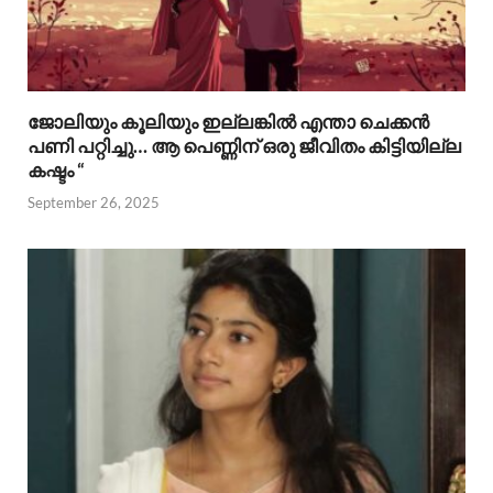
ജോലിയും കൂലിയും ഇല്ലങ്കിൽ എന്താ ചെക്കൻ
പണി പറ്റിച്ചു… ആ പെണ്ണിന് ഒരു ജീവിതം കിട്ടിയില്ല
കഷ്ടം “
September 26, 2025