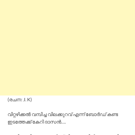
(രചന: J. K)
വിറ്റഴിക്കൽ വമ്പിച്ച വിലക്കുറവ് എന്ന് ബോർഡ് കണ്ട
ഇടത്തേക്ക് കേറി ദാസൻ….