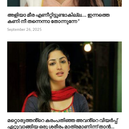
അളിയാ മീര എണീറ്റിട്ടുണ്ടാകില്ല…. ഇന്നത്തെ
കണി നീ തന്നെന്നാ തോന്നുന്നേ “
September 26, 2025
മറ്റൊരുത്തൻ്റെ കരംപതിഞ്ഞ അവൻ്റെ വിയർപ്പ്
ഏറ്റുവാങ്ങിയ ഒരു ശരീരം മാത്രമാണിന്ന് താൻ…