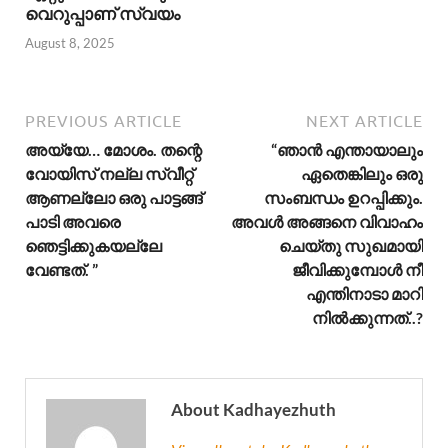
വെറുപ്പാണ് സ്വയം
August 8, 2025
PREVIOUS ARTICLE
NEXT ARTICLE
അയ്യേ… മോശം. തന്റെ
“ഞാൻ എന്തായാലും
വോയിസ് നല്ല സ്വീറ്റ്
ഏതെങ്കിലും ഒരു
ആണല്ലോ ഒരു പാട്ടങ്ങ്
സംബന്ധം ഉറപ്പിക്കും.
പാടി അവരെ
അവൾ അങ്ങനെ വിവാഹം
ഞെട്ടിക്കുകയല്ലേ
ചെയ്തു സുഖമായി
വേണ്ടത്. ”
ജീവിക്കുമ്പോൾ നീ
എന്തിനാടാ മാറി
നിൽക്കുന്നത്..?
About Kadhayezhuth