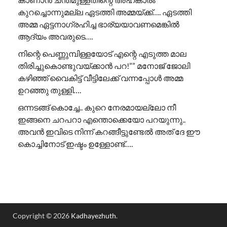
കുറച്ചൊന്നുമല്ല ഏടത്തി അമ്മയ്ക്ക്…. ഏടത്തി
അമ്മ ഏട്ടനാഗ്രഹിച്ച ഭാര്യയാവണമെങ്കിൽ
ആദ്യം അവരുടെ….
നിന്റെ പെണ്ണുമ്പിള്ളയോട് എന്റെ എടുത്ത മാല
തിരിച്ചുകൊണ്ടുവയ്ക്കാൻ പറ!”” ​മനോജ് ജോലി
കഴിഞ്ഞ് വൈകിട്ട് വീട്ടിലേക്ക് വന്നപ്പോൾ അമ്മ
ഉറഞ്ഞു തുള്ളി….
ഒന്നടങ്ങ് കൊച്ചേ.. കുറെ നേരമായല്ലോ നീ
ഇങ്ങനെ ചറപറാ എന്തൊക്കെയോ പറയുന്നു..
അവൻ ഇവിടെ നിന്ന് കറങ്ങീട്ടുണ്ടേൽ അത് ദേ ഈ
കൊച്ചിനോട് ഇഷ്ടം ഉള്ളോണ്ട്….
Copyright © 2026
Kadhayezhuth
.