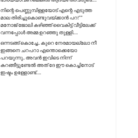
നിന്റെ പെണ്ണുമ്പിള്ളയോട് എന്റെ എടുത്ത
മാല തിരിച്ചുകൊണ്ടുവയ്ക്കാൻ പറ!”” ​
മനോജ് ജോലി കഴിഞ്ഞ് വൈകിട്ട് വീട്ടിലേക്ക്
വന്നപ്പോൾ അമ്മ ഉറഞ്ഞു തുള്ളി….
ഒന്നടങ്ങ് കൊച്ചേ.. കുറെ നേരമായല്ലോ നീ
ഇങ്ങനെ ചറപറാ എന്തൊക്കെയോ
പറയുന്നു.. അവൻ ഇവിടെ നിന്ന്
കറങ്ങീട്ടുണ്ടേൽ അത് ദേ ഈ കൊച്ചിനോട്
ഇഷ്ടം ഉള്ളോണ്ട്….