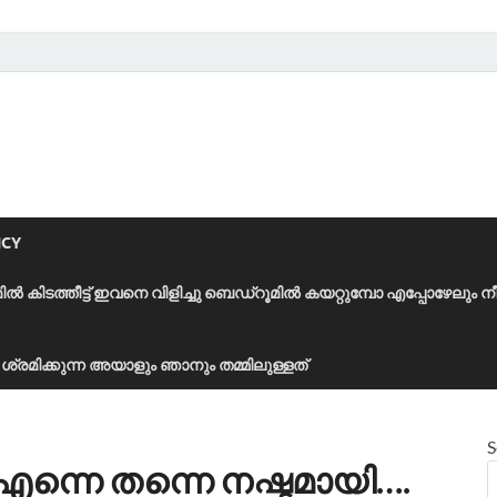
ICY
മിൽ കിടത്തീട്ട് ഇവനെ വിളിച്ചു ബെഡ്‌റൂമിൽ കയറ്റുമ്പോ എപ്പോഴേലും ന
ാൻ ശ്രമിക്കുന്ന അയാളും ഞാനും തമ്മിലുള്ളത്
S
 എന്നെ തന്നെ നഷ്ടമായി….