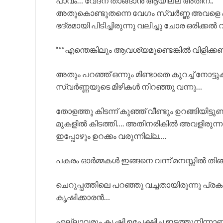
പാവം… വേദന താങ്ങാൻ ആയില്ല അതിന്..
അതുകൊണ്ടുതന്നെ വേഗം സ്വർണ്ണ അവളെ എടുത
ഭദ്രമായി പിടിച്ചിരുന്നു വലിച്ചു ചോര ഒരിക്ക
“””എന്തെങ്കിലും ആവശ്യമുണ്ടെങ്കിൽ വിളിക്കണ
അതും പറഞ്ഞ് ഒന്നും മിണ്ടാതെ കുറച്ച് നോട്
സ്വർണ്ണയുടെ മിഴികൾ നിറഞ്ഞു വന്നു…
തോളത്തു കിടന്ന് കുഞ്ഞ് വീണ്ടും ഉറങ്ങിയിട
മുകളിൽ കിടത്തി…. അതിനരികിൽ അവളിരുന്നു ത
ഇപ്പോഴും ഉറക്കം വരുന്നില്ല….
പകരം ഓർമ്മകൾ ഇങ്ങനെ വന്ന് മനസ്സിൽ തിങ
ചെറുപ്പത്തിലെ പറഞ്ഞു വച്ചതായിരുന്നു പ്രക
കൃഷിക്കാരൻ…
എല്ലാവരും കൃഷി ഉപേക്ഷിച്ച ഇടത്തുനിന്നാ