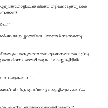
്ത് തോളിലേക്ക് കിടത്തി തട്ടിക്കൊടുത്തു കൈ
ൽ വന്നതാണ്…
ം….”””
ടുകൾ ആ മേശപ്പുറത്ത് വെച്ച് അയാൾ നടന്നകന്നു
്ടുണ്ട് അതുകൊണ്ടുതന്നെ അവളെ അനങ്ങാതെ കട്ടിനു
ലേദിവസം രാത്രി ഒരു പോള കണ്ണടച്ചിട്ടില്ല
്ങി നിറയുകയാണ്….
ാശന് സ്വർണ്ണ എന്ന് തന്റെ അപ്പച്ചിയുടെ മകൻ….
ണ് കൃഷിയിലേക്ക് അയാൾ ഇറങ്ങി വരുന്നത്…