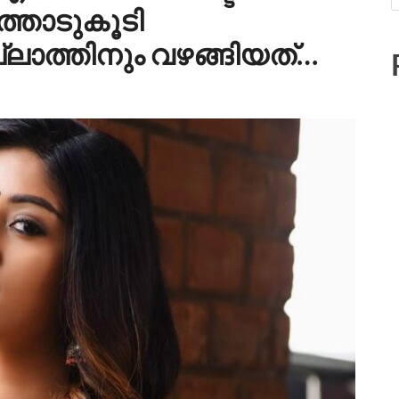
്തോടുകൂടി
്ലാത്തിനും വഴങ്ങിയത്…