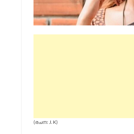
(രചന: J. K)