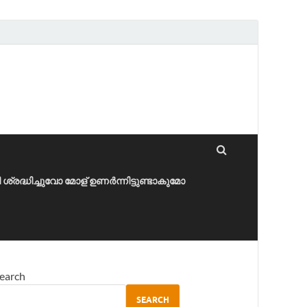
ീ ശ്രദ്ധിച്ചുവോ മോള് ഉണർന്നിട്ടുണ്ടാകുമോ
earch
SEARCH