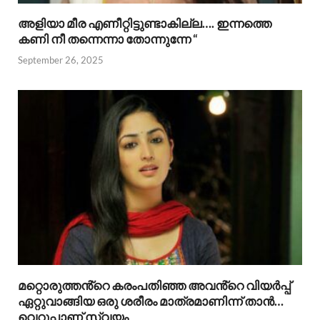
അളിയാ മീര എണീറ്റിട്ടുണ്ടാകില്ല…. ഇന്നത്തെ
കണി നീ തന്നെന്നാ തോന്നുന്നേ “
September 26, 2025
മറ്റൊരുത്തൻ്റെ കരംപതിഞ്ഞ അവൻ്റെ വിയർപ്പ്
ഏറ്റുവാങ്ങിയ ഒരു ശരീരം മാത്രമാണിന്ന് താൻ…
വെറുപ്പാണ് സ്വയം