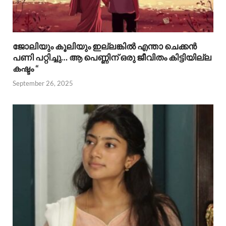
ജോലിയും കൂലിയും ഇല്ലങ്കിൽ എന്താ ചെക്കൻ
പണി പറ്റിച്ചു… ആ പെണ്ണിന് ഒരു ജീവിതം കിട്ടിയില്ല
കഷ്ടം “
September 26, 2025