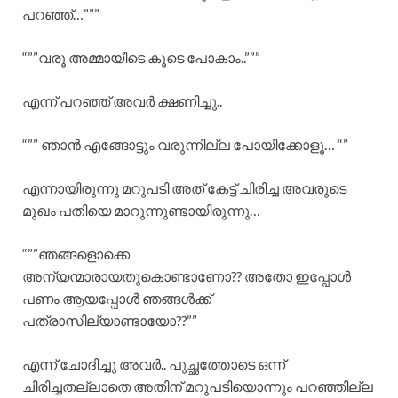
പറഞ്ഞ്…”””
“””വരൂ അമ്മായീടെ കൂടെ പോകാം..”””
എന്ന് പറഞ്ഞ് അവർ ക്ഷണിച്ചു..
“”” ഞാൻ എങ്ങോട്ടും വരുന്നില്ല പോയിക്കോളൂ… “”
എന്നായിരുന്നു മറുപടി അത് കേട്ട് ചിരിച്ച അവരുടെ
മുഖം പതിയെ മാറുന്നുണ്ടായിരുന്നു…
“””ഞങ്ങളൊക്കെ
അന്യന്മാരായതുകൊണ്ടാണോ?? അതോ ഇപ്പോൾ
പണം ആയപ്പോൾ ഞങ്ങൾക്ക്
പത്രാസില്യാണ്ടായോ??””
എന്ന് ചോദിച്ചു അവർ.. പുച്ഛത്തോടെ ഒന്ന്
ചിരിച്ചതല്ലാതെ അതിന് മറുപടിയൊന്നും പറഞ്ഞില്ല