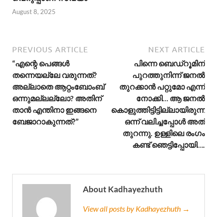
August 8, 2025
PREVIOUS ARTICLE
NEXT ARTICLE
“എന്റെ പെങ്ങൾ
പിന്നെ ബെഡ്റൂമിന്
തന്നെയല്ലേ വരുന്നത്?
പുറത്തുനിന്ന് ജനൽ
അല്ലാതെ ആറ്റംബോംബ്
തുറക്കാൻ പറ്റുമോ എന്ന്
ഒന്നുമല്ലല്ലോ? അതിന്
നോക്കി… ആ ജനൽ
താൻ എന്തിനാ ഇങ്ങനെ
കൊളുത്തിട്ടിട്ടില്ലായിരുന്നു…
ബേജാറാകുന്നത്?”
ഒന്ന് വലിച്ചപ്പോൾ അത്
തുറന്നു. ഉള്ളിലെ രംഗം
കണ്ട് ഞെട്ടിപ്പോയി….
About Kadhayezhuth
View all posts by Kadhayezhuth →