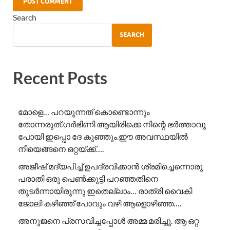
Search
SEARCH
Recent Posts
മോളെ… പറയുന്നത് കൊണ്ടൊന്നും
തോന്നരുത്.ഗർഭിണി ആയിരിക്കെ നിന്റെ ഭർത്താവു
പോയി ഇപ്പൊ ദേ കുഞ്ഞും.ഈ അവസ്ഥയിൽ
നീയെങ്ങനെ ഒറ്റയ്ക്ക്….
അജീഷ് മദ്യപിച്ച് ഉപദ്രവിക്കാൻ ശ്രമിച്ചെന്നൊരു
പരാതി ഒരു പെൺക്കുട്ടി പറഞ്ഞതിനെ
തുടർന്നായിരുന്നു ഇതെല്ലാം… രാത്രി വൈകി
ജോലി കഴിഞ്ഞ് പോവും വഴി ആളൊഴിഞ്ഞ….
അനുജനെ പ്രസവിച്ചപ്പോൾ അമ്മ മരിച്ചു. ആ ഒറ്റ