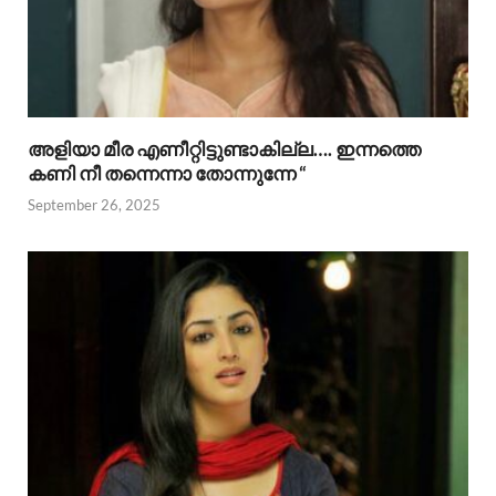
അളിയാ മീര എണീറ്റിട്ടുണ്ടാകില്ല…. ഇന്നത്തെ
കണി നീ തന്നെന്നാ തോന്നുന്നേ “
September 26, 2025