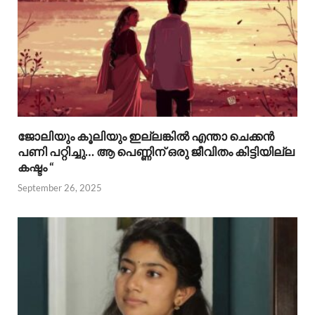
ജോലിയും കൂലിയും ഇല്ലങ്കിൽ എന്താ ചെക്കൻ
പണി പറ്റിച്ചു… ആ പെണ്ണിന് ഒരു ജീവിതം കിട്ടിയില്ല
കഷ്ടം “
September 26, 2025