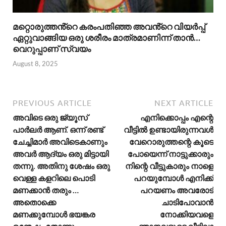
മറ്റൊരുത്തൻ്റെ കരംപതിഞ്ഞ അവൻ്റെ വിയർപ്പ്
ഏറ്റുവാങ്ങിയ ഒരു ശരീരം മാത്രമാണിന്ന് താൻ…
വെറുപ്പാണ് സ്വയം
August 8, 2025
PREVIOUS ARTICLE
NEXT ARTICLE
അവിടെ ഒരു ജ്യൂസ്
എനിക്കൊപ്പം എന്റെ
പാർലർ ആണ്. ഒന്ന് രണ്ട്
വീട്ടിൽ ഉണ്ടായിരുന്നവൾ
ചേച്ചിമാർ അവിടെകാണും
വേറൊരുത്തന്റെ കൂടെ
അവർ ആദ്യം ഒരു മിട്ടായി
പോയെന്ന് നാട്ടുക്കാരും
തന്നു. അതിനു ശേഷം ഒരു
നിന്റെ വീട്ടുകാരും നാളെ
വെള്ള കളറിലെ പൊടി
പറയുമ്പോൾ എനിക്ക്
മണക്കാൻ തരും …
പറയണം അവരോട്
അതൊക്കെ
ചാടിപോവാൻ
മണക്കുമ്പോൾ ഭയങ്കര
നോക്കിയവളെ