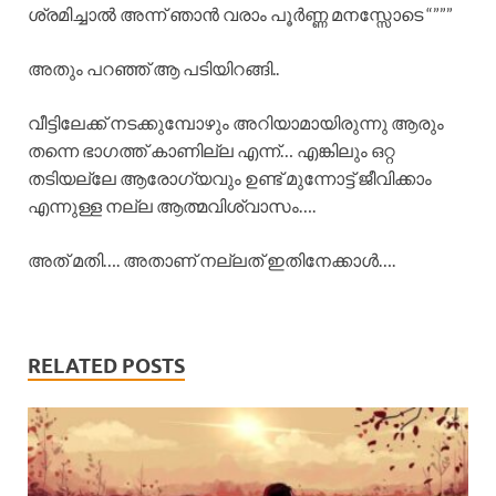
ശ്രമിച്ചാൽ അന്ന് ഞാൻ വരാം പൂർണ്ണ മനസ്സോടെ “”””
അതും പറഞ്ഞ് ആ പടിയിറങ്ങി..
വീട്ടിലേക്ക് നടക്കുമ്പോഴും അറിയാമായിരുന്നു ആരും
തന്നെ ഭാഗത്ത് കാണില്ല എന്ന്… എങ്കിലും ഒറ്റ
തടിയല്ലേ ആരോഗ്യവും ഉണ്ട് മുന്നോട്ട് ജീവിക്കാം
എന്നുള്ള നല്ല ആത്മവിശ്വാസം….
അത് മതി…. അതാണ് നല്ലത് ഇതിനേക്കാൾ….
RELATED POSTS