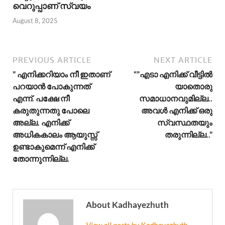
വെറുപ്പാണ് സ്വയം
August 8, 2025
PREVIOUS ARTICLE
NEXT ARTICLE
” എനിക്കറിയാം നീ ഇതാണ്
“”എടാ എനിക്ക് വീട്ടിൽ
പറയാൻ പോകുന്നത്
യാതൊരു
എന്ന്. പക്ഷേ നീ
സമാധാനവുമില്ല..
കരുതുന്നതു പോലെ
അവൾ എനിക്ക് ഒരു
അല്ല. എനിക്ക്
സ്വസ്ഥതയും
അധികകാലം ആയുസ്സ്
തരുന്നില്ല..”
ഉണ്ടാകുമെന്ന് എനിക്ക്
തോന്നുന്നില്ല.
About Kadhayezhuth
View all posts by Kadhayezhuth →