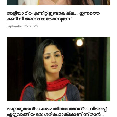
അളിയാ മീര എണീറ്റിട്ടുണ്ടാകില്ല…. ഇന്നത്തെ
കണി നീ തന്നെന്നാ തോന്നുന്നേ “
September 26, 2025
മറ്റൊരുത്തൻ്റെ കരംപതിഞ്ഞ അവൻ്റെ വിയർപ്പ്
ഏറ്റുവാങ്ങിയ ഒരു ശരീരം മാത്രമാണിന്ന് താൻ…