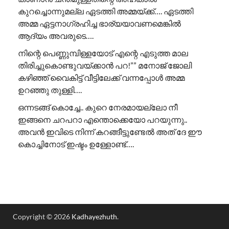
കുറച്ചൊന്നുമല്ല ഏടത്തി അമ്മയ്ക്ക്…. ഏടത്തി
അമ്മ ഏട്ടനാഗ്രഹിച്ച ഭാര്യയാവണമെങ്കിൽ
ആദ്യം അവരുടെ….
നിന്റെ പെണ്ണുമ്പിള്ളയോട് എന്റെ എടുത്ത മാല
തിരിച്ചുകൊണ്ടുവയ്ക്കാൻ പറ!”” ​മനോജ് ജോലി
കഴിഞ്ഞ് വൈകിട്ട് വീട്ടിലേക്ക് വന്നപ്പോൾ അമ്മ
ഉറഞ്ഞു തുള്ളി….
ഒന്നടങ്ങ് കൊച്ചേ.. കുറെ നേരമായല്ലോ നീ
ഇങ്ങനെ ചറപറാ എന്തൊക്കെയോ പറയുന്നു..
അവൻ ഇവിടെ നിന്ന് കറങ്ങീട്ടുണ്ടേൽ അത് ദേ ഈ
കൊച്ചിനോട് ഇഷ്ടം ഉള്ളോണ്ട്….
Copyright © 2026
Kadhayezhuth
.