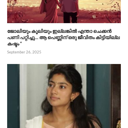
ജോലിയും കൂലിയും ഇല്ലങ്കിൽ എന്താ ചെക്കൻ
പണി പറ്റിച്ചു… ആ പെണ്ണിന് ഒരു ജീവിതം കിട്ടിയില്ല
കഷ്ടം “
September 26, 2025