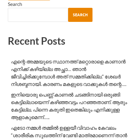
Search
SEARCH
Recent Posts
എന്റെ അമ്മയുടെ സ്ഥാനത്ത് മറ്റൊരാളെ കാണാൻ
എനിക്ക് കഴിയില്ല അച്ഛാ… ഞാൻ
ജീവിച്ചിരിക്കുമ്പോൾ അത് സമ്മതിക്കില്ല.” ശേഖർ
നിശബ്ദനായി. കാരണം മകളുടെ വാക്കുകൾ തന്റെ….
ഇനിയൊരു പെണ്ണ് കാണൽ ചടങ്ങിനായി ഒരുങ്ങി
കെട്ടില്ലായെന്ന് കഴിഞ്ഞവട്ടം പറഞ്ഞതാണ്. ആരും
കേട്ടില്ല. പിന്നെ കരുതി ഇതെങ്കിലും എനിക്കുള്ള
ആളാകുമെന്ന്…..
എടോ നമ്മൾ തമ്മിൽ ഉള്ളയീ വിവാഹം കേവലം
“ശാരീരിക സുഖത്തിന് വേണ്ടി മാത്രമാണെന്ന് താൻ