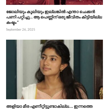
ജോലിയും കൂലിയും ഇല്ലങ്കിൽ എന്താ ചെക്കൻ
പണി പറ്റിച്ചു… ആ പെണ്ണിന് ഒരു ജീവിതം കിട്ടിയില്ല
കഷ്ടം “
September 26, 2025
അളിയാ മീര എണീറ്റിട്ടുണ്ടാകില്ല…. ഇന്നത്തെ