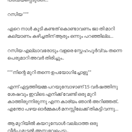
റസിയ “””
ഏറെ നാൾ കൂടി കണ്ടത് കൊണ്ടാവണം ജാ തി മാറി
കല്യാണം കഴിച്ചതിന് ആരും ഒന്നും പറഞ്ഞില്ല…
റസിയ എല്ലാവരോടും വളരെ സ്നേഹപൂർവ്വം തന്നെ
പെരുമാറി അവർ തിരിച്ചും..
“””നിന്റെ മുറി തന്നെ ഉപയോഗിച്ചോളൂ””
എന്ന് ഏട്ടത്തിയമ്മ പറയുമ്പോഴാണ് 15 വർഷത്തിനു
ശേഷവും ഇവിടെ എനിക്ക് വേണ്ടി ഒരു മുറി
കാത്തിരുന്നിരുന്നു എന്ന കാര്യം ഞാൻ അറിഞ്ഞത്..
എന്തോ പഴയ ഓർമ്മകൾ മനസ്സിലേക്ക് തികട്ടി വന്നു…
ആ മുറിയിൽ കയറുമ്പോൾ വല്ലാത്ത ഒരു
വീർപ്പുമുട്ടൽ അനുഭവപ്പെട്ടു..