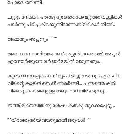
പോലെ തോന്നി..
ചുറ്റും നോക്കി.. അങ്ങു ദൂരേ തെക്കേ മുറ്റത്ത് വള്ളികൾ
പടർന്നു പിടിച്ച് കിടക്കുന്നിടത്തേക്ക് മിഴികൾ നീങ്ങി..
അമ്മയും അച്ഛനും “””””
അവസാനമായി അതാണ് അച്ഛൻ പറഞ്ഞത്.. അച്ഛൻ
എന്നോർക്കുമ്പോൾ ഓർമയിൽ വരുന്നതും…
കൂടെ വന്നവളുടെ കയ്യും പിടിച്ചു നടന്നു.. ആ വലിയ
വീടിന്റെ കാളിങ് ബെൽ അമർത്തി… പണ്ടത്തെ കിളി
ചിലക്കും പോലെ ഉള്ള ശബ്ദം മാറിയിരിക്കുന്നു..
ഇത്തിരി നേരത്തിനു ശേഷം കതകു തുറക്കപ്പെട്ടു…
“”വീർത്തുന്തിയ വയറുമായി ഒരുവൾ “””