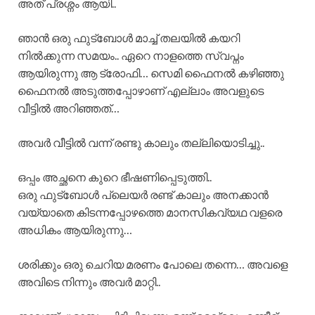
അത് പ്രശ്നം ആയി..
ഞാൻ ഒരു ഫുട്ബോൾ മാച്ച് തലയിൽ കയറി
നിൽക്കുന്ന സമയം.. ഏറെ നാളത്തെ സ്വപ്നം
ആയിരുന്നു ആ ട്രോഫി… സെമി ഫൈനൽ കഴിഞ്ഞു
ഫൈനൽ അടുത്തപ്പോഴാണ് എല്ലാം അവളുടെ
വീട്ടിൽ അറിഞ്ഞത്…
അവർ വീട്ടിൽ വന്ന് രണ്ടു കാലും തല്ലിയൊടിച്ചു..
ഒപ്പം അച്ഛനെ കുറെ ഭീഷണിപ്പെടുത്തി..
ഒരു ഫുട്ബോൾ പ്ലെയർ രണ്ട് കാലും അനക്കാൻ
വയ്യാതെ കിടന്നപ്പോഴത്തെ മാനസികവ്യഥ വളരെ
അധികം ആയിരുന്നു…
ശരിക്കും ഒരു ചെറിയ മരണം പോലെ തന്നെ… അവളെ
അവിടെ നിന്നും അവർ മാറ്റി..