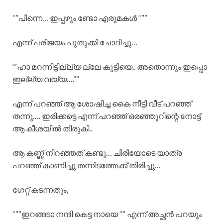
“”പിന്നെ… ഇപ്പഴും ണ്ടോ എരുമകൾ “””
എന്ന് പരിജയം പുതുക്കി ചോദിച്ചു…
‘”ഹാ മറന്നിട്ടില്ല്യ ല്ലേ കുട്ടിയെ.. അതൊന്നും ഇപ്പൊ
ഇല്ല്യ വയ്യ….””
എന്ന് പറഞ്ഞ് ആ ശോഷിച്ച കൈ നീട്ടി വീട് പറഞ്ഞ്
തന്നു…. ഇരിക്കട്ടെ എന്ന് പറഞ്ഞ് ഒരഞ്ഞൂറിന്റെ നോട്ട്
ആ കീശയിൽ തിരുകി..
ആ കണ്ണ് നിറഞ്ഞത് കണ്ടു… ചിരിയോടെ യാത്ര
പറഞ്ഞ് കാണിച്ചു തന്നിടത്തേക്ക് തിരിച്ചു…
ഗേറ്റ് കടന്നതും,
“””ഇറങ്ങടാ നന്ദി കെട്ട നായെ “” എന്ന് അച്ഛൻ പറയും