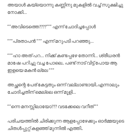
അയാൾ കയ്യൊന്നു കണ്ണിനു മുകളിൽ വച്ച് സൂക്ഷിച്ചു
നോക്കി…
“”അവിടെത്തെ????””” എന്ന് ചോദിച്ചപ്പോൾ
“””പ്രതാപൻ “”” എന്ന് മറുപടി പറഞ്ഞു…
“””ഹാ അത് പറ… നിക്ക് കണ്ടപ്പഴേ തോന്നി… ശ്രീധരൻ
മാഷേ പറിച്ചു വച്ച പോലെ.. പണ്ട് നാട് വിട്ട് പോയ ആ
ഇളയെ മകൻ ല്ലേ “””
അച്ഛന്റെ പേര് കേട്ടതും ഒന്ന് വല്ലാണ്ടായി..എന്നാലും
ചോദിച്ചതിന് മെല്ലെ ഒന്ന് മൂളി…
“”ന്നെ മനസ്സിലായോ??? വടക്കേലെ വറീത് “”
പരിചയത്തിൽ ചിരിക്കുന്ന ആളപ്പോഴേക്കും ഓർമ്മയുടെ
ചിതൾപ്പുറ്റ് കളഞ്ഞ് മുന്നിൽ എത്തി..