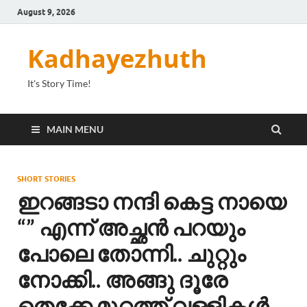
August 9, 2026
Kadhayezhuth
It's Story Time!
MAIN MENU
SHORT STORIES
ഇറങ്ങടാ നന്ദി കെട്ട നായെ
“” എന്ന് അച്ഛൻ പറയും
പോലെ തോന്നി.. ചുറ്റും
നോക്കി.. അങ്ങു ദൂരേ
തെക്കേ മുറ്റത്ത് വള്ളികൾ