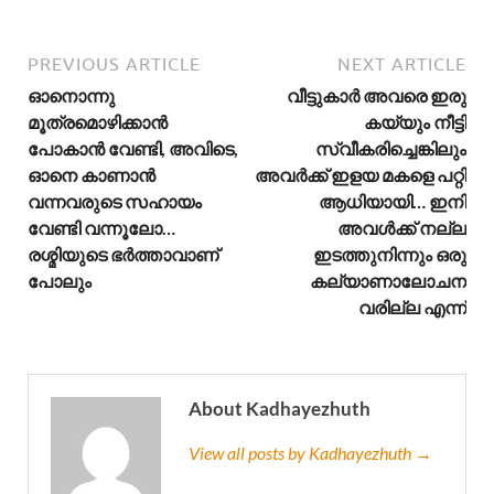
PREVIOUS ARTICLE
NEXT ARTICLE
ഓനൊന്നു
വീട്ടുകാർ അവരെ ഇരു
മൂത്രമൊഴിക്കാൻ
കയ്യും നീട്ടി
പോകാൻ വേണ്ടി, അവിടെ,
സ്വീകരിച്ചെങ്കിലും
ഓനെ കാണാൻ
അവർക്ക് ഇളയ മകളെ പറ്റി
വന്നവരുടെ സഹായം
ആധിയായി… ഇനി
വേണ്ടി വന്നൂലോ…
അവൾക്ക് നല്ല
രശ്മിയുടെ ഭർത്താവാണ്
ഇടത്തുനിന്നും ഒരു
പോലും
കല്യാണാലോചന
വരില്ല എന്ന്
About Kadhayezhuth
View all posts by Kadhayezhuth →