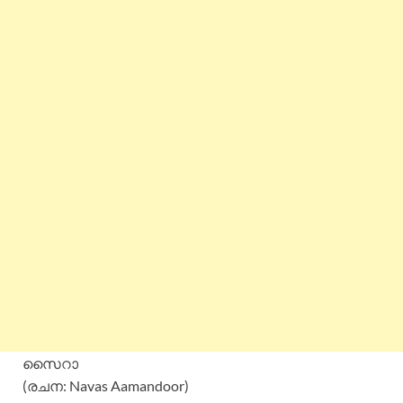
സൈറാ
(രചന: Navas Aamandoor)