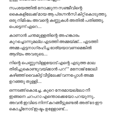
സംശയത്തിൽ നോക്കുന്ന സഞ്ജീവിന്റെ
കൈകളിലേക്ക് മായ ആ പ്രഗ്നൻസി കിറ്റ് കൊടുത്തു.
ഒരു നിമിഷം അവന്റെ കണ്ണുകൾ അതിൽ പതിഞ്ഞു.
പെട്ടെന്ന് ഏറെ….
കാണാൻ ചന്തമുള്ളതിന്റെ അഹങ്കാരം
കുറച്ചൊന്നുമല്ല ഏടത്തി അമ്മയ്ക്ക്…. ഏടത്തി
അമ്മ ഏട്ടനാഗ്രഹിച്ച ഭാര്യയാവണമെങ്കിൽ
ആദ്യം അവരുടെ….
നിന്റെ പെണ്ണുമ്പിള്ളയോട് എന്റെ എടുത്ത മാല
തിരിച്ചുകൊണ്ടുവയ്ക്കാൻ പറ!”” ​മനോജ് ജോലി
കഴിഞ്ഞ് വൈകിട്ട് വീട്ടിലേക്ക് വന്നപ്പോൾ അമ്മ
ഉറഞ്ഞു തുള്ളി….
ഒന്നടങ്ങ് കൊച്ചേ.. കുറെ നേരമായല്ലോ നീ
ഇങ്ങനെ ചറപറാ എന്തൊക്കെയോ പറയുന്നു..
അവൻ ഇവിടെ നിന്ന് കറങ്ങീട്ടുണ്ടേൽ അത് ദേ ഈ
കൊച്ചിനോട് ഇഷ്ടം ഉള്ളോണ്ട്….