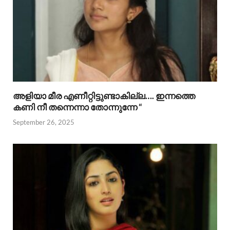
അളിയാ മീര എണീറ്റിട്ടുണ്ടാകില്ല…. ഇന്നത്തെ
കണി നീ തന്നെന്നാ തോന്നുന്നേ “
September 26, 2025