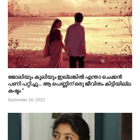
ജോലിയും കൂലിയും ഇല്ലങ്കിൽ എന്താ ചെക്കൻ
പണി പറ്റിച്ചു… ആ പെണ്ണിന് ഒരു ജീവിതം കിട്ടിയില്ല
കഷ്ടം “
September 26, 2025