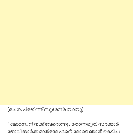
(രചന: പ്രജിത്ത് സുരേന്ദ്ര ബാബു)
” മോനെ.. നിനക്ക്‌ വേറൊന്നും തോന്നരുത്. സർക്കാർ
ജോലിക്കാർക്ക് മാത്രമേ എന്റെ മോളെ ഞാൻ കെട്ടിച്ചു