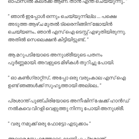
ഓഫീസിൽ ക്ലർക്ക് ആണ്. താൻ എന്ത് ചെയ്യുന്നു.. ”
” ഞാൻ ഇപ്പോൾ ഒന്നും ചെയ്യുന്നില്ല … പക്ഷെ
അടുത്ത ആഴ്ച മുതൽ ട്രൈനിങ്ങിന് ജോയിൻ
ചെയ്യണം.. ഞാൻ എസ് ഐ ടെസ്റ്റ്‌ എഴുതിയിരുന്നു.
അതിൽ സെലെക്ഷൻ കിട്ടിയിട്ടുണ്ട്.. ”
ആ മറുപടിയോടെ അനുശ്രീയുടെ പതനം
പൂർണ്ണമായി. അവളുടെ മിഴികൾ തുറിച്ചു പോയി.
” ഓ കൺഗ്രാറ്റ്‌സ്.. അപ്പോ ഒരു വരുംകാല എസ് ഐ
ഉണ്ട് ഞങ്ങൾക്ക് സുഹൃത്തായി അല്ലെ.. ”
പ്രശാന്ത് പുഞ്ചിരിയോടെ അനീഷിന് ഷേക്ക് ഹാൻഡ്
നൽകവെ വിറളി വെളുത്തു നിന്നു പോയി അനുശ്രീ.
” വരൂ നമുക്ക് ഒരു ഫോട്ടോ എടുക്കാം ”
അവരെ സ്നേഹത്തോടെ ക്ഷണിച്ചു പ്രശാന്ത്.