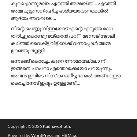
കുറച്ചൊന്നുമല്ല ഏടത്തി അമ്മയ്ക്ക്…. ഏടത്തി
അമ്മ ഏട്ടനാഗ്രഹിച്ച ഭാര്യയാവണമെങ്കിൽ
ആദ്യം അവരുടെ….
നിന്റെ പെണ്ണുമ്പിള്ളയോട് എന്റെ എടുത്ത മാല
തിരിച്ചുകൊണ്ടുവയ്ക്കാൻ പറ!”” ​മനോജ് ജോലി
കഴിഞ്ഞ് വൈകിട്ട് വീട്ടിലേക്ക് വന്നപ്പോൾ അമ്മ
ഉറഞ്ഞു തുള്ളി….
ഒന്നടങ്ങ് കൊച്ചേ.. കുറെ നേരമായല്ലോ നീ
ഇങ്ങനെ ചറപറാ എന്തൊക്കെയോ പറയുന്നു..
അവൻ ഇവിടെ നിന്ന് കറങ്ങീട്ടുണ്ടേൽ അത് ദേ ഈ
കൊച്ചിനോട് ഇഷ്ടം ഉള്ളോണ്ട്….
Copyright © 2026
Kadhayezhuth
.
Powered by
WordPress
and
HitMag
.