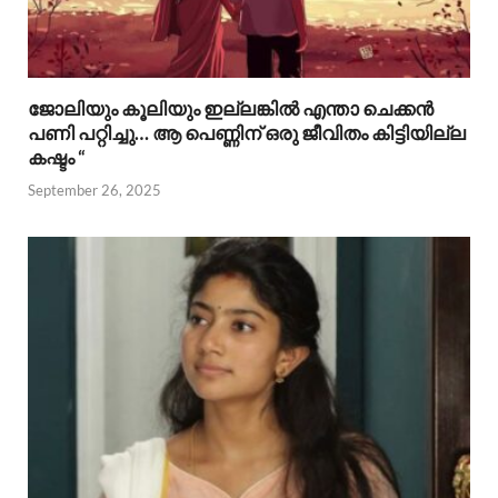
ജോലിയും കൂലിയും ഇല്ലങ്കിൽ എന്താ ചെക്കൻ
പണി പറ്റിച്ചു… ആ പെണ്ണിന് ഒരു ജീവിതം കിട്ടിയില്ല
കഷ്ടം “
September 26, 2025