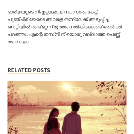
ഭാര്യയുടെ നിഷ്കളങ്കമായ സംസാരം കേട്ട്.
പുഞ്ചിരിയോടെ അവളെ തന്നിലേക്ക് അടുപ്പിച്ച്
നെറ്റിയിൽ രണ്ട് മൂന്ന് മുത്തം നൽകി കൊണ്ട് അൻവർ
പറഞ്ഞു.. എന്റെ തസ്‌നി നീയൊരു വല്ലാത്ത പെണ്ണ്
തന്നെയാ…
RELATED POSTS