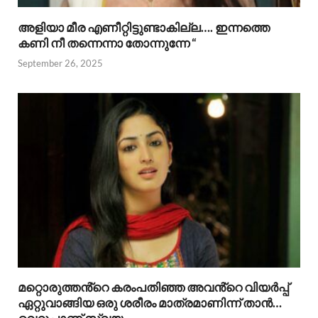
അളിയാ മീര എണീറ്റിട്ടുണ്ടാകില്ല…. ഇന്നത്തെ
കണി നീ തന്നെന്നാ തോന്നുന്നേ “
September 26, 2025
മറ്റൊരുത്തൻ്റെ കരംപതിഞ്ഞ അവൻ്റെ വിയർപ്പ്
ഏറ്റുവാങ്ങിയ ഒരു ശരീരം മാത്രമാണിന്ന് താൻ…