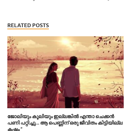
RELATED POSTS
ജോലിയും കൂലിയും ഇല്ലങ്കിൽ എന്താ ചെക്കൻ
പണി പറ്റിച്ചു… ആ പെണ്ണിന് ഒരു ജീവിതം കിട്ടിയില്ല
കഷ്ടം “