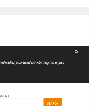
ീ ശ്രദ്ധിച്ചുവോ മോള് ഉണർന്നിട്ടുണ്ടാകുമോ
earch
SEARCH