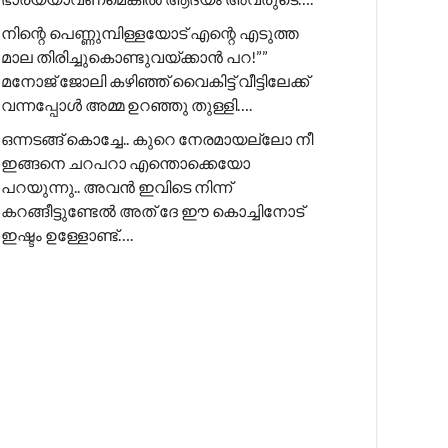
നിന്റെ പെണ്ണുമ്പിള്ളയോട് എന്റെ എടുത്ത
മാല തിരിച്ചുകൊണ്ടുവയ്ക്കാൻ പറ!”” ​
മനോജ് ജോലി കഴിഞ്ഞ് വൈകിട്ട് വീട്ടിലേക്ക്
വന്നപ്പോൾ അമ്മ ഉറഞ്ഞു തുള്ളി….
ഒന്നടങ്ങ് കൊച്ചേ.. കുറെ നേരമായല്ലോ നീ
ഇങ്ങനെ ചറപറാ എന്തൊക്കെയോ
പറയുന്നു.. അവൻ ഇവിടെ നിന്ന്
കറങ്ങീട്ടുണ്ടേൽ അത് ദേ ഈ കൊച്ചിനോട്
ഇഷ്ടം ഉള്ളോണ്ട്….