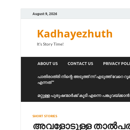
August 9, 2026
Kadhayezhuth
It's Story Time!
ABOUT US
CONTACT US
PRIVACY POL
പാതിരാത്രി നിന്റെ അടുത്ത് ന്ന് എടുത്ത് വേറെ റൂ
എന്നത് “
മറ്റുള്ള പുരുഷന്മാർക്ക് കൂടി എന്നെ പങ്കുവയ്ക്ക
SHORT STORIES
അവളോടുള്ള താൽപര്യ