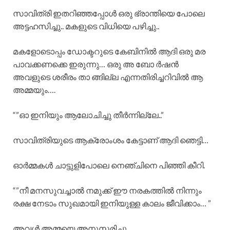
സാവിത്രി ഇതറിഞ്ഞപ്പോൾ ഒരു ഭ്രാന്തിയെ പോലെ
അട്ടഹസിച്ചു.. മകളുടെ വിധിയെ പഴിച്ചു..
മകളോടൊപ്പം ഡോക്ടറുടെ കേബിനിൽ ആദി ഒരു മര
പാവക്കണക്കെ ഇരുന്നു… ഒരു അ ബോ ർഷൻ
അവളുടെ ശരീരം താ ങ്ങില്ല എന്നതിരിച്ചറിവിൽ ആ
അമ്മയും….
“”ഓ ഇനിയും ആലോചിച്ചു തീർന്നില്ലേ..”
സാവിത്രിയുടെ ആക്രോംശം കേട്ടാണ് ആദി ഞെട്ടി…
ഓർമ്മകൾ ചാട്ടുളിപോലെ നെഞ്ചിനെ പിഞ്ഞി കീറി.
“”നീ മനസുവച്ചാൽ നമുക്ക് ഈ നരകത്തിൽ നിന്നും
രക്ഷ നേടാം സുഖമായി ഇനിയുള്ള കാലം ജീവിക്കാം… ”
അവൾ അമ്മയെ അനുസരിച്ചു..