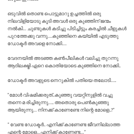
ഒടുവിൽ തൊണ്ട പൊട്ടുമാറു ഉച്ചത്തിൽ ഒരു
നിലവിളിയോടു കൂടി അവൾ ഒരു കുഞ്ഞിന് ജന്മം
നൽകി… ചുണ്ടുകൾ കടിച്ചു പിടിച്ചിട്ടും കരച്ചിൽ ചീളുകൾ
പുറത്തേക്കു വന്നു….കുഞ്ഞിനെ കയ്യിൽ എടുത്തു
ഡോക്ടർ അവളെ നോക്കി….
വേദനയിൽ അടഞ്ഞ കൺപീലികൾ വലിച്ചു തുറന്നു
ആദിലക്ഷ്മി ഏറെ കൊതിയോടെ കുഞ്ഞിനെ നോക്കി..
ഡോക്ടർ അവളുടെ നെറുകിൽ പതിയെ തലോടി…..
“മോൾ വിഷമിക്കരുത്..കുഞ്ഞു വയറ്റിനുളിൽ വച്ചു
തന്നെ മ രിച്ചിരുന്നു….. അതൊരു പെൺകുഞ്ഞു
ആയിരുന്നു… നിനക്ക് കാണേണ്ടേ നിന്റെ മോളെ..?”
” വേണ്ട ഡോക്ടർ.. എനിക്ക് കാണേണ്ട ജീവനില്ലാത്ത
എന്റെ മോളെ…എനിക്ക് കാണേണ്ട…”