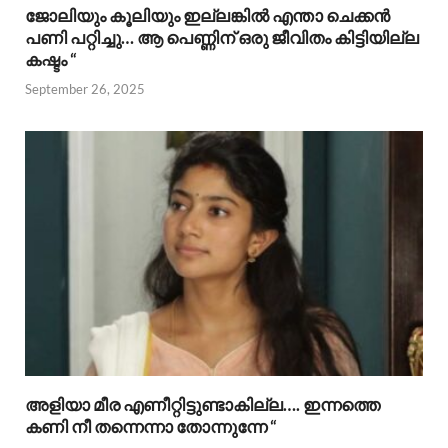
ജോലിയും കൂലിയും ഇല്ലങ്കിൽ എന്താ ചെക്കൻ
പണി പറ്റിച്ചു… ആ പെണ്ണിന് ഒരു ജീവിതം കിട്ടിയില്ല
കഷ്ടം “
September 26, 2025
അളിയാ മീര എണീറ്റിട്ടുണ്ടാകില്ല…. ഇന്നത്തെ
കണി നീ തന്നെന്നാ തോന്നുന്നേ “