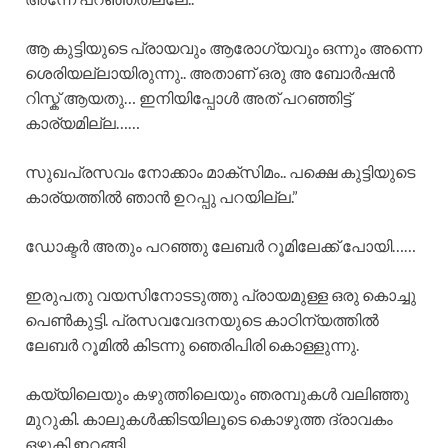
ആ കുട്ടിയുടെ പ്രായവും ആരോഗ്യവും ഒന്നും അന്നെ
ശെരിയല്ലായിരുന്നു.. അതാണ് ഒരു അ ബോർഷൻ
റിസ്ക് ആയതു… ഇനിയിപ്പോൾ അത് പറഞ്ഞിട്ട്
കാര്യമില്ല……
സുഖപ്രസവം നോക്കാം മാക്സിമം.. പക്ഷെ കുട്ടിയുടെ
കാര്യത്തിൽ ഞാൻ ഉറപ്പു പറയില്ല.”
ഡോക്ടർ അതും പറഞ്ഞു ലേബർ റൂമിലേക്ക്‌ പോയി……
ഇരുപതു വയസിനോടടുത്തു പ്രായമുള്ള ഒരു കൊച്ചു
പെൺകുട്ടി. പ്രസവവേദനയുടെ കാഠിന്യത്തിൽ
ലേബർ റൂമിൽ കിടന്നു ഞെരിപിരി കൊള്ളുന്നു.
കയ്യിലെയും കഴുത്തിലെയും ഞരമ്പുകൾ വലിഞ്ഞു
മുറുകി. കാലുകൾക്കിടയിലൂടെ കൊഴുത്ത ദ്രാവകം
ഒഴുകി ഇറങ്ങി.