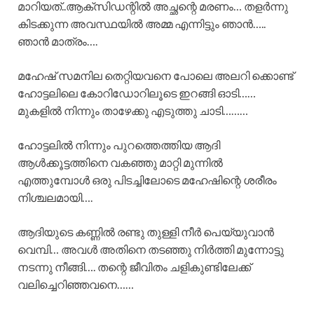
മാറിയത്..ആക്‌സിഡന്റിൽ അച്ഛന്റെ മരണം… തളർന്നു
കിടക്കുന്ന അവസ്ഥയിൽ അമ്മ എന്നിട്ടും ഞാൻ…..
ഞാൻ മാത്രം….
മഹേഷ്‌ സമനില തെറ്റിയവനെ പോലെ അലറി ക്കൊണ്ട്
ഹോട്ടലിലെ കോറിഡോറിലൂടെ ഇറങ്ങി ഓടി……
മുകളിൽ നിന്നും താഴേക്കു എടുത്തു ചാടി………
ഹോട്ടലിൽ നിന്നും പുറത്തെത്തിയ ആദി
ആൾക്കൂട്ടത്തിനെ വകഞ്ഞു മാറ്റി മുന്നിൽ
എത്തുമ്പോൾ ഒരു പിടച്ചിലോടെ മഹേഷിന്റെ ശരീരം
നിശ്ചലമായി….
ആദിയുടെ കണ്ണിൽ രണ്ടു തുള്ളി നീർ പെയ്യുവാൻ
വെമ്പി… അവൾ അതിനെ തടഞ്ഞു നിർത്തി മുന്നോട്ടു
നടന്നു നീങ്ങി…. തന്റെ ജീവിതം ചളികുണ്ടിലേക്ക്
വലിച്ചെറിഞ്ഞവനെ……