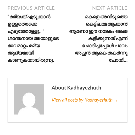
PREVIOUS ARTICLE
NEXT ARTICLE
“രമ്യക്ക് എടുക്കാൻ
മകളെ അവിടുത്തെ
ഉള്ളതൊക്കെ
കെട്ടിലമ്മ ആക്കാൻ
എടുത്തോള്ളൂ.. ”
ആണോ ഈ നാടകം ഒക്കെ
ശാന്തനായ അയാളുടെ
കളിക്കുന്നത് എന്ന്
ഭാവമാറ്റം രമ്യ
ചോദിച്ചപ്പോൾ പാവം
ആദ്യമായി
അച്ഛൻ ആകെ തകർന്നു
കാണുകയായിരുന്നു.
പോയി…
About Kadhayezhuth
View all posts by Kadhayezhuth →