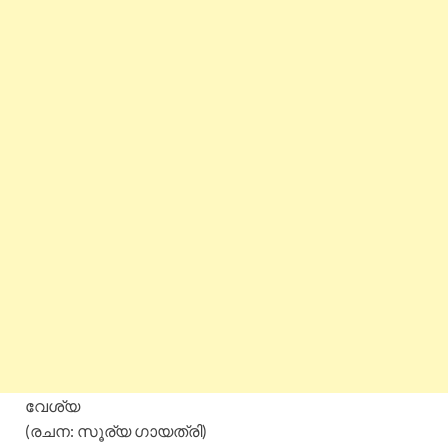
വേശ്യ
(രചന: സൂര്യ ഗായത്രി)