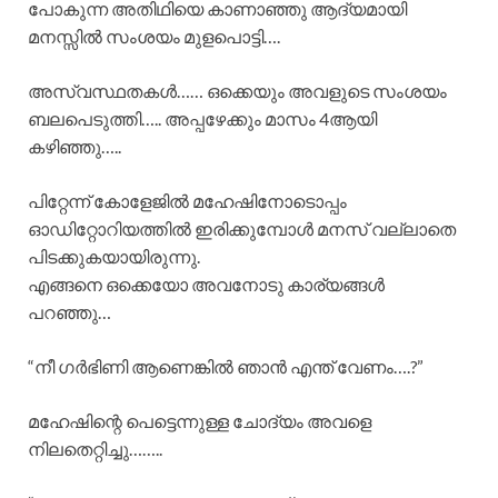
പോകുന്ന അതിഥിയെ കാണാഞ്ഞു ആദ്യമായി
മനസ്സിൽ സംശയം മുളപൊട്ടി….
അസ്വസ്ഥതകൾ…… ഒക്കെയും അവളുടെ സംശയം
ബലപെടുത്തി….. അപ്പഴേക്കും മാസം 4ആയി
കഴിഞ്ഞു…..
പിറ്റേന്ന് കോളേജിൽ മഹേഷിനോടൊപ്പം
ഓഡിറ്റോറിയത്തിൽ ഇരിക്കുമ്പോൾ മനസ് വല്ലാതെ
പിടക്കുകയായിരുന്നു.
എങ്ങനെ ഒക്കെയോ അവനോടു കാര്യങ്ങൾ
പറഞ്ഞു…
“നീ ഗർഭിണി ആണെങ്കിൽ ഞാൻ എന്ത് വേണം….?”
മഹേഷിന്റെ പെട്ടെന്നുള്ള ചോദ്യം അവളെ
നിലതെറ്റിച്ചു……..