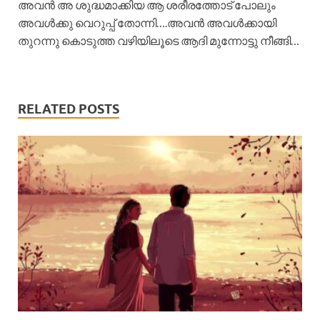
അവൻ അ ശുദ്ധമാക്കിയ ആ ശരീരത്തോട് പോലും
അവൾക്കു വെറുപ്പ്‌ തോന്നി….അവൻ അവൾക്കായി
തുറന്നു കൊടുത്ത വഴിയിലൂടെ ആദി മുന്നോട്ടു നീങ്ങി…
RELATED POSTS