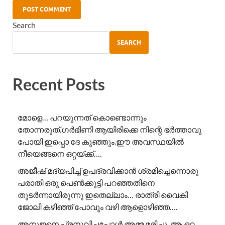
Search
SEARCH
Recent Posts
മോളെ… പറയുന്നത് കൊണ്ടൊന്നും
തോന്നരുത്.ഗർഭിണി ആയിരിക്കെ നിന്റെ ഭർത്താവു
പോയി ഇപ്പൊ ദേ കുഞ്ഞും.ഈ അവസ്ഥയിൽ
നീയെങ്ങനെ ഒറ്റയ്ക്ക്….
അജീഷ് മദ്യപിച്ച് ഉപദ്രവിക്കാൻ ശ്രമിച്ചെന്നൊരു
പരാതി ഒരു പെൺക്കുട്ടി പറഞ്ഞതിനെ
തുടർന്നായിരുന്നു ഇതെല്ലാം… രാത്രി വൈകി
ജോലി കഴിഞ്ഞ് പോവും വഴി ആളൊഴിഞ്ഞ….
അനുജനെ പ്രസവിച്ചപ്പോൾ അമ്മ മരിച്ചു. ആ ഒറ്റ