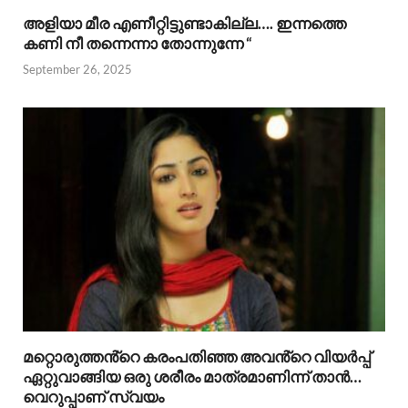
അളിയാ മീര എണീറ്റിട്ടുണ്ടാകില്ല…. ഇന്നത്തെ
കണി നീ തന്നെന്നാ തോന്നുന്നേ “
September 26, 2025
മറ്റൊരുത്തൻ്റെ കരംപതിഞ്ഞ അവൻ്റെ വിയർപ്പ്
ഏറ്റുവാങ്ങിയ ഒരു ശരീരം മാത്രമാണിന്ന് താൻ…
വെറുപ്പാണ് സ്വയം