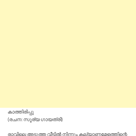
കാത്തിരിപ്പു
(രചന: സൂര്യ ഗായത്രി)
രാവിലെ അടുത്ത വീട്ടിൽ നിന്നും കല്യാണമേളത്തിന്റെ