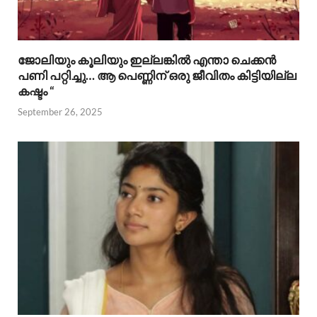
ജോലിയും കൂലിയും ഇല്ലങ്കിൽ എന്താ ചെക്കൻ
പണി പറ്റിച്ചു… ആ പെണ്ണിന് ഒരു ജീവിതം കിട്ടിയില്ല
കഷ്ടം “
September 26, 2025