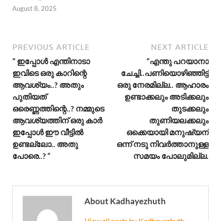
August 8, 2025
PREVIOUS ARTICLE
NEXT ARTICLE
” ഇപ്പോൾ എന്തിനാടാ
“എന്തു പറയാനാ
ഇവിടെ ഒരു കാറിന്റെ
ചേച്ചി..പണിയൊഴിഞ്ഞിട്ട്
ആവശ്യം..? അതും
ഒരു നേരമില്ല.. ആഹാരം
പുതിയത്
ഉണ്ടാക്കലും അടിക്കലും
ഒരെണ്ണത്തിന്റെ..? നമ്മുടെ
തുടക്കലും
ആവശ്യത്തിന് ഒരു കാർ
തുണിയലക്കലും
ഇപ്പോൾ ഈ വീട്ടിൽ
ഒക്കെയായി മനുഷ്യന്
ഉണ്ടല്ലോ.. അതു
ഒന്ന് നടു നിവർത്താനുള്ള
പോരെ..? “
സമയം പോലുമില്ല.
About Kadhayezhuth
View all posts by Kadhayezhuth →