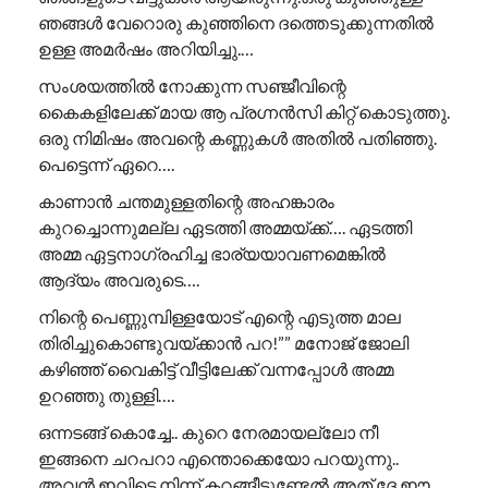
ഞങ്ങൾ വേറൊരു കുഞ്ഞിനെ ദത്തെടുക്കുന്നതിൽ
ഉള്ള അമർഷം അറിയിച്ചു.…
സംശയത്തിൽ നോക്കുന്ന സഞ്ജീവിന്റെ
കൈകളിലേക്ക് മായ ആ പ്രഗ്നൻസി കിറ്റ് കൊടുത്തു.
ഒരു നിമിഷം അവന്റെ കണ്ണുകൾ അതിൽ പതിഞ്ഞു.
പെട്ടെന്ന് ഏറെ….
കാണാൻ ചന്തമുള്ളതിന്റെ അഹങ്കാരം
കുറച്ചൊന്നുമല്ല ഏടത്തി അമ്മയ്ക്ക്…. ഏടത്തി
അമ്മ ഏട്ടനാഗ്രഹിച്ച ഭാര്യയാവണമെങ്കിൽ
ആദ്യം അവരുടെ….
നിന്റെ പെണ്ണുമ്പിള്ളയോട് എന്റെ എടുത്ത മാല
തിരിച്ചുകൊണ്ടുവയ്ക്കാൻ പറ!”” ​മനോജ് ജോലി
കഴിഞ്ഞ് വൈകിട്ട് വീട്ടിലേക്ക് വന്നപ്പോൾ അമ്മ
ഉറഞ്ഞു തുള്ളി….
ഒന്നടങ്ങ് കൊച്ചേ.. കുറെ നേരമായല്ലോ നീ
ഇങ്ങനെ ചറപറാ എന്തൊക്കെയോ പറയുന്നു..
അവൻ ഇവിടെ നിന്ന് കറങ്ങീട്ടുണ്ടേൽ അത് ദേ ഈ