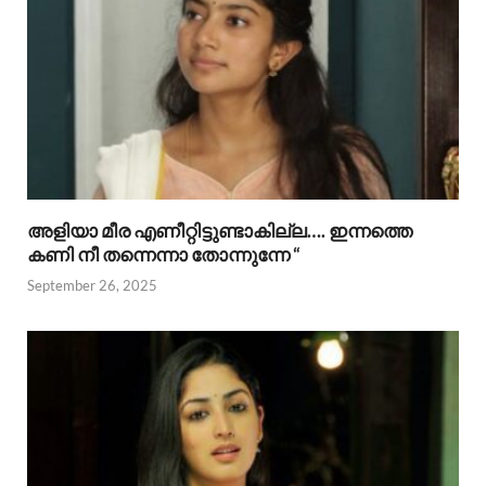
അളിയാ മീര എണീറ്റിട്ടുണ്ടാകില്ല…. ഇന്നത്തെ
കണി നീ തന്നെന്നാ തോന്നുന്നേ “
September 26, 2025