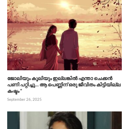
ജോലിയും കൂലിയും ഇല്ലങ്കിൽ എന്താ ചെക്കൻ
പണി പറ്റിച്ചു… ആ പെണ്ണിന് ഒരു ജീവിതം കിട്ടിയില്ല
കഷ്ടം “
September 26, 2025