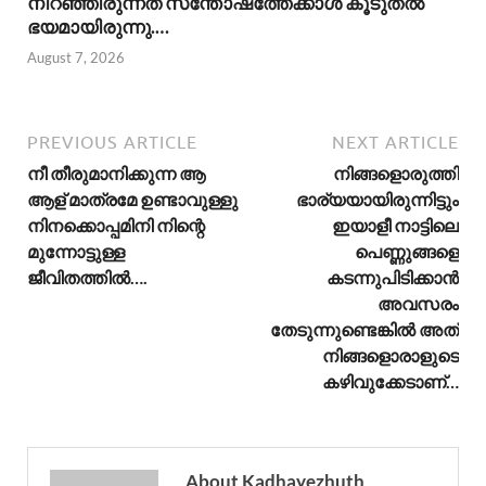
നിറഞ്ഞിരുന്നത് സന്തോഷത്തേക്കാൾ കൂടുതൽ
ഭയമായിരുന്നു.…
August 7, 2026
PREVIOUS ARTICLE
NEXT ARTICLE
നീ തീരുമാനിക്കുന്ന ആ
നിങ്ങളൊരുത്തി
ആള് മാത്രമേ ഉണ്ടാവുള്ളു
ഭാര്യയായിരുന്നിട്ടും
നിനക്കൊപ്പമിനി നിന്റെ
ഇയാളീ നാട്ടിലെ
മുന്നോട്ടുള്ള
പെണ്ണുങ്ങളെ
ജീവിതത്തിൽ….
കടന്നുപിടിക്കാൻ
അവസരം
തേടുന്നുണ്ടെങ്കിൽ അത്
നിങ്ങളൊരാളുടെ
കഴിവുക്കേടാണ്…
About Kadhayezhuth