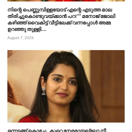
നിന്റെ പെണ്ണുമ്പിള്ളയോട് എന്റെ എടുത്ത മാല
തിരിച്ചുകൊണ്ടുവയ്ക്കാൻ പറ!”” ​മനോജ് ജോലി
കഴിഞ്ഞ് വൈകിട്ട് വീട്ടിലേക്ക് വന്നപ്പോൾ അമ്മ
ഉറഞ്ഞു തുള്ളി….
August 7, 2026
ഒന്നടങ്ങ് കൊച്ചേ.. കുറെ നേരമായല്ലോ നീ