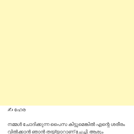
✍️ ഹേര
നമ്മൾ ചോദിക്കുന്ന പൈസ കിട്ടുമെങ്കിൽ എന്റെ ശരീരം
വിൽക്കാൻ ഞാൻ തയ്യാറാണ് ചേച്ചി. ആരും