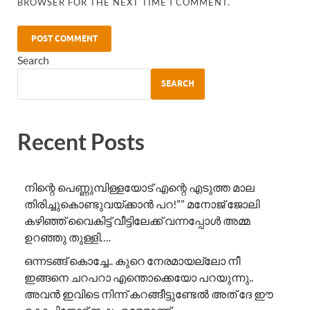
BROWSER FOR THE NEXT TIME I COMMENT.
Search
SEARCH
Recent Posts
നിന്റെ പെണ്ണുമ്പിള്ളയോട് എന്റെ എടുത്ത മാല
തിരിച്ചുകൊണ്ടുവയ്ക്കാൻ പറ!”” ​മനോജ് ജോലി
കഴിഞ്ഞ് വൈകിട്ട് വീട്ടിലേക്ക് വന്നപ്പോൾ അമ്മ
ഉറഞ്ഞു തുള്ളി….
ഒന്നടങ്ങ് കൊച്ചേ.. കുറെ നേരമായല്ലോ നീ
ഇങ്ങനെ ചറപറാ എന്തൊക്കെയോ പറയുന്നു..
അവൻ ഇവിടെ നിന്ന് കറങ്ങീട്ടുണ്ടേൽ അത് ദേ ഈ