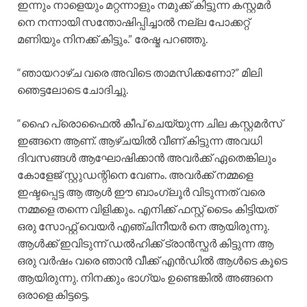
ഇന്നും നാളെയും മറ്റന്നാളും നമുക്ക് കിട്ടുന്ന കസ്റ്റമർ
നെ നന്നായി സന്തോഷിപ്പിച്ചാൽ നല്ല പോക്കറ്റ്
മണിയും നിനക്ക് കിട്ടും.” രേഷ്മ പറഞ്ഞു.
“ഞായറാഴ്ച വരെ അവിടെ താമസിക്കണോ?” മിലി
ഞെട്ടലോടെ ചോദിച്ചു.
“ഹൈ പ്രൊഫൈൽ കീപ് ചെയ്യുന്ന ചില കസ്റ്റമർസ്
ഇങ്ങനെ ആണ്. ആഴ്ചയിൽ വീണ് കിട്ടുന്ന അവധി
ദിവസങ്ങൾ ആഘോഷിക്കാൻ അവർക്ക് ഏതെങ്കിലും
കോളേജ് സ്റ്റുഡന്റിനെ വേണം. അവർക്ക് നമ്മളെ
ഇഷ്ടപ്പെട്ട ആ ആൾ ഈ ബാംഗ്ലൂർ വിടുന്നത് വരെ
നമ്മളെ തന്നെ വിളിക്കും. എനിക്ക് ഫസ്റ്റ് ടൈം കിട്ടിയത്
ഒരു സോഫ്റ്റ്‌ വെയർ എഞ്ചിനീയർ നെ ആയിരുന്നു.
ആൾക്ക് ഇവിടുന്ന് ഡൽഹിക്ക് ട്രാൻസ്ഫർ കിട്ടുന്ന ആ
ഒരു വർഷം വരെ ഞാൻ വീക്ക്‌ എൻഡിൽ ആൾടെ കൂടെ
ആയിരുന്നു. നിനക്കും ഭാഗ്യം ഉണ്ടെങ്കിൽ അങ്ങനെ
ഒരാളെ കിട്ടട്ടെ.