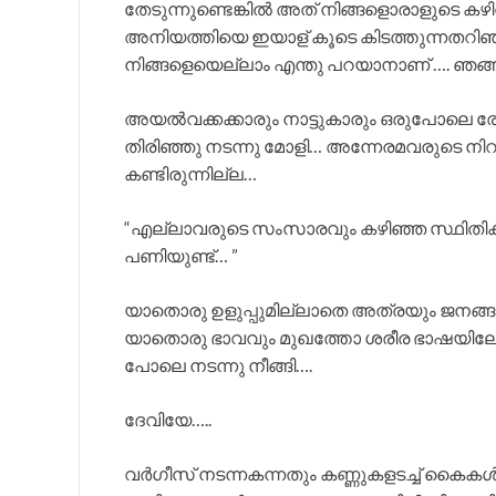
തേടുന്നുണ്ടെങ്കിൽ അത് നിങ്ങളൊരാളുടെ കഴി
അനിയത്തിയെ ഇയാള് കൂടെ കിടത്തുന്നതറിഞ്ഞിട
നിങ്ങളെയെല്ലാം എന്തു പറയാനാണ് …. ഞങ്ങൾ
അയൽവക്കക്കാരും നാട്ടുകാരും ഒരുപോലെ ര
തിരിഞ്ഞു നടന്നു മോളി… അന്നേരമവരുടെ നി
കണ്ടിരുന്നില്ല…
“എല്ലാവരുടെ സംസാരവും കഴിഞ്ഞ സ്ഥിതിക്ക് 
പണിയുണ്ട്… ”
യാതൊരു ഉളുപ്പുമില്ലാതെ അത്രയും ജനങ്ങ
യാതൊരു ഭാവവും മുഖത്തോ ശരീര ഭാഷയില
പോലെ നടന്നു നീങ്ങി….
ദേവിയേ…..
വർഗീസ് നടന്നകന്നതും കണ്ണുകളടച്ച് കൈകൾ ക