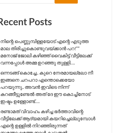
Recent Posts
നിന്റെ പെണ്ണുമ്പിള്ളയോട് എന്റെ എടുത്ത
മാല തിരിച്ചുകൊണ്ടുവയ്ക്കാൻ പറ!”” ​
മനോജ് ജോലി കഴിഞ്ഞ് വൈകിട്ട് വീട്ടിലേക്ക്
വന്നപ്പോൾ അമ്മ ഉറഞ്ഞു തുള്ളി….
ഒന്നടങ്ങ് കൊച്ചേ.. കുറെ നേരമായല്ലോ നീ
ഇങ്ങനെ ചറപറാ എന്തൊക്കെയോ
പറയുന്നു.. അവൻ ഇവിടെ നിന്ന്
കറങ്ങീട്ടുണ്ടേൽ അത് ദേ ഈ കൊച്ചിനോട്
ഇഷ്ടം ഉള്ളോണ്ട്….
രണ്ടാമത് വിവാഹം കഴിച്ച ഭർത്താവിന്റെ
വീട്ടിലേക്ക് ആദ്യമായി കയറിച്ചെല്ലുമ്പോൾ
എന്റെ ഉള്ളിൽ നിറഞ്ഞിരുന്നത്
സന്തോഷത്തേക്കാൾ കൂടുതൽ