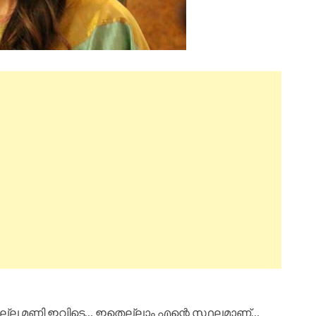
 ഇല്ല മണി ഇവിടെ… ഇതെല്ലാം എന്റെ സ്ഥലമാണ്…