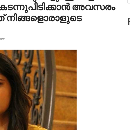
െ കടന്നുപിടിക്കാൻ അവസരം
ത് നിങ്ങളൊരാളുടെ
ent