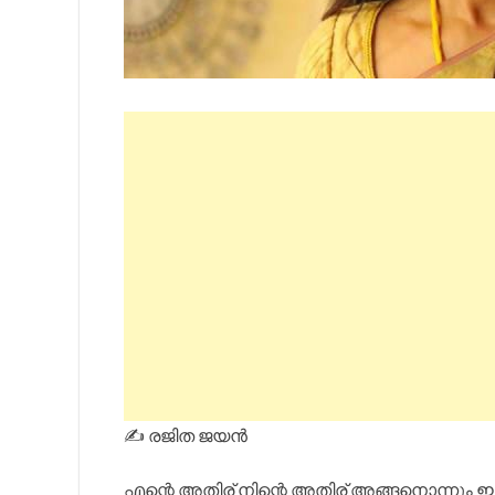
✍️ രജിത ജയൻ
എന്റെ അതിര് നിന്റെ അതിര് അങ്ങനൊന്നും