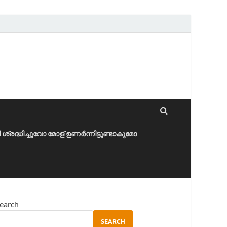
ീ ശ്രദ്ധിച്ചുവോ മോള് ഉണർന്നിട്ടുണ്ടാകുമോ
earch
SEARCH