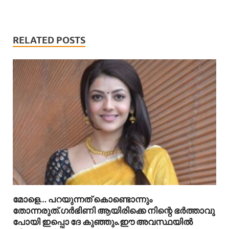
RELATED POSTS
മോളെ… പറയുന്നത് കൊണ്ടൊന്നും
തോന്നരുത്.ഗർഭിണി ആയിരിക്കെ നിന്റെ ഭർത്താവു
പോയി ഇപ്പൊ ദേ കുഞ്ഞും.ഈ അവസ്ഥയിൽ