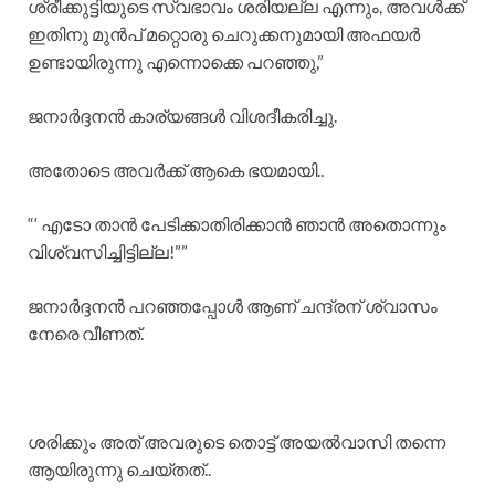
ശ്രീക്കുട്ടിയുടെ സ്വഭാവം ശരിയല്ല എന്നും, അവൾക്ക്
ഇതിനു മുൻപ് മറ്റൊരു ചെറുക്കനുമായി അഫയർ
ഉണ്ടായിരുന്നു എന്നൊക്കെ പറഞ്ഞു,”
ജനാർദ്ദനൻ കാര്യങ്ങൾ വിശദീകരിച്ചു.
​അതോടെ അവർക്ക് ആകെ ഭയമായി..
“‘ എടോ താൻ പേടിക്കാതിരിക്കാൻ ഞാൻ അതൊന്നും
വിശ്വസിച്ചിട്ടില്ല!””
ജനാർദ്ദനൻ പറഞ്ഞപ്പോൾ ആണ് ചന്ദ്രന് ശ്വാസം
നേരെ വീണത്.
ശരിക്കും അത് അവരുടെ തൊട്ട് അയൽവാസി തന്നെ
ആയിരുന്നു ചെയ്തത്..