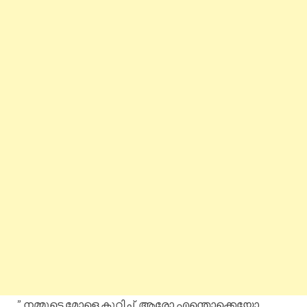
” നമ്മുടെ മോളെ കുറിച്ച്, ആരോ എന്തൊക്കെയോ