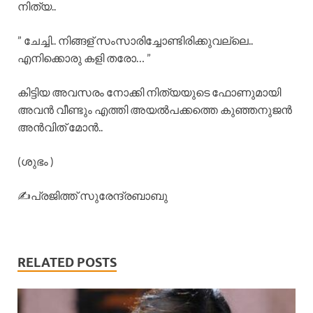
നിത്യ..
” ചേച്ചി.. നിങ്ങള് സംസാരിച്ചോണ്ടിരിക്കുവല്ലെ..
എനിക്കൊരു കളി തരോ… ”
കിട്ടിയ അവസരം നോക്കി നിത്യയുടെ ഫോണുമായി
അവൻ വീണ്ടും എത്തി അയൽപക്കത്തെ കുഞ്ഞനുജൻ
അൻവിത് മോൻ..
(ശുഭം )
✍️പ്രജിത്ത് സുരേന്ദ്രബാബു
RELATED POSTS