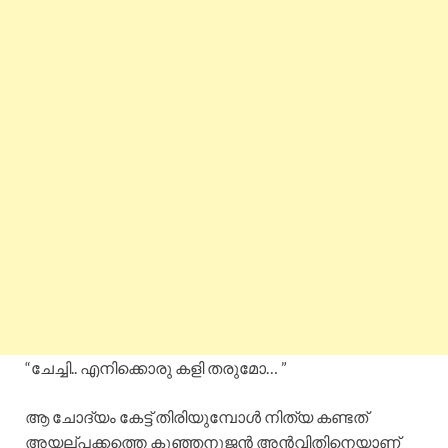
“ചേച്ചി.. എനിക്കൊരു കളി തരുമോ… ”
ആ ചോദ്യം കേട്ട് തിരിയുമ്പോൾ നിത്യ കണ്ടത്
അയല്പക്കത്തെ കുഞ്ഞനുജൻ അൻവിതിനെയാണ്