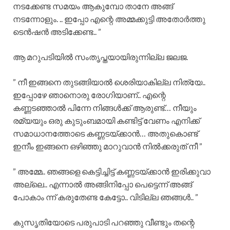
നടക്കേണ്ട സമയം ആകുമ്പോ താനേ അങ്ങ്
നടന്നോളും. .. ഇപ്പോ എന്റെ അമ്മക്കുട്ടി അതോർത്തു
ടെൻഷൻ അടിക്കേണ്ട.. ”
ആ മറുപടിയിൽ സംതൃപ്തയായിരുന്നില്ല ജലജ.
” നീ ഇങ്ങനെ തുടങ്ങിയാൽ ശെരിയാകില്ല നിത്യേ..
ഇപ്പോഴേ ഞാനൊരു രോഗിയാണ്.. എന്റെ
കണ്ണടഞ്ഞാൽ പിന്നേ നിങ്ങൾക്ക് ആരുണ്ട്… നീയും
രമ്യയും ഒരു കുടുംബമായി കണ്ടിട്ട് വേണം എനിക്ക്
സമാധാനത്തോടെ കണ്ണടയ്ക്കാൻ… അതുകൊണ്ട്
ഇനീം ഇങ്ങനെ ഒഴിഞ്ഞു മാറുവാൻ നിൽക്കരുത് നീ ”
” അമ്മേ.. ഞങ്ങളെ കെട്ടിച്ചിട്ട് കണ്ണടയ്ക്കാൻ ഇരിക്കുവാ
അല്ലെ.. എന്നാൽ അങ്ങിനിപ്പോ പെട്ടെന്ന് അങ്ങ്
പോകാം ന്ന് കരുതേണ്ട കേട്ടോ.. വിടില്ല ഞങ്ങൾ.. ”
കുസൃതിയോടെ പരുപാടി പറഞ്ഞു വീണ്ടും തന്റെ