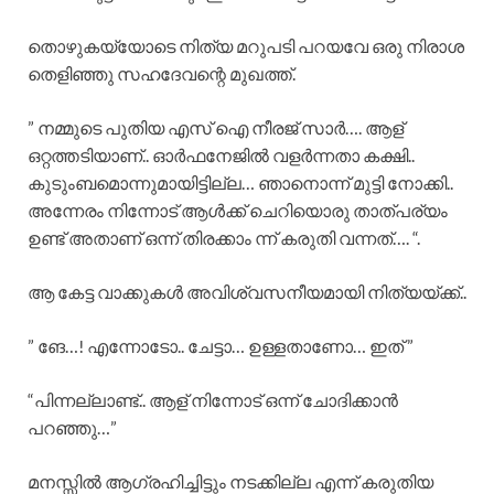
തൊഴുകയ്യോടെ നിത്യ മറുപടി പറയവേ ഒരു നിരാശ
തെളിഞ്ഞു സഹദേവന്റെ മുഖത്ത്.
” നമ്മുടെ പുതിയ എസ് ഐ നീരജ് സാർ…. ആള്
ഒറ്റത്തടിയാണ്.. ഓർഫനേജിൽ വളർന്നതാ കക്ഷി..
കുടുംബമൊന്നുമായിട്ടില്ല… ഞാനൊന്ന് മുട്ടി നോക്കി..
അന്നേരം നിന്നോട് ആൾക്ക് ചെറിയൊരു താത്പര്യം
ഉണ്ട് അതാണ്‌ ഒന്ന് തിരക്കാം ന്ന് കരുതി വന്നത്…. “.
ആ കേട്ട വാക്കുകൾ അവിശ്വസനീയമായി നിത്യയ്ക്ക്..
” ങേ…! എന്നോടോ.. ചേട്ടാ… ഉള്ളതാണോ… ഇത് ”
“പിന്നല്ലാണ്ട്.. ആള് നിന്നോട് ഒന്ന് ചോദിക്കാൻ
പറഞ്ഞു…”
മനസ്സിൽ ആഗ്രഹിച്ചിട്ടും നടക്കില്ല എന്ന് കരുതിയ