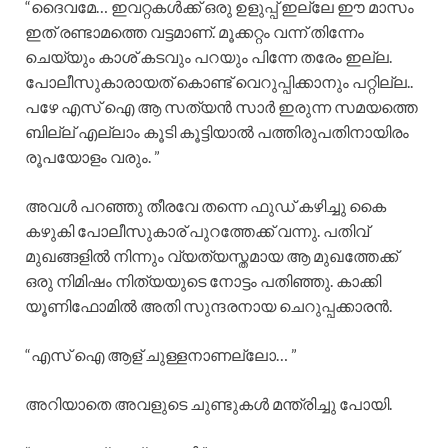
“ദൈവമേ… ഇവറ്റകൾക്ക് ഒരു ഉളുപ്പ് ഇല്ലേ ഈ മാസം
ഇത് രണ്ടാമത്തെ വട്ടമാണ്. മൂക്കറ്റം വന്ന് തിന്നേം
ചെയ്യും കാശ് കടവും പറയും പിന്നേ തരേം ഇല്ല.
പോലീസുകാരായത് കൊണ്ട് വെറുപ്പിക്കാനും പറ്റില്ല..
പഴേ എസ് ഐ ആ സത്യൻ സാർ ഇരുന്ന സമയത്തെ
ബില്ല് എല്ലാം കൂടി കൂട്ടിയാൽ പത്തിരുപതിനായിരം
രൂപയോളം വരും. ”
അവൾ പറഞ്ഞു തീരവേ തന്നെ ഫുഡ്‌ കഴിച്ചു കൈ
കഴുകി പോലീസുകാര് പുറത്തേക്ക് വന്നു. പതിവ്
മുഖങ്ങളിൽ നിന്നും വ്യത്യസ്തമായ ആ മുഖത്തേക്ക്
ഒരു നിമിഷം നിത്യയുടെ നോട്ടം പതിഞ്ഞു. കാക്കി
യൂണിഫോമിൽ അതി സുന്ദരനായ ചെറുപ്പക്കാരൻ.
“എസ് ഐ ആള് ചുള്ളനാണല്ലോ… ”
അറിയാതെ അവളുടെ ചുണ്ടുകൾ മന്ത്രിച്ചു പോയി.