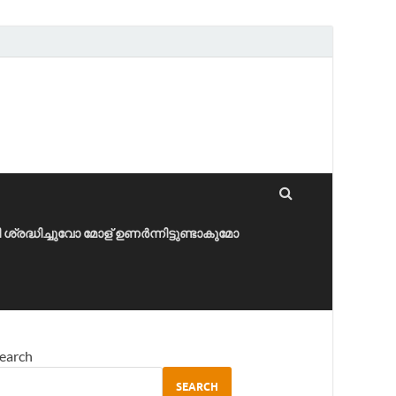
ീ ശ്രദ്ധിച്ചുവോ മോള് ഉണർന്നിട്ടുണ്ടാകുമോ
earch
SEARCH