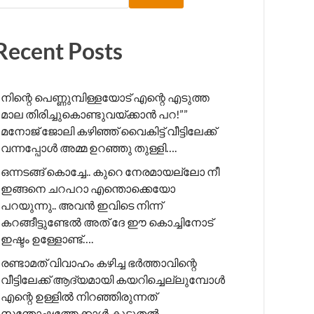
Recent Posts
നിന്റെ പെണ്ണുമ്പിള്ളയോട് എന്റെ എടുത്ത
മാല തിരിച്ചുകൊണ്ടുവയ്ക്കാൻ പറ!”” ​
മനോജ് ജോലി കഴിഞ്ഞ് വൈകിട്ട് വീട്ടിലേക്ക്
വന്നപ്പോൾ അമ്മ ഉറഞ്ഞു തുള്ളി….
ഒന്നടങ്ങ് കൊച്ചേ.. കുറെ നേരമായല്ലോ നീ
ഇങ്ങനെ ചറപറാ എന്തൊക്കെയോ
പറയുന്നു.. അവൻ ഇവിടെ നിന്ന്
കറങ്ങീട്ടുണ്ടേൽ അത് ദേ ഈ കൊച്ചിനോട്
ഇഷ്ടം ഉള്ളോണ്ട്….
രണ്ടാമത് വിവാഹം കഴിച്ച ഭർത്താവിന്റെ
വീട്ടിലേക്ക് ആദ്യമായി കയറിച്ചെല്ലുമ്പോൾ
എന്റെ ഉള്ളിൽ നിറഞ്ഞിരുന്നത്
സന്തോഷത്തേക്കാൾ കൂടുതൽ