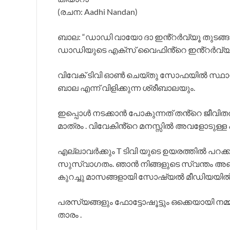
(രചന: Aadhi Nandan)
ബാല: “ഡാഡി വായോ ദാ ഇൻ്റർവ്യൂ തുടങ്ങാറാ
ഡാഡിയുടെ എക്സ് വൈഫിൻ്റെ ഇൻ്റർവ്യൂ 
വിവേക് ടിവി ഓൺ ചെയ്തു സോഫയിൽ സ്ഥാനം 
ബാല എന്ന് വിളിക്കുന്ന ശ്രീബാലയും.
ഇപ്പൊൾ നടക്കാൻ പോകുന്നത് തൻ്റെ ജീവിത
മാത്രം . വിവേകിൻ്റെ മനസ്സിൽ അവളോടുള്ള പു
എല്ലാവർക്കും T ടിവി യുടെ ഉയരത്തിൽ പറക്
സുസ്വാഗതം. ഞാൻ നിങ്ങളുടെ സ്വന്തം അഞ്
കുറച്ചു മാസങ്ങളായി സോഷ്യൽ മീഡിയയിൽ തര
പരസ്യങ്ങളും ഫോട്ടോഷൂട്ടും ഒക്കെയായി നമ്
താരം .