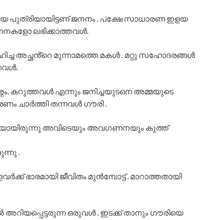
ഇളയ പുത്രിയായിട്ടണ് ജനനം . പക്ഷേ സാധാരണ ഇളയ
ികണനകളോ ലഭിക്കാത്തവൾ.
ച്ച അച്ഛൻ്റെ മുന്നാമത്തെ മകൾ . മറ്റു സഹോദരങ്ങൾ
തവൾ.
്നം. കറുത്തവൾ എന്നും ജനിച്ചയുടനെ അമ്മയുടെ
്രണം ചാർത്തി തന്നവൾ ഗൗരി .
്നെയായിരുന്നു അവിടെയും അവഗണനയും കുത്ത്
്നു .
ള്ളവർക്ക് ഭാരമായി ജീവിതം മുൻമ്പോട്ട് . മാറാത്തതായി
 അറിയപ്പെട്ടരുന്ന ഒരുവൾ . ഇടക്ക് താനും ഗൗരിയെ