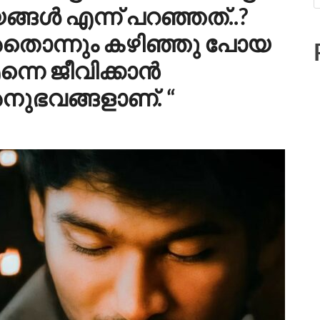
്ങൾ എന്ന് പറഞ്ഞത്..?
 അതൊന്നും കഴിഞ്ഞു പോയ
്നെ ജീവിക്കാൻ
 അനുഭവങ്ങളാണ്. “