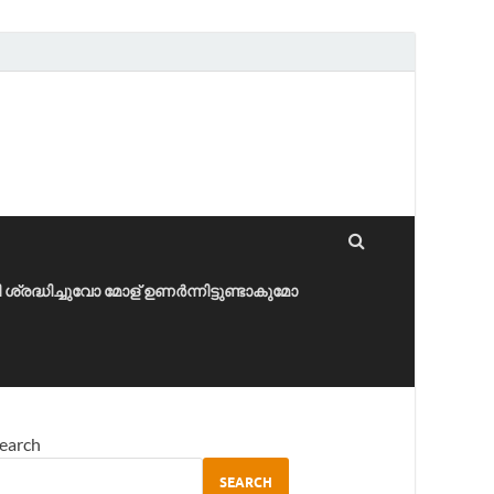
ീ ശ്രദ്ധിച്ചുവോ മോള് ഉണർന്നിട്ടുണ്ടാകുമോ
earch
SEARCH