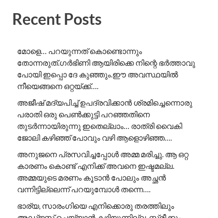
Recent Posts
മോളെ… പറയുന്നത് കൊണ്ടൊന്നും
തോന്നരുത്.ഗർഭിണി ആയിരിക്കെ നിന്റെ ഭർത്താവു
പോയി ഇപ്പൊ ദേ കുഞ്ഞും.ഈ അവസ്ഥയിൽ
നീയെങ്ങനെ ഒറ്റയ്ക്ക്….
അജീഷ് മദ്യപിച്ച് ഉപദ്രവിക്കാൻ ശ്രമിച്ചെന്നൊരു
പരാതി ഒരു പെൺക്കുട്ടി പറഞ്ഞതിനെ
തുടർന്നായിരുന്നു ഇതെല്ലാം… രാത്രി വൈകി
ജോലി കഴിഞ്ഞ് പോവും വഴി ആളൊഴിഞ്ഞ….
അനുജനെ പ്രസവിച്ചപ്പോൾ അമ്മ മരിച്ചു. ആ ഒറ്റ
കാരണം കൊണ്ട് എനിക്ക് അവനെ ഇഷ്ടമല്ല.
അമ്മയുടെ മരണം കൂടാൻ പോലും അച്ഛൻ
വന്നിട്ടില്ലെന്ന് പറയുമ്പോൾ തന്നെ….
ഭാര്യ, സാരംഗിയെ എനിക്കൊരു തരത്തിലും
അഡ്ജസ്റ്റ് ചെയ്യാൻ കഴിയുന്നില്ല. സ്ത്രീക്കും