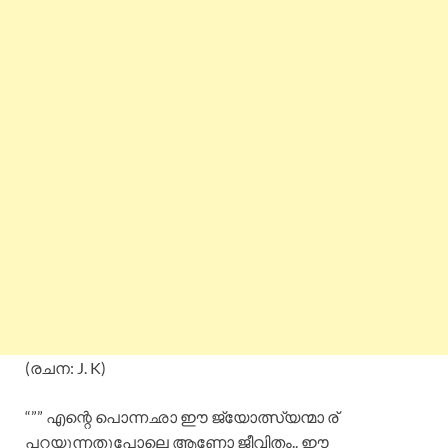
(രചന: J. K)
“”” എന്റെ പൊന്നഛാ ഈ ജ്യോത്സ്യന്മാ ര്
പറയുന്നതുപോലെ ആണോ ജീവിതം.. ഈ