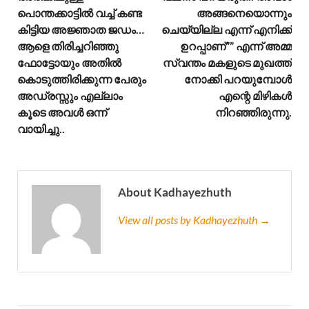
പൊന്തക്കാട്ടിൽ വച്ച് കണ്ട
അങ്ങനെയൊന്നും
കിട്ടിയ അജ്ഞാത ജഡം…
ചെയ്യില്ല എന്ന് എനിക്ക്
ആളെ തിരിച്ചറിഞ്ഞു
ഉറപ്പാണ്”” എന്ന് അമ്മ
ഫോട്ടോയും അതിൽ
സ്വന്തം മകളുടെ മുഖത്ത്
കൊടുത്തിരിക്കുന്ന പേരും
നോക്കി പറയുമ്പോൾ
അഡ്രസ്സും എല്ലാം
എന്റെ മിഴികൾ
കൂടെ അവൾ ഒന്ന്
നിറഞ്ഞിരുന്നു.
വായിച്ചു..
About Kadhayezhuth
View all posts by Kadhayezhuth →