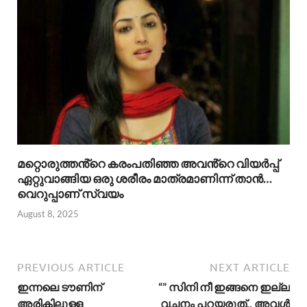
മറ്റൊരുത്തൻ്റെ കരംപതിഞ്ഞ അവൻ്റെ വിയർപ്പ്
ഏറ്റുവാങ്ങിയ ഒരു ശരീരം മാത്രമാണിന്ന് താൻ…
വെറുപ്പാണ് സ്വയം
August 8, 2025
PREVIOUS ARTICLE
NEXT ARTICLE
ഇന്നലെ ടൗണിന്
“” സിനി നീ ഇങ്ങനെ ഇല്ല
അരികിലുള്ള
വചനം പറയരുത്.. അവൾ