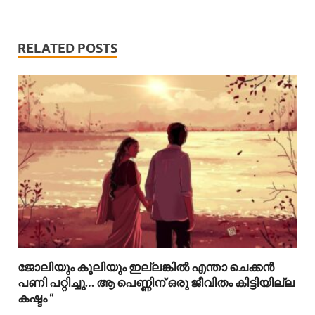
RELATED POSTS
ജോലിയും കൂലിയും ഇല്ലങ്കിൽ എന്താ ചെക്കൻ
പണി പറ്റിച്ചു… ആ പെണ്ണിന് ഒരു ജീവിതം കിട്ടിയില്ല
കഷ്ടം “