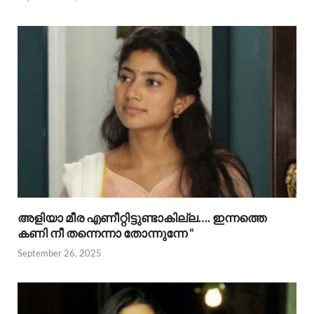
അളിയാ മീര എണീറ്റിട്ടുണ്ടാകില്ല…. ഇന്നത്തെ
കണി നീ തന്നെന്നാ തോന്നുന്നേ “
September 26, 2025