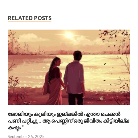
RELATED POSTS
ജോലിയും കൂലിയും ഇല്ലങ്കിൽ എന്താ ചെക്കൻ
പണി പറ്റിച്ചു… ആ പെണ്ണിന് ഒരു ജീവിതം കിട്ടിയില്ല
കഷ്ടം “
September 26, 2025