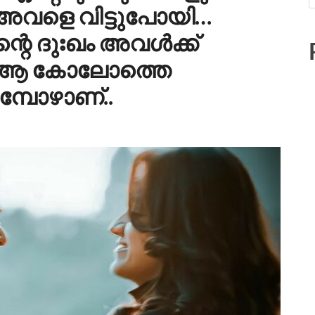
െ അവളെ വിട്ടുപോയി…
റെ ദുഃഖം അവൾക്ക്
ം ആ കോലോത്തെ
മ്പോഴാണ്..