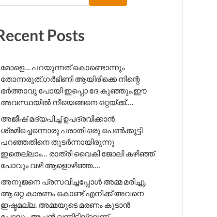
Recent Posts
മോളെ… പറയുന്നത് കൊണ്ടൊന്നും
തോന്നരുത്.ഗർഭിണി ആയിരിക്കെ നിന്റെ
ഭർത്താവു പോയി ഇപ്പൊ ദേ കുഞ്ഞും.ഈ
അവസ്ഥയിൽ നീയെങ്ങനെ ഒറ്റയ്ക്ക്….
അജീഷ് മദ്യപിച്ച് ഉപദ്രവിക്കാൻ
ശ്രമിച്ചെന്നൊരു പരാതി ഒരു പെൺക്കുട്ടി
പറഞ്ഞതിനെ തുടർന്നായിരുന്നു
ഇതെല്ലാം… രാത്രി വൈകി ജോലി കഴിഞ്ഞ്
പോവും വഴി ആളൊഴിഞ്ഞ….
അനുജനെ പ്രസവിച്ചപ്പോൾ അമ്മ മരിച്ചു.
ആ ഒറ്റ കാരണം കൊണ്ട് എനിക്ക് അവനെ
ഇഷ്ടമല്ല. അമ്മയുടെ മരണം കൂടാൻ
പോലും അച്ഛൻ വന്നിട്ടില്ലെന്ന്