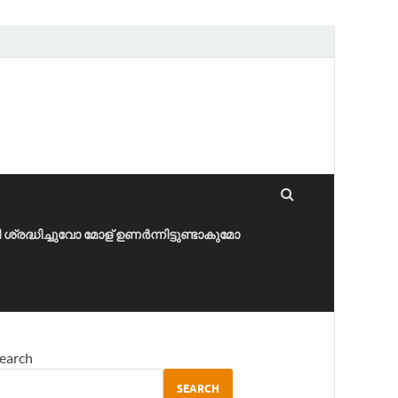
ീ ശ്രദ്ധിച്ചുവോ മോള് ഉണർന്നിട്ടുണ്ടാകുമോ
earch
SEARCH