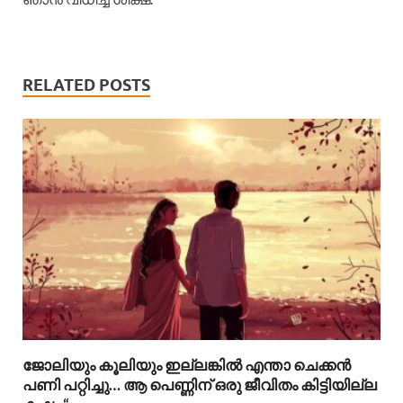
RELATED POSTS
ജോലിയും കൂലിയും ഇല്ലങ്കിൽ എന്താ ചെക്കൻ
പണി പറ്റിച്ചു… ആ പെണ്ണിന് ഒരു ജീവിതം കിട്ടിയില്ല