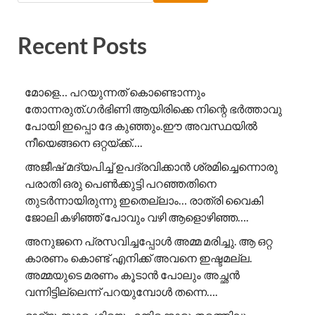
Recent Posts
മോളെ… പറയുന്നത് കൊണ്ടൊന്നും
തോന്നരുത്.ഗർഭിണി ആയിരിക്കെ നിന്റെ ഭർത്താവു
പോയി ഇപ്പൊ ദേ കുഞ്ഞും.ഈ അവസ്ഥയിൽ
നീയെങ്ങനെ ഒറ്റയ്ക്ക്….
അജീഷ് മദ്യപിച്ച് ഉപദ്രവിക്കാൻ ശ്രമിച്ചെന്നൊരു
പരാതി ഒരു പെൺക്കുട്ടി പറഞ്ഞതിനെ
തുടർന്നായിരുന്നു ഇതെല്ലാം… രാത്രി വൈകി
ജോലി കഴിഞ്ഞ് പോവും വഴി ആളൊഴിഞ്ഞ….
അനുജനെ പ്രസവിച്ചപ്പോൾ അമ്മ മരിച്ചു. ആ ഒറ്റ
കാരണം കൊണ്ട് എനിക്ക് അവനെ ഇഷ്ടമല്ല.
അമ്മയുടെ മരണം കൂടാൻ പോലും അച്ഛൻ
വന്നിട്ടില്ലെന്ന് പറയുമ്പോൾ തന്നെ….