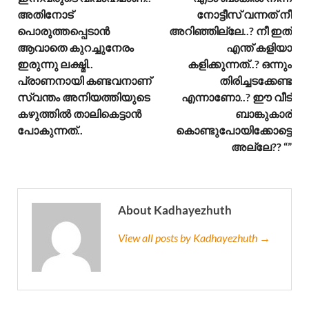
അതിനോട്
നോട്ടീസ് വന്നത് നീ
പൊരുത്തപ്പെടാൻ
അറിഞ്ഞില്ലേ..? നീ ഇത്
ആവാതെ കുറച്ചുനേരം
എന്ത് കളിയാ
ഇരുന്നു ലക്ഷ്മി..
കളിക്കുന്നത്..? ഒന്നും
പ്രാണനായി കണ്ടവനാണ്
തിരിച്ചടക്കേണ്ട
സ്വന്തം അനിയത്തിയുടെ
എന്നാണോ..? ഈ വീട്
കഴുത്തിൽ താലികെട്ടാൻ
ബാങ്കുകാര്
പോകുന്നത്..
കൊണ്ടുപോയിക്കോട്ടെ
അല്ലേ?? “”
About Kadhayezhuth
View all posts by Kadhayezhuth →