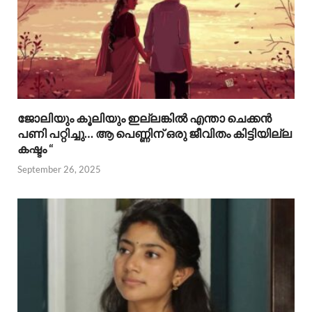
ജോലിയും കൂലിയും ഇല്ലങ്കിൽ എന്താ ചെക്കൻ
പണി പറ്റിച്ചു… ആ പെണ്ണിന് ഒരു ജീവിതം കിട്ടിയില്ല
കഷ്ടം “
September 26, 2025