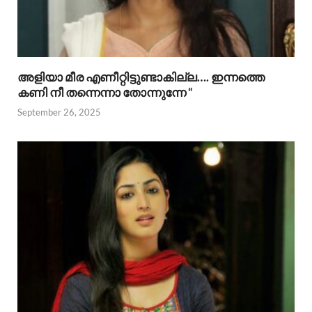
അളിയാ മീര എണീറ്റിട്ടുണ്ടാകില്ല…. ഇന്നത്തെ
കണി നീ തന്നെന്നാ തോന്നുന്നേ “
September 26, 2025