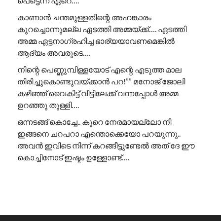
പെട്ടെന്ന് ഏറെ….
കാണാൻ ചന്തമുള്ളതിന്റെ അഹങ്കാരം
കുറച്ചൊന്നുമല്ല ഏടത്തി അമ്മയ്ക്ക്…. ഏടത്തി
അമ്മ ഏട്ടനാഗ്രഹിച്ച ഭാര്യയാവണമെങ്കിൽ
ആദ്യം അവരുടെ….
നിന്റെ പെണ്ണുമ്പിള്ളയോട് എന്റെ എടുത്ത മാല
തിരിച്ചുകൊണ്ടുവയ്ക്കാൻ പറ!”” ​മനോജ് ജോലി
കഴിഞ്ഞ് വൈകിട്ട് വീട്ടിലേക്ക് വന്നപ്പോൾ അമ്മ
ഉറഞ്ഞു തുള്ളി….
ഒന്നടങ്ങ് കൊച്ചേ.. കുറെ നേരമായല്ലോ നീ
ഇങ്ങനെ ചറപറാ എന്തൊക്കെയോ പറയുന്നു..
അവൻ ഇവിടെ നിന്ന് കറങ്ങീട്ടുണ്ടേൽ അത് ദേ ഈ
കൊച്ചിനോട് ഇഷ്ടം ഉള്ളോണ്ട്….