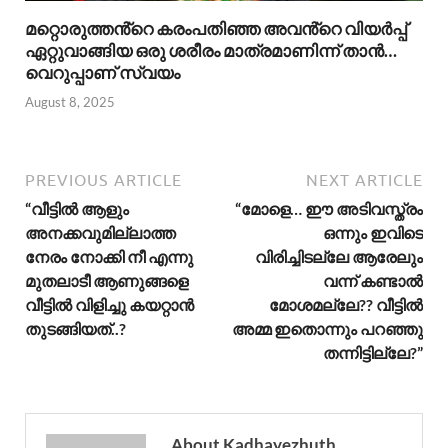
മറ്റൊരുത്തൻ്റെ കരംപതിഞ്ഞ അവൻ്റെ വിയർപ്പ്
ഏറ്റുവാങ്ങിയ ഒരു ശരീരം മാത്രമാണിന്ന് താൻ…
വെറുപ്പാണ് സ്വയം
August 8, 2025
PREVIOUS ARTICLE
NEXT ARTICLE
“വീട്ടിൽ ആളും
“മോളെ… ഈ അടിവസ്ത്രം
അനക്കവുമില്ലാത്ത
ഒന്നും ഇവിടെ
നേരം നോക്കി നീ എന്നു
വിരിച്ചിടല്ലേ ആരേലും
മുതലാടീ ആണുങ്ങളെ
വന്ന് കണ്ടാൽ
വീട്ടിൽ വിളിച്ചു കയറ്റാൻ
മോശമല്ലേ?? വീട്ടിൽ
തുടങ്ങിയത്..?
അമ്മ ഇതൊന്നും പറഞ്ഞു
തന്നിട്ടില്ലേ?”
About Kadhayezhuth