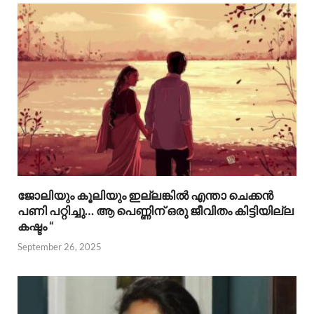
ജോലിയും കൂലിയും ഇല്ലങ്കിൽ എന്താ ചെക്കൻ
പണി പറ്റിച്ചു… ആ പെണ്ണിന് ഒരു ജീവിതം കിട്ടിയില്ല
കഷ്ടം “
September 26, 2025