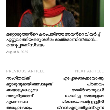
മറ്റൊരുത്തൻ്റെ കരംപതിഞ്ഞ അവൻ്റെ വിയർപ്പ്
ഏറ്റുവാങ്ങിയ ഒരു ശരീരം മാത്രമാണിന്ന് താൻ…
വെറുപ്പാണ് സ്വയം
August 8, 2025
PREVIOUS ARTICLE
NEXT ARTICLE
സംഗീതയ്ക്ക്
എപ്പോഴൊക്കെയോ ആ
മറ്റാരുവുമായി ബന്ധമുണ്ട്
പ്രണയം
അയാളുടെ കൂടെ
അതിർവരമ്പുകൾ
നാടുവിട്ടതാണ്
ലംഘിച്ചു.. അയാളുടെ
എന്നൊക്കെ
പ്രണയം തന്റെ ഉള്ളിൽ
അപ്പോഴേക്കും
ജീവൻ എടുത്തിട്ടുണ്ട് എന്ന്