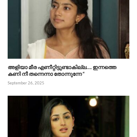
അളിയാ മീര എണീറ്റിട്ടുണ്ടാകില്ല…. ഇന്നത്തെ
കണി നീ തന്നെന്നാ തോന്നുന്നേ “
September 26, 2025