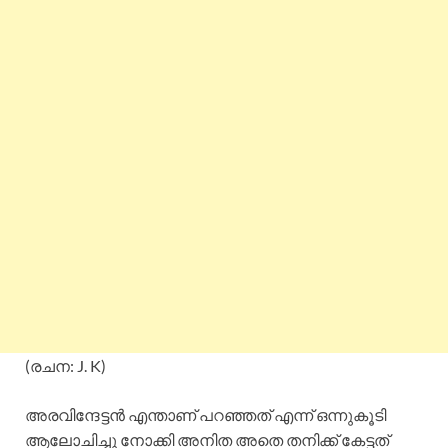
(രചന: J. K)
അരവിന്ദേട്ടൻ എന്താണ് പറഞ്ഞത് എന്ന് ഒന്നുകൂടി
ആലോചിച്ചു നോക്കി അനിത അതെ തനിക്ക് കേട്ടത്