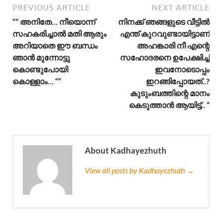
PREVIOUS ARTICLE
NEXT ARTICLE
“” അനിതേ… നീയൊന്ന്
നിനക്ക് ഞങ്ങളുടെ വീട്ടിൽ
സഹകരിച്ചാൽ മതി ആരും
എന്ത് കുറവുണ്ടായിട്ടാണ്
അറിയാതെ ഈ ബന്ധം
അഹങ്കാരി നീ എന്റെ
ഞാൻ മുന്നോട്ടു
സഹോദരനെ ഉപേക്ഷിച്ച്
കൊണ്ടുപോയി
ഇവനോടൊപ്പം
കൊള്ളാം… “”
ഇറങ്ങിപ്പോയത്..?
കുടുംബത്തിന്റെ മാനം
കെടുത്താൻ ആയിട്ട്.. “
About Kadhayezhuth
View all posts by Kadhayezhuth →