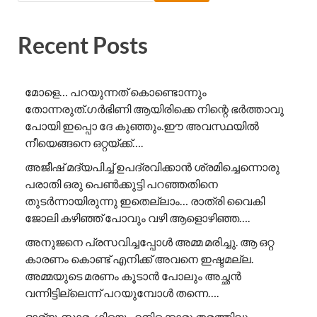
Recent Posts
മോളെ… പറയുന്നത് കൊണ്ടൊന്നും
തോന്നരുത്.ഗർഭിണി ആയിരിക്കെ നിന്റെ ഭർത്താവു
പോയി ഇപ്പൊ ദേ കുഞ്ഞും.ഈ അവസ്ഥയിൽ
നീയെങ്ങനെ ഒറ്റയ്ക്ക്….
അജീഷ് മദ്യപിച്ച് ഉപദ്രവിക്കാൻ ശ്രമിച്ചെന്നൊരു
പരാതി ഒരു പെൺക്കുട്ടി പറഞ്ഞതിനെ
തുടർന്നായിരുന്നു ഇതെല്ലാം… രാത്രി വൈകി
ജോലി കഴിഞ്ഞ് പോവും വഴി ആളൊഴിഞ്ഞ….
അനുജനെ പ്രസവിച്ചപ്പോൾ അമ്മ മരിച്ചു. ആ ഒറ്റ
കാരണം കൊണ്ട് എനിക്ക് അവനെ ഇഷ്ടമല്ല.
അമ്മയുടെ മരണം കൂടാൻ പോലും അച്ഛൻ
വന്നിട്ടില്ലെന്ന് പറയുമ്പോൾ തന്നെ….
ഭാര്യ, സാരംഗിയെ എനിക്കൊരു തരത്തിലും