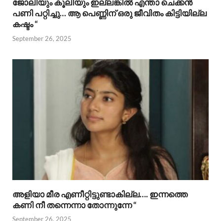
ജോലിയും കൂലിയും ഇല്ലങ്കിൽ എന്താ ചെക്കൻ
പണി പറ്റിച്ചു… ആ പെണ്ണിന് ഒരു ജീവിതം കിട്ടിയില്ല
കഷ്ടം “
September 26, 2025
അളിയാ മീര എണീറ്റിട്ടുണ്ടാകില്ല…. ഇന്നത്തെ
കണി നീ തന്നെന്നാ തോന്നുന്നേ “
September 26, 2025