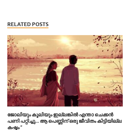
RELATED POSTS
ജോലിയും കൂലിയും ഇല്ലങ്കിൽ എന്താ ചെക്കൻ
പണി പറ്റിച്ചു… ആ പെണ്ണിന് ഒരു ജീവിതം കിട്ടിയില്ല
കഷ്ടം “