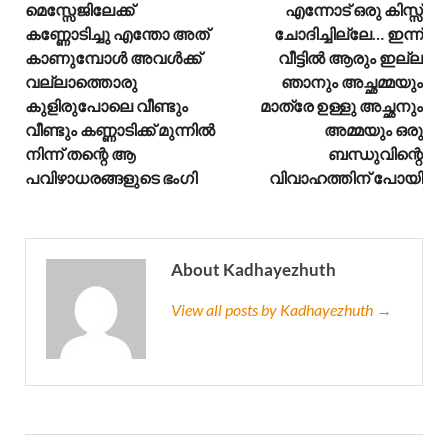
മെസ്സേജിലേക്ക്
എന്നോട് ഒരു കിസ്സ്
കണ്ണോടിച്ചു എന്തോ അത്
ചോദിച്ചില്ലേ… ഇന്ന്
കാണുമ്പോൾ അവൾക്ക്
വീട്ടിൽ ആരും ഇല്ല
വല്ലാത്തൊരു
ഞാനും അച്ഛമ്മയും
കുളിരുപോലെ വീണ്ടും
മാത്രേ ഉള്ളു അച്ഛനും
വീണ്ടും കണ്ണാടിക്ക് മുന്നിൽ
അമ്മയും ഒരു
നിന്ന് തന്റെ ആ
ബന്ധുവിന്റെ
പവിഴാധരങ്ങളുടെ ഭംഗി
വിവാഹത്തിന് പോയി
About Kadhayezhuth
View all posts by Kadhayezhuth →