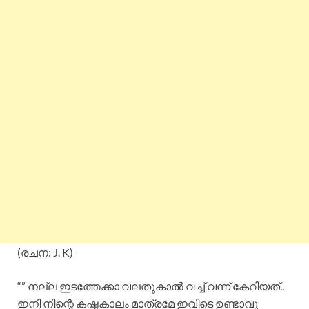
(രചന: J. K)
“” നല്ല ഇടത്തേക്കാ വലതുകാൽ വച്ച് വന്ന് കേറിയത്..
ഇനി നിന്റെ കഷ്ടകാലം മാത്രമേ ഇവിടെ ഉണ്ടാവു