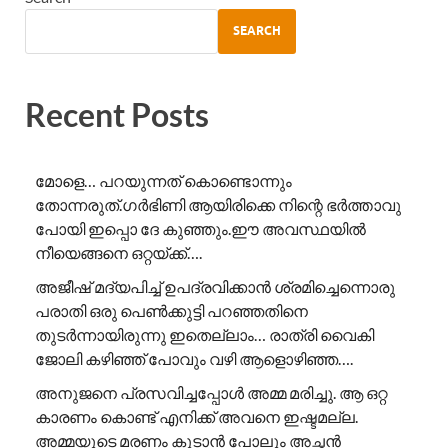
SEARCH
Recent Posts
മോളെ… പറയുന്നത് കൊണ്ടൊന്നും
തോന്നരുത്.ഗർഭിണി ആയിരിക്കെ നിന്റെ ഭർത്താവു
പോയി ഇപ്പൊ ദേ കുഞ്ഞും.ഈ അവസ്ഥയിൽ
നീയെങ്ങനെ ഒറ്റയ്ക്ക്….
അജീഷ് മദ്യപിച്ച് ഉപദ്രവിക്കാൻ ശ്രമിച്ചെന്നൊരു
പരാതി ഒരു പെൺക്കുട്ടി പറഞ്ഞതിനെ
തുടർന്നായിരുന്നു ഇതെല്ലാം… രാത്രി വൈകി
ജോലി കഴിഞ്ഞ് പോവും വഴി ആളൊഴിഞ്ഞ….
അനുജനെ പ്രസവിച്ചപ്പോൾ അമ്മ മരിച്ചു. ആ ഒറ്റ
കാരണം കൊണ്ട് എനിക്ക് അവനെ ഇഷ്ടമല്ല.
അമ്മയുടെ മരണം കൂടാൻ പോലും അച്ഛൻ