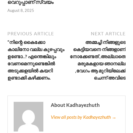
വെറുപ്പാണ് സ്വയം
August 8, 2025
PREVIOUS ARTICLE
NEXT ARTICLE
“നിന്റെ കൈക്കോ
അമ്മച്ചി നിങ്ങളുടെ
കാലിനോ വല്ല കുഴപ്പവും
കെട്ടിയവനെ നിങ്ങളാണ്
ഉണ്ടോ..? എന്തെങ്കിലും
നോക്കേണ്ടത് ,അല്ലാതെ
വേണമെന്നുണ്ടെങ്കിൽ
മരുമകളായ ഞാനല്ല
അടുക്കളയിൽ കയറി
,വേഗം ആ മുറിയിലേക്ക്
ഉണ്ടാക്കി കഴിക്കണം.
ചെന്ന് അവിടെ
About Kadhayezhuth
View all posts by Kadhayezhuth →