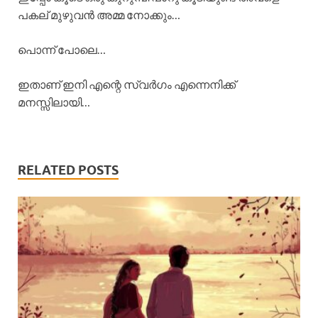
പകല് മുഴുവൻ അമ്മ നോക്കും…
പൊന്ന് പോലെ…
ഇതാണ് ഇനി എന്റെ സ്വർഗം എന്നെനിക്ക്
മനസ്സിലായി…
RELATED POSTS