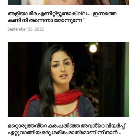
അളിയാ മീര എണീറ്റിട്ടുണ്ടാകില്ല…. ഇന്നത്തെ
കണി നീ തന്നെന്നാ തോന്നുന്നേ “
September 26, 2025
മറ്റൊരുത്തൻ്റെ കരംപതിഞ്ഞ അവൻ്റെ വിയർപ്പ്
ഏറ്റുവാങ്ങിയ ഒരു ശരീരം മാത്രമാണിന്ന് താൻ…