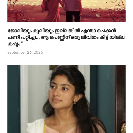
ജോലിയും കൂലിയും ഇല്ലങ്കിൽ എന്താ ചെക്കൻ
പണി പറ്റിച്ചു… ആ പെണ്ണിന് ഒരു ജീവിതം കിട്ടിയില്ല
കഷ്ടം “
September 26, 2025