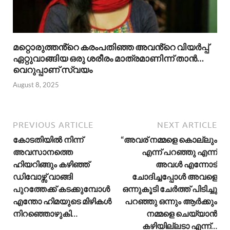
മറ്റൊരുത്തൻ്റെ കരംപതിഞ്ഞ അവൻ്റെ വിയർപ്പ്
ഏറ്റുവാങ്ങിയ ഒരു ശരീരം മാത്രമാണിന്ന് താൻ…
വെറുപ്പാണ് സ്വയം
August 8, 2025
PREVIOUS ARTICLE
NEXT ARTICLE
കോടതിയിൽ നിന്ന്
“അവര് നമ്മളെ കൊല്ലും
അവസാനത്തെ
എന്ന് പറഞ്ഞു എന്ന്
ഹിയറിങ്ങും കഴിഞ്ഞ്
അവൾ എന്നോട്
ഡിവോഴ്സ് വാങ്ങി
ചോദിച്ചപ്പോൾ അവളെ
പുറത്തേക്ക് കടക്കുമ്പോൾ
ഒന്നുകൂടി ചേർത്ത് പിടിച്ചു
എന്തോ ഹിമയുടെ മിഴികൾ
പറഞ്ഞു ഒന്നും ആർക്കും
നിറഞ്ഞൊഴുകി…
നമ്മളെ ചെയ്യാൻ
കഴിയില്ലടാ എന്ന്…