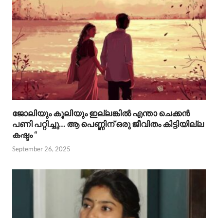
ജോലിയും കൂലിയും ഇല്ലങ്കിൽ എന്താ ചെക്കൻ
പണി പറ്റിച്ചു… ആ പെണ്ണിന് ഒരു ജീവിതം കിട്ടിയില്ല
കഷ്ടം “
September 26, 2025