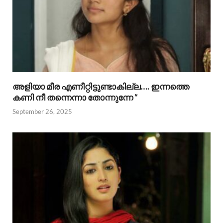
അളിയാ മീര എണീറ്റിട്ടുണ്ടാകില്ല…. ഇന്നത്തെ
കണി നീ തന്നെന്നാ തോന്നുന്നേ “
September 26, 2025