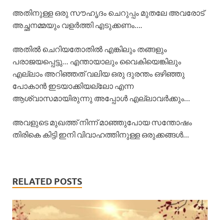
അതിനുള്ള ഒരു സൗഹൃദം ചെറുപ്പം മുതലേ അവരോട്
അച്ഛനമ്മയും വളർത്തി എടുക്കണം….
അതിൽ ചെറിയതോതിൽ എങ്കിലും തങ്ങളും
പരാജയപ്പെട്ടു… എന്തായാലും വൈകിയെങ്കിലും
എല്ലാം അറിഞ്ഞത് വലിയ ഒരു ദുരന്തം ഒഴിഞ്ഞു
പോകാൻ ഇടയാക്കിയല്ലോ എന്ന
ആശ്വാസമായിരുന്നു അപ്പോൾ എല്ലാവർക്കും…
അവളുടെ മുഖത്ത് നിന്ന് മാഞ്ഞുപോയ സന്തോഷം
തിരികെ കിട്ടി ഇനി വിവാഹത്തിനുള്ള ഒരുക്കങ്ങൾ…
RELATED POSTS