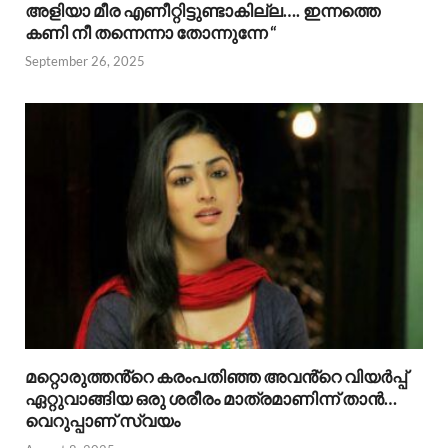
അളിയാ മീര എണീറ്റിട്ടുണ്ടാകില്ല…. ഇന്നത്തെ
കണി നീ തന്നെന്നാ തോന്നുന്നേ “
September 26, 2025
മറ്റൊരുത്തൻ്റെ കരംപതിഞ്ഞ അവൻ്റെ വിയർപ്പ്
ഏറ്റുവാങ്ങിയ ഒരു ശരീരം മാത്രമാണിന്ന് താൻ…
വെറുപ്പാണ് സ്വയം