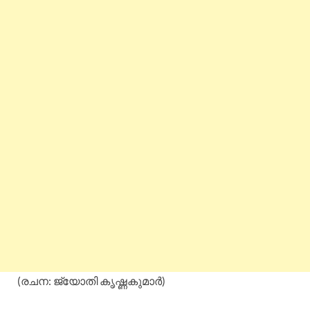
(രചന: ജ്യോതി കൃഷ്ണകുമാര്‍)