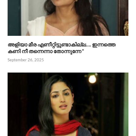
അളിയാ മീര എണീറ്റിട്ടുണ്ടാകില്ല…. ഇന്നത്തെ
കണി നീ തന്നെന്നാ തോന്നുന്നേ “
September 26, 2025