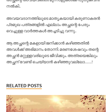
നൽകി..
അവയവദാനത്തിലൂടെ മാതൃകയായി കരുണാകരൻ
പ്രമുഖ പത്രങ്ങളിൽ എല്ലാം അച്ഛന്റെ പേരും
വെച്ചുള്ള വാർത്തകൾ അച്ചടിച്ചു വന്നു..
ആ അച്ഛന്റെ മകളായി ജനിക്കാൻ കഴിഞ്ഞതിൽ
അവൾക്ക് അഭിമാനം തോന്നി. മരണശേഷവും തന്റെ
അച്ഛൻ മറ്റുള്ളവരിലൂടെ ജീവിക്കും. അത്രയെങ്കിലും
അച്ഛന് വേണ്ടി ചെയ്യാൻ കഴിഞ്ഞുവല്ലോ…….!
RELATED POSTS