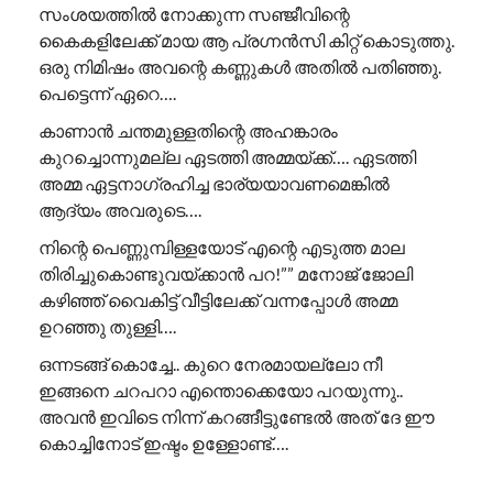
സംശയത്തിൽ നോക്കുന്ന സഞ്ജീവിന്റെ
കൈകളിലേക്ക് മായ ആ പ്രഗ്നൻസി കിറ്റ് കൊടുത്തു.
ഒരു നിമിഷം അവന്റെ കണ്ണുകൾ അതിൽ പതിഞ്ഞു.
പെട്ടെന്ന് ഏറെ….
കാണാൻ ചന്തമുള്ളതിന്റെ അഹങ്കാരം
കുറച്ചൊന്നുമല്ല ഏടത്തി അമ്മയ്ക്ക്…. ഏടത്തി
അമ്മ ഏട്ടനാഗ്രഹിച്ച ഭാര്യയാവണമെങ്കിൽ
ആദ്യം അവരുടെ….
നിന്റെ പെണ്ണുമ്പിള്ളയോട് എന്റെ എടുത്ത മാല
തിരിച്ചുകൊണ്ടുവയ്ക്കാൻ പറ!”” ​മനോജ് ജോലി
കഴിഞ്ഞ് വൈകിട്ട് വീട്ടിലേക്ക് വന്നപ്പോൾ അമ്മ
ഉറഞ്ഞു തുള്ളി….
ഒന്നടങ്ങ് കൊച്ചേ.. കുറെ നേരമായല്ലോ നീ
ഇങ്ങനെ ചറപറാ എന്തൊക്കെയോ പറയുന്നു..
അവൻ ഇവിടെ നിന്ന് കറങ്ങീട്ടുണ്ടേൽ അത് ദേ ഈ
കൊച്ചിനോട് ഇഷ്ടം ഉള്ളോണ്ട്….