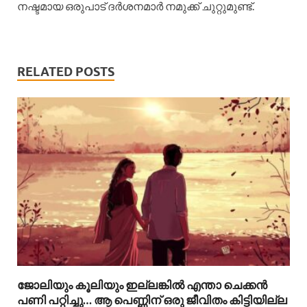
നഷ്ടമായ ഒരുപാട് ദർശനമാർ നമുക്ക് ചുറ്റുമുണ്ട്.
RELATED POSTS
ജോലിയും കൂലിയും ഇല്ലങ്കിൽ എന്താ ചെക്കൻ
പണി പറ്റിച്ചു… ആ പെണ്ണിന് ഒരു ജീവിതം കിട്ടിയില്ല