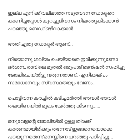
ഇല്ല എനിക്ക് വല്ലാത്ത നടുവേദന ഡോക്ടറെ
കാണിച്ചപ്പോൾ കുറച്ചുദിവസം നിലത്തുകിടക്കാൻ
പറഞ്ഞു ബെഡ് ഒഴിവാക്കാൻ….
അത് ഏതു ഡോക്ടർ ആണ്…
നീയൊന്നു ശല്യം ചെയ്യാതെ ഇരിക്കുന്നുണ്ടോ
ദർശന.. രാവിലെ മുതൽ ഒരുപാട് ടെൻഷൻ സഹിച്ചു
ജോലിചെയ്‌തിട്ടു വരുന്നതാണ്.. എനിക്കല്പം
സമാധാനവും സ്വസ്ഥതയും വേണം..
പൊട്ടിവന്ന കരച്ചിൽ കടിച്ചമർത്തി അവൾ അവൾ
തലയിണയിൽ മുഖം ചേർത്തു കിടന്നു……
മനുവേട്ടന്റെ ജോലിയിൽ ഉള്ള തിരക്ക്
കാരണമായിരിക്കും തന്നോട് ഇങ്ങനെയൊക്കെ
പറയുന്നതെന്ന് മനസ്സിനെ പറഞ്ഞു പഠിപ്പിച്ചു…