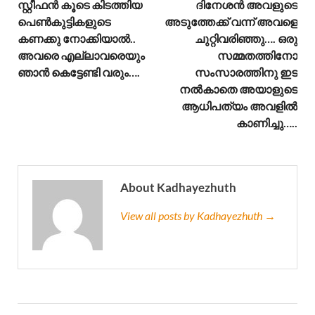
സ്റ്റീഫൻ കൂടെ കിടത്തിയ
ദിനേശൻ അവളുടെ
പെൺകുട്ടികളുടെ
അടുത്തേക്ക് വന്ന് അവളെ
കണക്കു നോക്കിയാൽ..
ചുറ്റിവരിഞ്ഞു…. ഒരു
അവരെ എല്ലാവരെയും
സമ്മതത്തിനോ
ഞാൻ കെട്ടേണ്ടി വരും….
സംസാരത്തിനു ഇട
നൽകാതെ അയാളുടെ
ആധിപത്യം അവളിൽ
കാണിച്ചു…..
About Kadhayezhuth
View all posts by Kadhayezhuth →