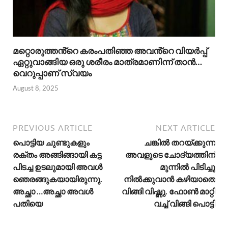
മറ്റൊരുത്തൻ്റെ കരംപതിഞ്ഞ അവൻ്റെ വിയർപ്പ്
ഏറ്റുവാങ്ങിയ ഒരു ശരീരം മാത്രമാണിന്ന് താൻ…
വെറുപ്പാണ് സ്വയം
August 8, 2025
PREVIOUS ARTICLE
NEXT ARTICLE
പൊട്ടിയ ചുണ്ടുകളും
ചങ്കിൽ തറയ്ക്കുന്ന
രക്തം അങ്ങിങ്ങായി കട്ട
അവളുടെ ചോദ്യത്തിന്
പിടച്ച ഉടലുമായി അവൾ
മുന്നിൽ പിടിച്ചു
ഞെരങ്ങുകയായിരുന്നു.
നിൽക്കുവാൻ കഴിയാതെ
അച്ഛാ …അച്ഛാ അവൾ
വിങ്ങി വിഷ്ണു. ഫോൺ മാറ്റി
പതിയെ
വച്ച് വിങ്ങി പൊട്ടി