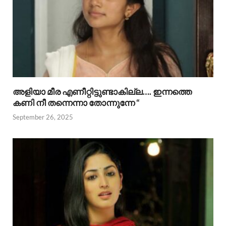
അളിയാ മീര എണീറ്റിട്ടുണ്ടാകില്ല…. ഇന്നത്തെ
കണി നീ തന്നെന്നാ തോന്നുന്നേ “
September 26, 2025