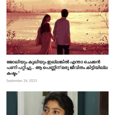
ജോലിയും കൂലിയും ഇല്ലങ്കിൽ എന്താ ചെക്കൻ
പണി പറ്റിച്ചു… ആ പെണ്ണിന് ഒരു ജീവിതം കിട്ടിയില്ല
കഷ്ടം “
September 26, 2025