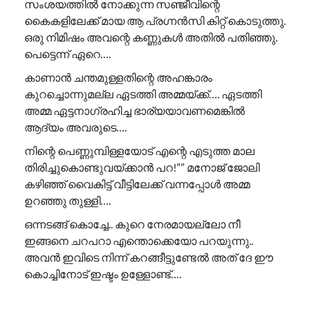
സംശയത്തിൽ നോക്കുന്ന സഞ്ജീവിന്റെ
കൈകളിലേക്ക് മായ ആ പ്രഗ്നൻസി കിറ്റ് കൊടുത്തു.
ഒരു നിമിഷം അവന്റെ കണ്ണുകൾ അതിൽ പതിഞ്ഞു.
പെട്ടെന്ന് ഏറെ….
കാണാൻ ചന്തമുള്ളതിന്റെ അഹങ്കാരം
കുറച്ചൊന്നുമല്ല ഏടത്തി അമ്മയ്ക്ക്…. ഏടത്തി
അമ്മ ഏട്ടനാഗ്രഹിച്ച ഭാര്യയാവണമെങ്കിൽ
ആദ്യം അവരുടെ….
നിന്റെ പെണ്ണുമ്പിള്ളയോട് എന്റെ എടുത്ത മാല
തിരിച്ചുകൊണ്ടുവയ്ക്കാൻ പറ!”” ​മനോജ് ജോലി
കഴിഞ്ഞ് വൈകിട്ട് വീട്ടിലേക്ക് വന്നപ്പോൾ അമ്മ
ഉറഞ്ഞു തുള്ളി….
ഒന്നടങ്ങ് കൊച്ചേ.. കുറെ നേരമായല്ലോ നീ
ഇങ്ങനെ ചറപറാ എന്തൊക്കെയോ പറയുന്നു..
അവൻ ഇവിടെ നിന്ന് കറങ്ങീട്ടുണ്ടേൽ അത് ദേ ഈ
കൊച്ചിനോട് ഇഷ്ടം ഉള്ളോണ്ട്….