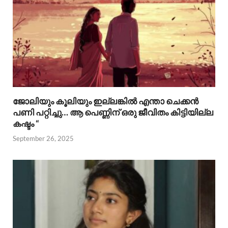
ജോലിയും കൂലിയും ഇല്ലങ്കിൽ എന്താ ചെക്കൻ
പണി പറ്റിച്ചു… ആ പെണ്ണിന് ഒരു ജീവിതം കിട്ടിയില്ല
കഷ്ടം “
September 26, 2025