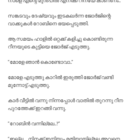
നാളെ എന്റെ മുൻപിൽ എനിക്ക് റീനയേ കാണണം.. ”
സങ്കടവും ദേഷ്യവും ഇടകലർന്ന ജോർജിന്റെ
വാക്കുകൾ റോബിനെ ഭയപ്പെടുത്തി.
ആ സമയം ഹാളിൽ ഒറ്റക്ക് കളിച്ചു കൊണ്ടിരുന്ന
റീനയുടെ കുട്ടിയെ ജോർജ് എടുത്തു.
“മോളേ ഞാൻ കൊണ്ടോവാ..”
മോളേ എടുത്തു കാറിൽ ഇരുത്തി ജോർജ് വണ്ടി
മുന്നോട്ട് എടുത്തു.
കാർ വീട്ടിൽ വന്നു നിന്നപ്പോൾ വാതിൽ തുറന്നു റീന
പുറത്തേക്ക് ഇറങ്ങി വന്നു.
“റോബിൻ വന്നില്ലേ..?”
“ഇല്ല… നിനക്ക് ഇനിയും മതിയായില്ലേ അവനെ..