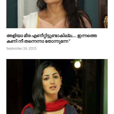
അളിയാ മീര എണീറ്റിട്ടുണ്ടാകില്ല…. ഇന്നത്തെ
കണി നീ തന്നെന്നാ തോന്നുന്നേ “
September 26, 2025