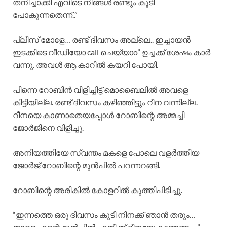
തനിച്ചാക്കി എവിടെ നിങ്ങൾ രണ്ടും കൂടി
പോകുന്നതെന്ന്..”
പ്ലീസ് മോളേ… രണ്ട് ദിവസം അല്ലെ.. ഇച്ചായൻ
ഇടക്കിടെ വീഡിയോ call ചെയ്യാo” ഉച്ചക്ക് ശേഷം കാർ
വന്നു. അവൾ ആ കാറിൽ കയറി പോയി.
പിന്നെ റോബിൻ വിളിച്ചിട്ട് മൊബൈലിൽ അവളെ
കിട്ടിയില്ല. രണ്ട് ദിവസം കഴിഞ്ഞിട്ടും റീന വന്നില്ല.
റീനയെ കാണാതെയപ്പോൾ റോബിന്റെ അമ്മച്ചി
ജോർജിനെ വിളിച്ചു.
അനിയത്തിയേ സ്വന്തം മകളെ പോലെ വളർത്തിയ
ജോർജ് റോബിന്റെ മുൻപിൽ പറന്നറങ്ങി.
റോബിന്റെ അരികിൽ കോളറിൽ കുത്തിപിടിച്ചു.
“ഇന്നത്തെ ഒരു ദിവസം കൂടി നിനക്ക് ഞാൻ തരും…