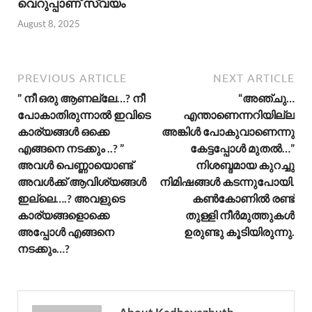
വെറുപ്പാണ് സ്വയം
August 8, 2025
PREVIOUS ARTICLE
NEXT ARTICLE
” നീ ഒരു ആണല്ലേ…? നീ
“അഞ്ചു…
പോകാതിരുന്നാൽ ഇവിടെ
എന്താണെന്നറിയില്ല
കാര്യങ്ങൾ ഒക്കെ
അങ്കിൾ പോകുവാണെന്നു
എങ്ങനെ നടക്കും ..? ”
കേട്ടപ്പോൾ മുതൽ…”
അവൾ പെണ്ണായൊണ്ട്
നിശബ്ദമായ കുറച്ചു
അവൾക്ക് ആവിശ്യങ്ങൾ
നിമിഷങ്ങൾ കടന്നുപോയി.
ഇല്ലെ….? അവളുടെ
കൺകോണിൽ രണ്ട്
കാര്യങ്ങളൊക്കെ
തുള്ളി നീർമുത്തുകൾ
അപ്പോൾ എങ്ങനെ
ഉരുണ്ടു കൂടിയിരുന്നു.
നടക്കും…?