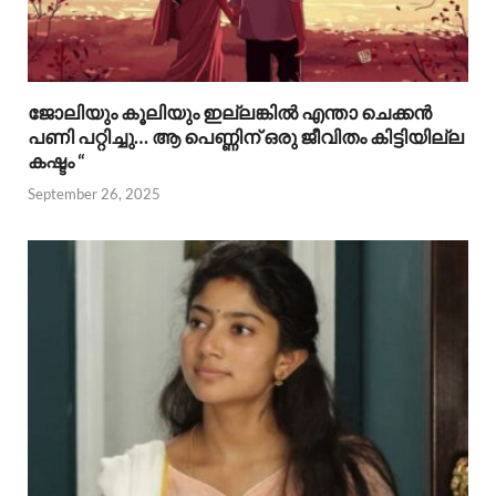
ജോലിയും കൂലിയും ഇല്ലങ്കിൽ എന്താ ചെക്കൻ
പണി പറ്റിച്ചു… ആ പെണ്ണിന് ഒരു ജീവിതം കിട്ടിയില്ല
കഷ്ടം “
September 26, 2025