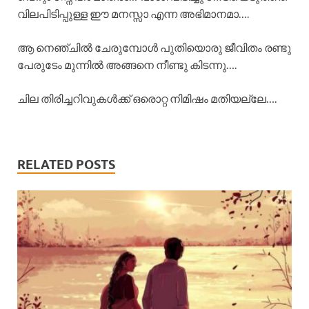
വിലപിടിപ്പുള്ള ഈ മനസ്സാ എന്ന അഭിമാനമാ….
ആ നെഞ്ചിൽ ചേരുമ്പോൾ പുതിയൊരു ജീവിതം രണ്ടു
പേരുടേം മുന്നിൽ അങ്ങനെ നീണ്ടു കിടന്നു….
ചില തിരിച്ചറിവുകൾക്ക് ഒരൊറ്റ നിമിഷം മതിയല്ലേ….
RELATED POSTS