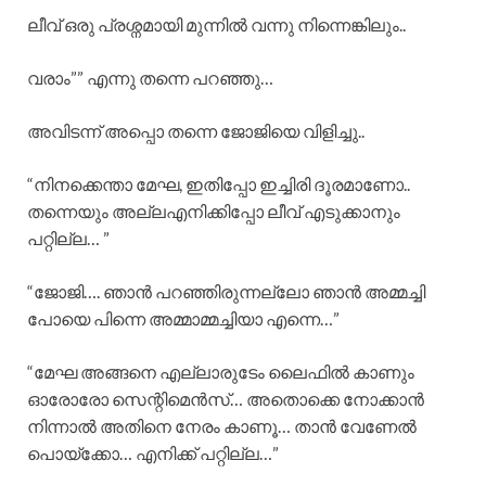
ലീവ് ഒരു പ്രശ്നമായി മുന്നിൽ വന്നു നിന്നെങ്കിലും..
വരാം”” എന്നു തന്നെ പറഞ്ഞു…
അവിടന്ന് അപ്പൊ തന്നെ ജോജിയെ വിളിച്ചു..
“നിനക്കെന്താ മേഘ, ഇതിപ്പോ ഇച്ചിരി ദൂരമാണോ..
തന്നെയും അല്ലഎനിക്കിപ്പോ ലീവ് എടുക്കാനും
പറ്റില്ല… ”
“ജോജി…. ഞാൻ പറഞ്ഞിരുന്നല്ലോ ഞാൻ അമ്മച്ചി
പോയെ പിന്നെ അമ്മാമ്മച്ചിയാ എന്നെ…”
“മേഘ അങ്ങനെ എല്ലാരുടേം ലൈഫിൽ കാണും
ഓരോരോ സെന്റിമെൻസ്… അതൊക്കെ നോക്കാൻ
നിന്നാൽ അതിനെ നേരം കാണൂ… താൻ വേണേൽ
പൊയ്ക്കോ… എനിക്ക് പറ്റില്ല…”