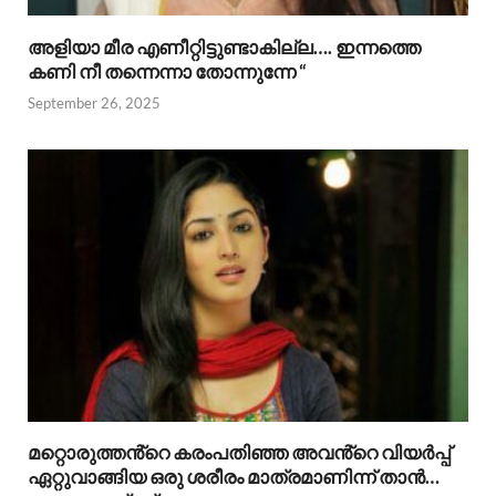
അളിയാ മീര എണീറ്റിട്ടുണ്ടാകില്ല…. ഇന്നത്തെ
കണി നീ തന്നെന്നാ തോന്നുന്നേ “
September 26, 2025
മറ്റൊരുത്തൻ്റെ കരംപതിഞ്ഞ അവൻ്റെ വിയർപ്പ്
ഏറ്റുവാങ്ങിയ ഒരു ശരീരം മാത്രമാണിന്ന് താൻ…