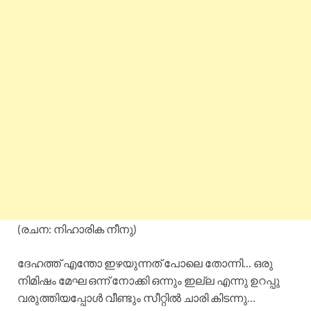
(രചന: നിഹാരിക നീനു)
ദേഹത്ത് എന്തോ ഇഴയുന്നത് പോലെ തോന്നി… ഒരു
നിമിഷം മേഘ ഒന്ന് നോക്കി ഒന്നും ഇല്ല എന്നു ഉറപ്പു
വരുത്തിയപ്പോൾ വീണ്ടും സീറ്റിൽ ചാരി കിടന്നു…